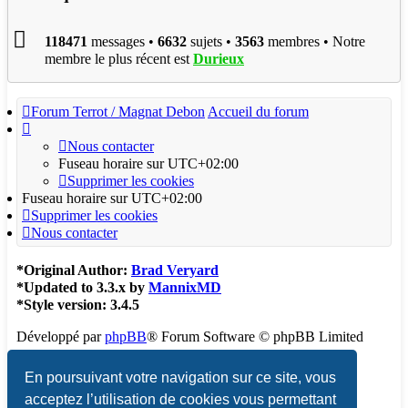
118471
messages •
6632
sujets •
3563
membres • Notre
membre le plus récent est
Durieux
Forum Terrot / Magnat Debon
Accueil du forum
Nous contacter
Fuseau horaire sur
UTC+02:00
Supprimer les cookies
Fuseau horaire sur
UTC+02:00
Supprimer les cookies
Nous contacter
*
Original Author:
Brad Veryard
*
Updated to 3.3.x by
MannixMD
*
Style version: 3.4.5
Développé par
phpBB
® Forum Software © phpBB Limited
Traduction française officielle
©
Qiaeru
En poursuivant votre navigation sur ce site, vous
acceptez l’utilisation de cookies vous permettant
Confidentialité
|
Conditions