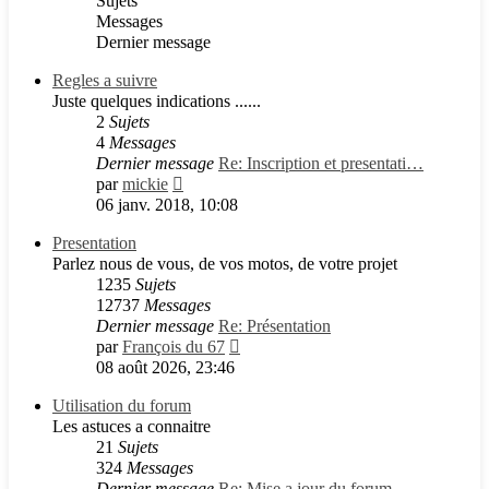
Sujets
Messages
Dernier message
Regles a suivre
Juste quelques indications ......
2
Sujets
4
Messages
Dernier message
Re: Inscription et presentati…
Consulter
par
mickie
le
06 janv. 2018, 10:08
dernier
Presentation
message
Parlez nous de vous, de vos motos, de votre projet
1235
Sujets
12737
Messages
Dernier message
Re: Présentation
Consulter
par
François du 67
le
08 août 2026, 23:46
dernier
Utilisation du forum
message
Les astuces a connaitre
21
Sujets
324
Messages
Dernier message
Re: Mise a jour du forum