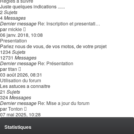
Regles a suivre
Juste quelques indications ......
2
Sujets
4
Messages
Dernier message
Re: Inscription et presentati…
Consulter
par
mickie
le
06 janv. 2018, 10:08
dernier
Presentation
message
Parlez nous de vous, de vos motos, de votre projet
1234
Sujets
12731
Messages
Dernier message
Re: Présentation
Consulter
par
titan
le
03 août 2026, 08:31
dernier
Utilisation du forum
message
Les astuces a connaitre
21
Sujets
324
Messages
Dernier message
Re: Mise a jour du forum
Consulter
par
Tonton
le
07 mai 2025, 10:28
dernier
message
Statistiques