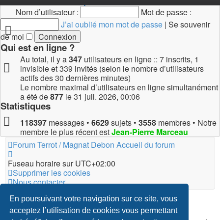
Connexion
•
Inscription
Nom d’utilisateur :
Mot de passe :
J’ai oublié mon mot de passe
|
Se souvenir
de moi
Qui est en ligne ?
Au total, il y a
347
utilisateurs en ligne :: 7 inscrits, 1
invisible et 339 invités (selon le nombre d’utilisateurs
actifs des 30 dernières minutes)
Le nombre maximal d’utilisateurs en ligne simultanément
a été de
877
le 31 juil. 2026, 00:06
Statistiques
118397
messages •
6629
sujets •
3558
membres • Notre
membre le plus récent est
Jean-Pierre Marceau
Forum Terrot / Magnat Debon
Accueil du forum
Fuseau horaire sur
UTC+02:00
Supprimer les cookies
Nous contacter
*
Original Author:
Brad Veryard
En poursuivant votre navigation sur ce site, vous
*
Updated to 3.3.x by
MannixMD
acceptez l’utilisation de cookies vous permettant
*
Style version: 3.4.5