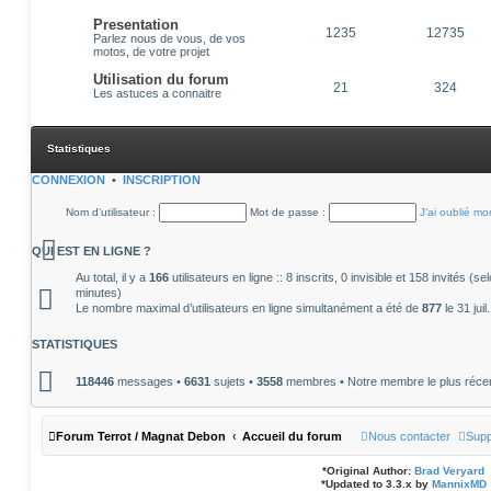
Presentation
1235
12735
Parlez nous de vous, de vos
motos, de votre projet
Utilisation du forum
21
324
Les astuces a connaitre
Statistiques
CONNEXION
•
INSCRIPTION
Nom d’utilisateur :
Mot de passe :
J’ai oublié m
QUI EST EN LIGNE ?
Au total, il y a
166
utilisateurs en ligne :: 8 inscrits, 0 invisible et 158 invités (
minutes)
Le nombre maximal d’utilisateurs en ligne simultanément a été de
877
le 31 jui
STATISTIQUES
118446
messages •
6631
sujets •
3558
membres • Notre membre le plus réce
Forum Terrot / Magnat Debon
Accueil du forum
Nous contacter
Supp
*
Original Author:
Brad Veryard
*
Updated to 3.3.x by
MannixMD