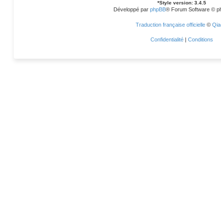
*
Style version: 3.4.5
Développé par
phpBB
® Forum Software © p
Traduction française officielle
©
Qia
Confidentialité
|
Conditions