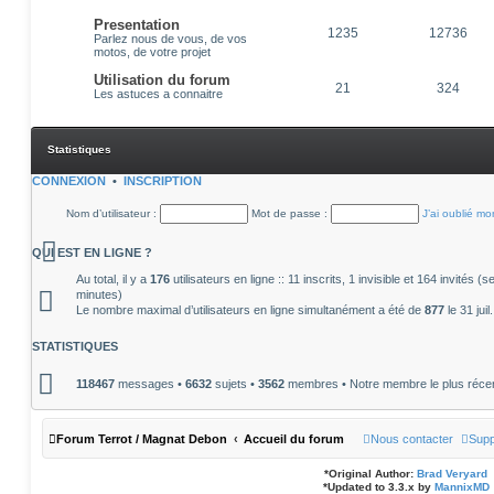
Presentation
1235
12736
Parlez nous de vous, de vos
motos, de votre projet
Utilisation du forum
21
324
Les astuces a connaitre
Statistiques
CONNEXION
•
INSCRIPTION
Nom d’utilisateur :
Mot de passe :
J’ai oublié m
QUI EST EN LIGNE ?
Au total, il y a
176
utilisateurs en ligne :: 11 inscrits, 1 invisible et 164 invités 
minutes)
Le nombre maximal d’utilisateurs en ligne simultanément a été de
877
le 31 jui
STATISTIQUES
118467
messages •
6632
sujets •
3562
membres • Notre membre le plus réce
Forum Terrot / Magnat Debon
Accueil du forum
Nous contacter
Supp
*
Original Author:
Brad Veryard
*
Updated to 3.3.x by
MannixMD