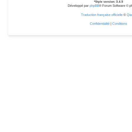
*
Style version: 3.4.5
Développé par
phpBB
® Forum Software © p
Traduction française officielle
©
Qia
Confidentialité
|
Conditions