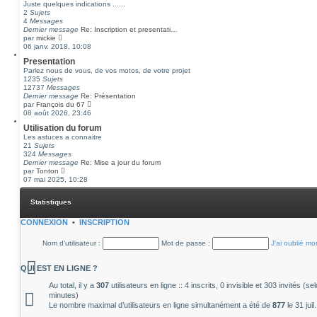
Juste quelques indications ......
2
Sujets
4
Messages
Dernier message
Re: Inscription et presentati…
C
par
mickie
o
06 janv. 2018, 10:08
n
Presentation
s
Parlez nous de vous, de vos motos, de votre projet
u
1235
Sujets
l
12737
Messages
t
Dernier message
Re: Présentation
e
C
par
François du 67
r
o
08 août 2026, 23:46
l
n
e
Utilisation du forum
s
d
Les astuces a connaitre
u
e
21
Sujets
l
r
324
Messages
t
n
Dernier message
Re: Mise a jour du forum
e
i
C
par
Tonton
r
e
o
07 mai 2025, 10:28
l
r
n
e
m
s
d
e
Statistiques
u
e
s
l
r
s
t
CONNEXION
•
INSCRIPTION
n
a
e
i
g
r
e
e
Nom d’utilisateur :
Mot de passe :
J’ai oublié m
l
r
e
m
d
e
QUI EST EN LIGNE ?
e
s
r
s
Au total, il y a
307
utilisateurs en ligne :: 4 inscrits, 0 invisible et 303 invités (
n
a
minutes)
i
g
Le nombre maximal d’utilisateurs en ligne simultanément a été de
877
le 31 jui
e
e
r