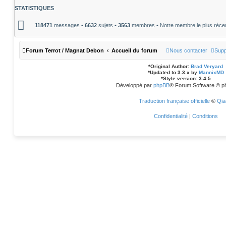
m
STATISTIQUES
e
s
s
118471
messages •
6632
sujets •
3563
membres • Notre membre le plus réce
a
g
e
Forum Terrot / Magnat Debon
Accueil du forum
Nous contacter
Supp
*
Original Author:
Brad Veryard
*
Updated to 3.3.x by
MannixMD
*
Style version: 3.4.5
Développé par
phpBB
® Forum Software © p
Traduction française officielle
©
Qia
Confidentialité
|
Conditions