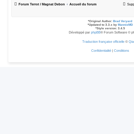
Forum Terrot / Magnat Debon
Accueil du forum
Supp
*
Original Author:
Brad Veryard
*
Updated to 3.3.x by
MannixMD
*
Style version: 3.4.5
Développé par
phpBB
® Forum Software © p
Traduction française officielle
©
Qia
Confidentialité
|
Conditions