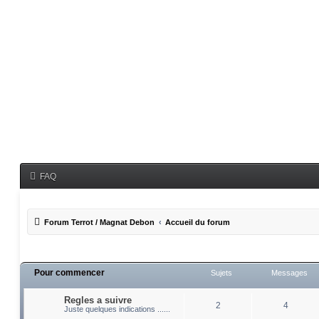
FAQ
Forum Terrot / Magnat Debon
Accueil du forum
Pour commencer
Sujets
Messages
Regles a suivre
2
4
Juste quelques indications ......