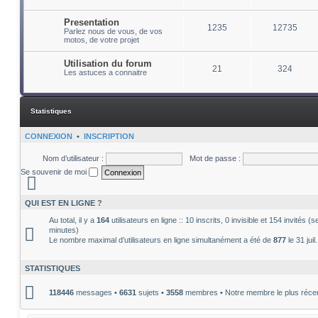
Presentation
1235
12735
Parlez nous de vous, de vos
motos, de votre projet
Utilisation du forum
21
324
Les astuces a connaitre
Statistiques
CONNEXION
•
INSCRIPTION
Nom d’utilisateur :
Mot de passe :
Se souvenir de moi
QUI EST EN LIGNE ?
Au total, il y a
164
utilisateurs en ligne :: 10 inscrits, 0 invisible et 154 invités 
minutes)
Le nombre maximal d’utilisateurs en ligne simultanément a été de
877
le 31 jui
STATISTIQUES
118446
messages •
6631
sujets •
3558
membres • Notre membre le plus réce