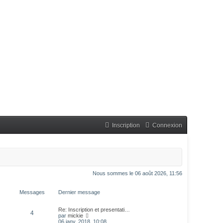
Inscription
Connexion
Nous sommes le 06 août 2026, 11:56
Messages
Dernier message
Re: Inscription et presentati…
4
C
par
mickie
o
06 janv. 2018, 10:08