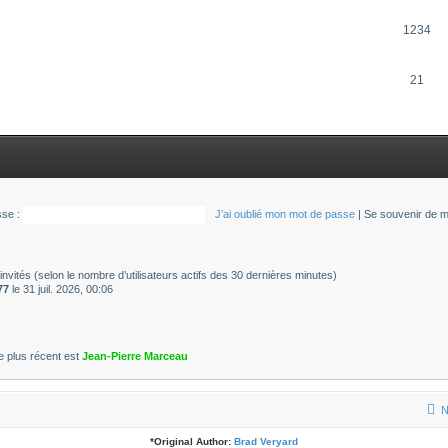
1234
21
se :
J’ai oublié mon mot de passe
|
Se souvenir de 
28 invités (selon le nombre d’utilisateurs actifs des 30 dernières minutes)
77
le 31 juil. 2026, 00:06
 plus récent est
Jean-Pierre Marceau
N
*
Original Author:
Brad Veryard