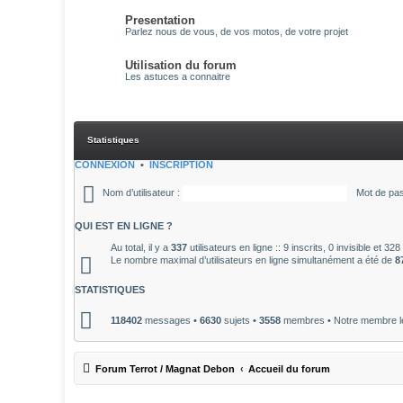
Presentation
Parlez nous de vous, de vos motos, de votre projet
Utilisation du forum
Les astuces a connaitre
Statistiques
CONNEXION
•
INSCRIPTION
Nom d’utilisateur :
Mot de pas
QUI EST EN LIGNE ?
Au total, il y a
337
utilisateurs en ligne :: 9 inscrits, 0 invisible et 3
Le nombre maximal d’utilisateurs en ligne simultanément a été de
8
STATISTIQUES
118402
messages •
6630
sujets •
3558
membres • Notre membre le
Forum Terrot / Magnat Debon
Accueil du forum