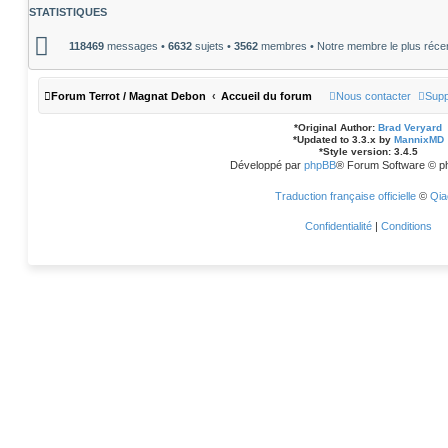
m
STATISTIQUES
e
s
s
118469
messages •
6632
sujets •
3562
membres • Notre membre le plus réce
a
g
e
Forum Terrot / Magnat Debon
Accueil du forum
Nous contacter
Supp
*
Original Author:
Brad Veryard
*
Updated to 3.3.x by
MannixMD
*
Style version: 3.4.5
Développé par
phpBB
® Forum Software © p
Traduction française officielle
©
Qia
Confidentialité
|
Conditions