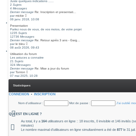
Juste quelques indications ......
2
Sujets
4
Messages
Dernier message
Re: Inscription et presentati…
C
par
mickie
o
06 janv. 2018, 10:08
n
Presentation
s
Parlez nous de vous, de vos motos, de votre projet
u
1235
Sujets
l
12736
Messages
t
Dernier message
Re: Retour après 3 ans - Garg…
e
C
par
le bleu
r
o
08 août 2026, 09:43
l
n
e
Utilisation du forum
s
d
Les astuces a connaitre
u
e
21
Sujets
l
r
324
Messages
t
n
Dernier message
Re: Mise a jour du forum
e
i
C
par
Tonton
r
e
o
07 mai 2025, 10:28
l
r
n
e
m
s
d
e
Statistiques
u
e
s
l
r
s
t
CONNEXION
•
INSCRIPTION
n
a
e
i
g
r
e
e
Nom d’utilisateur :
Mot de passe :
J’ai oublié m
l
r
e
m
d
e
QUI EST EN LIGNE ?
e
s
r
s
Au total, il y a
164
utilisateurs en ligne :: 18 inscrits, 0 invisible et 146 invités 
n
a
minutes)
i
g
Le nombre maximal d’utilisateurs en ligne simultanément a été de
877
le 31 jui
e
e
r