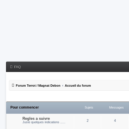
FAQ
Forum Terrot / Magnat Debon
Accueil du forum
Pour commencer
Sujets
Messages
Regles a suivre
2
4
Juste quelques indications ......