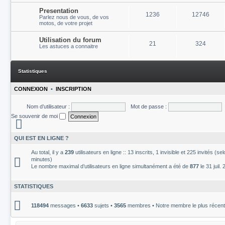
Presentation
1236
12746
Parlez nous de vous, de vos
motos, de votre projet
Utilisation du forum
21
324
Les astuces a connaitre
Statistiques
CONNEXION
•
INSCRIPTION
Nom d’utilisateur :
Mot de passe :
Se souvenir de moi
QUI EST EN LIGNE ?
Au total, il y a
239
utilisateurs en ligne :: 13 inscrits, 1 invisible et 225 invités (s
minutes)
Le nombre maximal d’utilisateurs en ligne simultanément a été de
877
le 31 juil.
STATISTIQUES
118494
messages •
6633
sujets •
3565
membres • Notre membre le plus récent