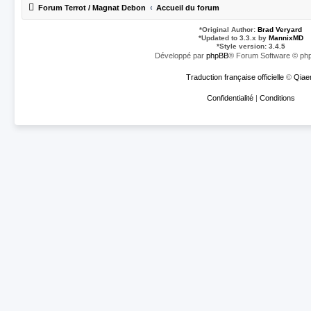
Forum Terrot / Magnat Debon
Accueil du forum
*
Original Author:
Brad Veryard
*
Updated to 3.3.x by
MannixMD
*
Style version: 3.4.5
Développé par
phpBB
® Forum Software © php
Traduction française officielle
©
Qiae
Confidentialité
|
Conditions