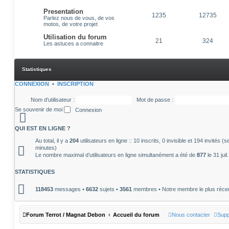
Presentation
1235
12735
Parlez nous de vous, de vos
motos, de votre projet
Utilisation du forum
21
324
Les astuces a connaitre
Statistiques
CONNEXION
•
INSCRIPTION
Nom d’utilisateur :
Mot de passe :
Se souvenir de moi
QUI EST EN LIGNE ?
Au total, il y a
204
utilisateurs en ligne :: 10 inscrits, 0 invisible et 194 invités 
minutes)
Le nombre maximal d’utilisateurs en ligne simultanément a été de
877
le 31 jui
STATISTIQUES
118453
messages •
6632
sujets •
3561
membres • Notre membre le plus réce
Forum Terrot / Magnat Debon
Accueil du forum
Nous contacter
Supp