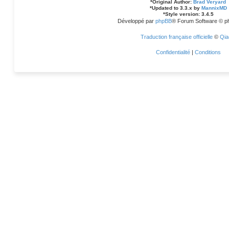
*
Original Author:
Brad Veryard
*
Updated to 3.3.x by
MannixMD
*
Style version: 3.4.5
Développé par
phpBB
® Forum Software © p
Traduction française officielle
©
Qia
Confidentialité
|
Conditions