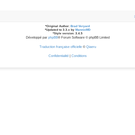
*
Original Author:
Brad Veryard
*
Updated to 3.3.x by
MannixMD
*
Style version: 3.4.5
Développé par
phpBB
® Forum Software © phpBB Limited
Traduction française officielle
©
Qiaeru
Confidentialité
|
Conditions