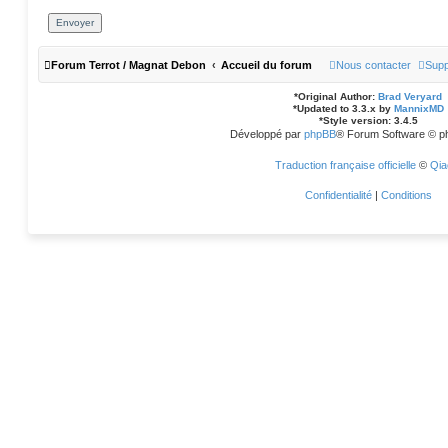
Forum Terrot / Magnat Debon
Accueil du forum
Nous contacter
Supp
*
Original Author:
Brad Veryard
*
Updated to 3.3.x by
MannixMD
*
Style version: 3.4.5
Développé par
phpBB
® Forum Software © p
Traduction française officielle
©
Qia
Confidentialité
|
Conditions