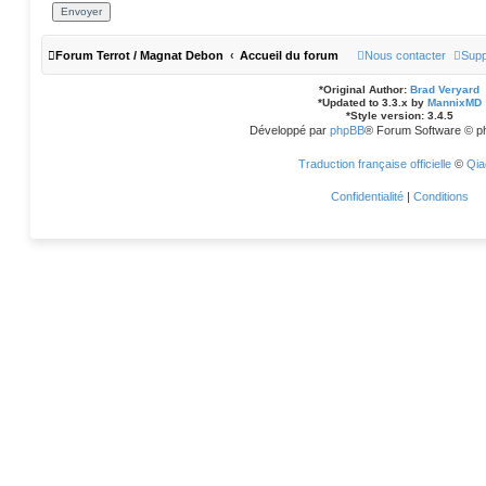
Forum Terrot / Magnat Debon
Accueil du forum
Nous contacter
Supp
*
Original Author:
Brad Veryard
*
Updated to 3.3.x by
MannixMD
*
Style version: 3.4.5
Développé par
phpBB
® Forum Software © p
Traduction française officielle
©
Qia
Confidentialité
|
Conditions