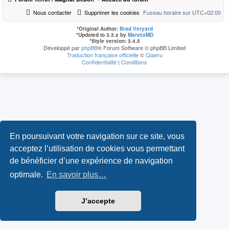
Nous contacter
Supprimer les cookies
Fuseau horaire sur
UTC+02:00
*
Original Author:
Brad Veryard
*
Updated to 3.3.x by
MannixMD
*
Style version: 3.4.5
Développé par
phpBB
® Forum Software © phpBB Limited
Traduction française officielle
©
Qiaeru
Confidentialité
|
Conditions
En poursuivant votre navigation sur ce site, vous
acceptez l’utilisation de cookies vous permettant
de bénéficier d’une expérience de navigation
optimale.
En savoir plus…
J’accepte