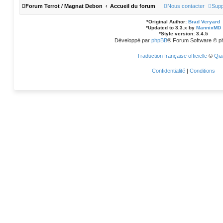
Forum Terrot / Magnat Debon
Accueil du forum
Nous contacter
Supp
*
Original Author:
Brad Veryard
*
Updated to 3.3.x by
MannixMD
*
Style version: 3.4.5
Développé par
phpBB
® Forum Software © p
Traduction française officielle
©
Qia
Confidentialité
|
Conditions