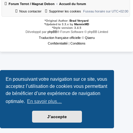
Forum Terrot / Magnat Debon
Accueil du forum
Nous contacter
Supprimer les cookies
Fuseau horaire sur
UTC+02:00
*
Original Author:
Brad Veryard
*
Updated to 3.3.x by
MannixMD
*
Style version: 3.4.5
Développé par
phpBB
® Forum Software © phpBB Limited
Traduction française officielle
©
Qiaeru
Confidentialité
|
Conditions
En poursuivant votre navigation sur ce site, vous
acceptez l’utilisation de cookies vous permettant
de bénéficier d’une expérience de navigation
optimale.
En savoir plus…
J’accepte