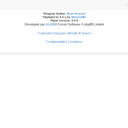
*
Original Author:
Brad Veryard
*
Updated to 3.3.x by
MannixMD
*
Style version: 3.4.5
Développé par
phpBB
® Forum Software © phpBB Limited
Traduction française officielle
©
Qiaeru
Confidentialité
|
Conditions