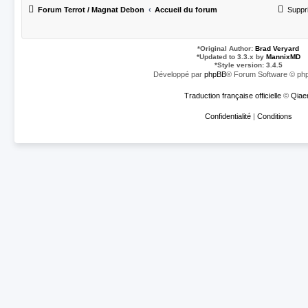
Forum Terrot / Magnat Debon
Accueil du forum
Suppr
*
Original Author:
Brad Veryard
*
Updated to 3.3.x by
MannixMD
*
Style version: 3.4.5
Développé par
phpBB
® Forum Software © php
Traduction française officielle
©
Qiae
Confidentialité
|
Conditions