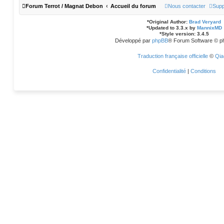
Forum Terrot / Magnat Debon
Accueil du forum
Nous contacter
Supp
*
Original Author:
Brad Veryard
*
Updated to 3.3.x by
MannixMD
*
Style version: 3.4.5
Développé par
phpBB
® Forum Software © p
Traduction française officielle
©
Qia
Confidentialité
|
Conditions