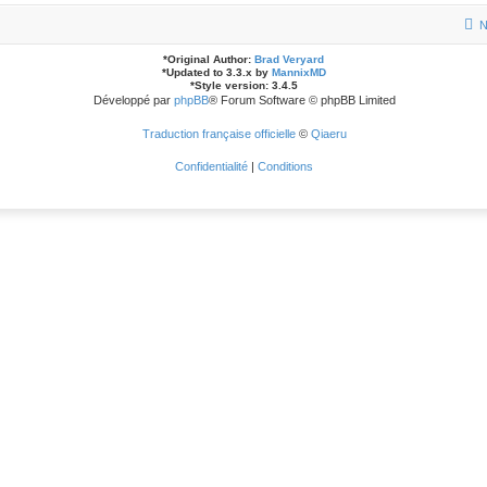
N
*
Original Author:
Brad Veryard
*
Updated to 3.3.x by
MannixMD
*
Style version: 3.4.5
Développé par
phpBB
® Forum Software © phpBB Limited
Traduction française officielle
©
Qiaeru
Confidentialité
|
Conditions