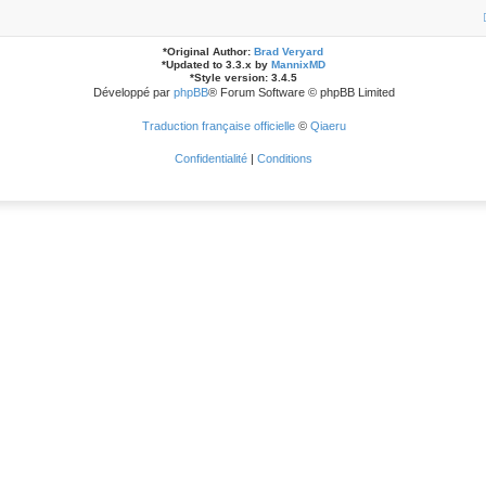
*
Original Author:
Brad Veryard
*
Updated to 3.3.x by
MannixMD
*
Style version: 3.4.5
Développé par
phpBB
® Forum Software © phpBB Limited
Traduction française officielle
©
Qiaeru
Confidentialité
|
Conditions