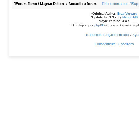
Forum Terrot / Magnat Debon
Accueil du forum
Nous contacter
Supp
*
Original Author:
Brad Veryard
*
Updated to 3.3.x by
MannixMD
*
Style version: 3.4.5
Développé par
phpBB
® Forum Software © p
Traduction française officielle
©
Qia
Confidentialité
|
Conditions