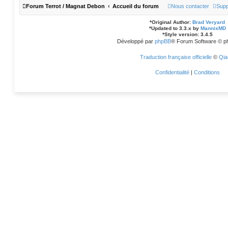
Forum Terrot / Magnat Debon
Accueil du forum
Nous contacter
Supp
*
Original Author:
Brad Veryard
*
Updated to 3.3.x by
MannixMD
*
Style version: 3.4.5
Développé par
phpBB
® Forum Software © p
Traduction française officielle
©
Qia
Confidentialité
|
Conditions