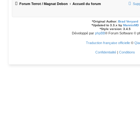
Forum Terrot / Magnat Debon
Accueil du forum
Supp
*
Original Author:
Brad Veryard
*
Updated to 3.3.x by
MannixMD
*
Style version: 3.4.5
Développé par
phpBB
® Forum Software © p
Traduction française officielle
©
Qia
Confidentialité
|
Conditions