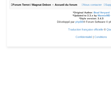
Forum Terrot / Magnat Debon
Accueil du forum
Nous contacter
Supp
*
Original Author:
Brad Veryard
*
Updated to 3.3.x by
MannixMD
*
Style version: 3.4.5
Développé par
phpBB
® Forum Software © p
Traduction française officielle
©
Qia
Confidentialité
|
Conditions