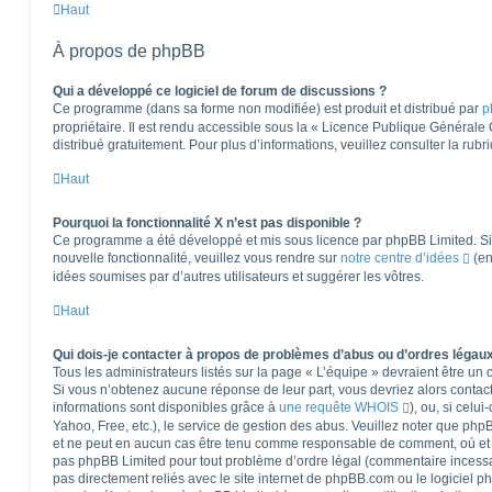
Haut
À propos de phpBB
Qui a développé ce logiciel de forum de discussions ?
Ce programme (dans sa forme non modifiée) est produit et distribué par
p
propriétaire. Il est rendu accessible sous la « Licence Publique Générale
distribué gratuitement. Pour plus d’informations, veuillez consulter la rub
Haut
Pourquoi la fonctionnalité X n’est pas disponible ?
Ce programme a été développé et mis sous licence par phpBB Limited. Si 
nouvelle fonctionnalité, veuillez vous rendre sur
notre centre d’idées
(en
idées soumises par d’autres utilisateurs et suggérer les vôtres.
Haut
Qui dois-je contacter à propos de problèmes d’abus ou d’ordres légaux
Tous les administrateurs listés sur la page « L’équipe » devraient être u
Si vous n’obtenez aucune réponse de leur part, vous devriez alors contact
informations sont disponibles grâce à
une requête WHOIS
), ou, si celu
Yahoo, Free, etc.), le service de gestion des abus. Veuillez noter que ph
et ne peut en aucun cas être tenu comme responsable de comment, où et pa
pas phpBB Limited pour tout problème d’ordre légal (commentaire incessant,
pas directement reliés avec le site internet de phpBB.com ou le logiciel