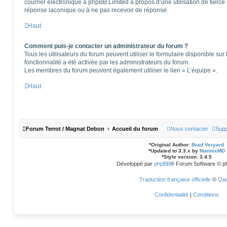
courrier électronique à phpBB Limited à propos d’une utilisation de tierce 
réponse laconique ou à ne pas recevoir de réponse.
Haut
Comment puis-je contacter un administrateur du forum ?
Tous les utilisateurs du forum peuvent utiliser le formulaire disponible sur 
fonctionnalité a été activée par les administrateurs du forum.
Les membres du forum peuvent également utiliser le lien « L’équipe ».
Haut
Forum Terrot / Magnat Debon
Accueil du forum
Nous contacter
Supp
*
Original Author:
Brad Veryard
*
Updated to 3.3.x by
MannixMD
*
Style version: 3.4.5
Développé par
phpBB
® Forum Software © p
Traduction française officielle
©
Qia
Confidentialité
|
Conditions