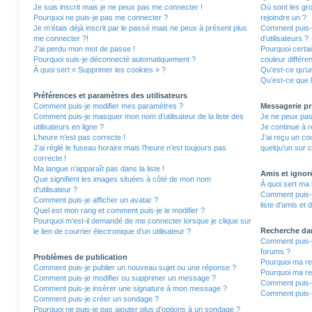
Je suis inscrit mais je ne peux pas me connecter !
Où sont les gro
Pourquoi ne puis-je pas me connecter ?
rejoindre un ?
Je m’étais déjà inscrit par le passé mais ne peux à présent plus
Comment puis-j
me connecter ?!
d’utilisateurs ?
J’ai perdu mon mot de passe !
Pourquoi certa
Pourquoi suis-je déconnecté automatiquement ?
couleur différe
À quoi sert « Supprimer les cookies » ?
Qu’est-ce qu’un
Qu’est-ce que l
Préférences et paramètres des utilisateurs
Comment puis-je modifier mes paramètres ?
Messagerie pr
Comment puis-je masquer mon nom d’utilisateur de la liste des
Je ne peux pas
utilisateurs en ligne ?
Je continue à r
L’heure n’est pas correcte !
J’ai reçu un co
J’ai réglé le fuseau horaire mais l’heure n’est toujours pas
quelqu’un sur c
correcte !
Ma langue n’apparaît pas dans la liste !
Amis et ignor
Que signifient les images situées à côté de mon nom
À quoi sert ma 
d’utilisateur ?
Comment puis-j
Comment puis-je afficher un avatar ?
liste d’amis et 
Quel est mon rang et comment puis-je le modifier ?
Pourquoi m’est-il demandé de me connecter lorsque je clique sur
Recherche da
le lien de courrier électronique d’un utilisateur ?
Comment puis-j
forums ?
Problèmes de publication
Pourquoi ma re
Comment puis-je publier un nouveau sujet ou une réponse ?
Pourquoi ma re
Comment puis-je modifier ou supprimer un message ?
Comment puis-
Comment puis-je insérer une signature à mon message ?
Comment puis-j
Comment puis-je créer un sondage ?
Pourquoi ne puis-je pas ajouter plus d’options à un sondage ?