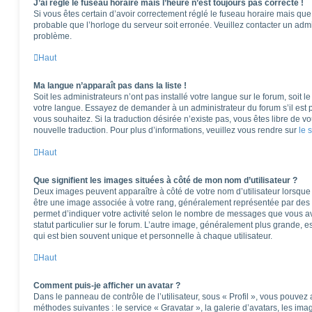
J’ai réglé le fuseau horaire mais l’heure n’est toujours pas correcte !
Si vous êtes certain d’avoir correctement réglé le fuseau horaire mais que l
probable que l’horloge du serveur soit erronée. Veuillez contacter un adm
problème.
Haut
Ma langue n’apparaît pas dans la liste !
Soit les administrateurs n’ont pas installé votre langue sur le forum, soit l
votre langue. Essayez de demander à un administrateur du forum s’il est po
vous souhaitez. Si la traduction désirée n’existe pas, vous êtes libre de 
nouvelle traduction. Pour plus d’informations, veuillez vous rendre sur
le 
Haut
Que signifient les images situées à côté de mon nom d’utilisateur ?
Deux images peuvent apparaître à côté de votre nom d’utilisateur lorsque 
être une image associée à votre rang, généralement représentée par des é
permet d’indiquer votre activité selon le nombre de messages que vous av
statut particulier sur le forum. L’autre image, généralement plus grande,
qui est bien souvent unique et personnelle à chaque utilisateur.
Haut
Comment puis-je afficher un avatar ?
Dans le panneau de contrôle de l’utilisateur, sous « Profil », vous pouvez 
méthodes suivantes : le service « Gravatar », la galerie d’avatars, les ima