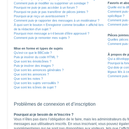
Favoris et a
Comment puis-je modifier ou supprimer un sondage ?
Quelle est la d
Pourquoi ne puis-je pas accéder à un forum ?
Comment puis-j
Pourquoi ne puis-je pas transférer de pièces jointes ?
spécifique ?
Pourquoi ai-je reçu un avertissement ?
Comment puis-j
Comment puis-je rapporter des messages à un modérateur ?
Comment puis-j
À quoi sert le bouton « Enregistrer comme brouillon » affiché lors
de la rédaction d’un sujet ?
Pourquoi mon message a-t-il besoin d’être approuvé ?
Pièces jointes
Comment puis-je remonter mes sujets ?
Quelles pièces 
Comment puis-j
Mise en forme et types de sujets
Qu’est-ce que le BBCode ?
À propos de
Puis-je insérer du code HTML ?
Qui a développé
Que sont les émoticônes ?
Pourquoi la fon
Puis-je insérer des images ?
Qui dois-je co
Que sont les annonces générales ?
légaux liés à c
Que sont les annonces ?
Comment puis-j
Que sont les notes ?
Que sont les sujets verrouillés ?
Que sont les icônes de sujet ?
Problèmes de connexion et d’inscription
Pourquoi ai-je besoin de m’inscrire ?
Vous n’êtes pas dans l’obligation de le faire, mais les administrateurs du 
messages aux utilisateurs inscrits. En vous inscrivant, vous pouvez égale
supplémentaires qui ne sont pas disponibles aux visiteurs, tels que l’affich