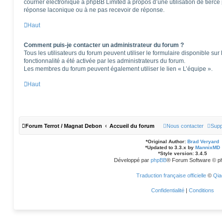
courrier électronique à phpBB Limited à propos d’une utilisation de tierce 
réponse laconique ou à ne pas recevoir de réponse.
Haut
Comment puis-je contacter un administrateur du forum ?
Tous les utilisateurs du forum peuvent utiliser le formulaire disponible sur 
fonctionnalité a été activée par les administrateurs du forum.
Les membres du forum peuvent également utiliser le lien « L’équipe ».
Haut
Forum Terrot / Magnat Debon
Accueil du forum
Nous contacter
Supp
*
Original Author:
Brad Veryard
*
Updated to 3.3.x by
MannixMD
*
Style version: 3.4.5
Développé par
phpBB
® Forum Software © p
Traduction française officielle
©
Qia
Confidentialité
|
Conditions