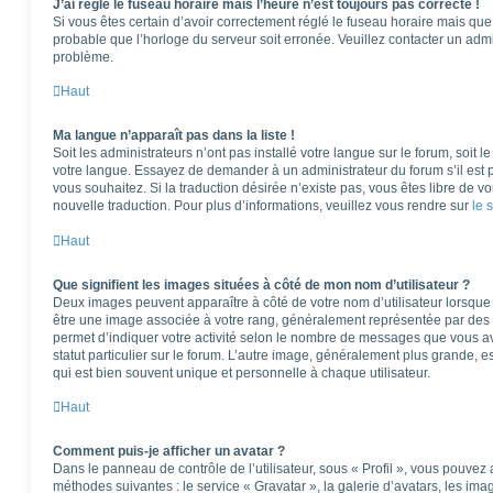
J’ai réglé le fuseau horaire mais l’heure n’est toujours pas correcte !
Si vous êtes certain d’avoir correctement réglé le fuseau horaire mais que l
probable que l’horloge du serveur soit erronée. Veuillez contacter un adm
problème.
Haut
Ma langue n’apparaît pas dans la liste !
Soit les administrateurs n’ont pas installé votre langue sur le forum, soit l
votre langue. Essayez de demander à un administrateur du forum s’il est po
vous souhaitez. Si la traduction désirée n’existe pas, vous êtes libre de 
nouvelle traduction. Pour plus d’informations, veuillez vous rendre sur
le 
Haut
Que signifient les images situées à côté de mon nom d’utilisateur ?
Deux images peuvent apparaître à côté de votre nom d’utilisateur lorsque 
être une image associée à votre rang, généralement représentée par des é
permet d’indiquer votre activité selon le nombre de messages que vous av
statut particulier sur le forum. L’autre image, généralement plus grande,
qui est bien souvent unique et personnelle à chaque utilisateur.
Haut
Comment puis-je afficher un avatar ?
Dans le panneau de contrôle de l’utilisateur, sous « Profil », vous pouvez 
méthodes suivantes : le service « Gravatar », la galerie d’avatars, les ima