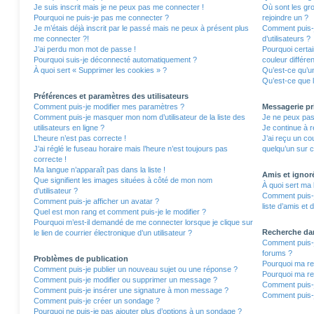
Je suis inscrit mais je ne peux pas me connecter !
Où sont les gro
Pourquoi ne puis-je pas me connecter ?
rejoindre un ?
Je m’étais déjà inscrit par le passé mais ne peux à présent plus
Comment puis-j
me connecter ?!
d’utilisateurs ?
J’ai perdu mon mot de passe !
Pourquoi certa
Pourquoi suis-je déconnecté automatiquement ?
couleur différe
À quoi sert « Supprimer les cookies » ?
Qu’est-ce qu’un
Qu’est-ce que l
Préférences et paramètres des utilisateurs
Comment puis-je modifier mes paramètres ?
Messagerie pr
Comment puis-je masquer mon nom d’utilisateur de la liste des
Je ne peux pas
utilisateurs en ligne ?
Je continue à r
L’heure n’est pas correcte !
J’ai reçu un co
J’ai réglé le fuseau horaire mais l’heure n’est toujours pas
quelqu’un sur c
correcte !
Ma langue n’apparaît pas dans la liste !
Amis et ignor
Que signifient les images situées à côté de mon nom
À quoi sert ma 
d’utilisateur ?
Comment puis-j
Comment puis-je afficher un avatar ?
liste d’amis et 
Quel est mon rang et comment puis-je le modifier ?
Pourquoi m’est-il demandé de me connecter lorsque je clique sur
Recherche da
le lien de courrier électronique d’un utilisateur ?
Comment puis-j
forums ?
Problèmes de publication
Pourquoi ma re
Comment puis-je publier un nouveau sujet ou une réponse ?
Pourquoi ma re
Comment puis-je modifier ou supprimer un message ?
Comment puis-
Comment puis-je insérer une signature à mon message ?
Comment puis-j
Comment puis-je créer un sondage ?
Pourquoi ne puis-je pas ajouter plus d’options à un sondage ?