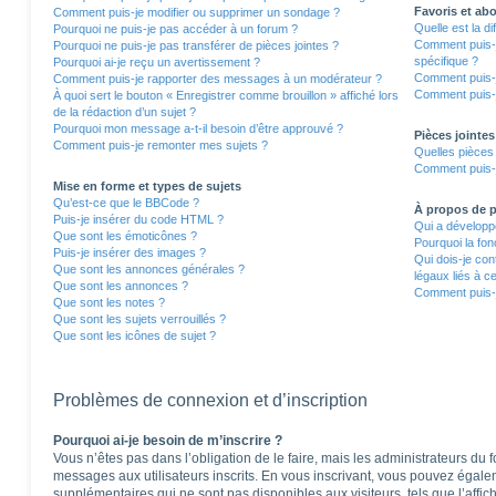
Favoris et a
Comment puis-je modifier ou supprimer un sondage ?
Quelle est la d
Pourquoi ne puis-je pas accéder à un forum ?
Comment puis-j
Pourquoi ne puis-je pas transférer de pièces jointes ?
spécifique ?
Pourquoi ai-je reçu un avertissement ?
Comment puis-j
Comment puis-je rapporter des messages à un modérateur ?
Comment puis-j
À quoi sert le bouton « Enregistrer comme brouillon » affiché lors
de la rédaction d’un sujet ?
Pourquoi mon message a-t-il besoin d’être approuvé ?
Pièces jointes
Comment puis-je remonter mes sujets ?
Quelles pièces 
Comment puis-j
Mise en forme et types de sujets
Qu’est-ce que le BBCode ?
À propos de
Puis-je insérer du code HTML ?
Qui a développé
Que sont les émoticônes ?
Pourquoi la fon
Puis-je insérer des images ?
Qui dois-je co
Que sont les annonces générales ?
légaux liés à c
Que sont les annonces ?
Comment puis-j
Que sont les notes ?
Que sont les sujets verrouillés ?
Que sont les icônes de sujet ?
Problèmes de connexion et d’inscription
Pourquoi ai-je besoin de m’inscrire ?
Vous n’êtes pas dans l’obligation de le faire, mais les administrateurs du 
messages aux utilisateurs inscrits. En vous inscrivant, vous pouvez égale
supplémentaires qui ne sont pas disponibles aux visiteurs, tels que l’affich