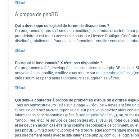
Haut
À propos de phpBB
Qui a développé ce logiciel de forum de discussions ?
Ce programme (dans sa forme non modifiée) est produit et distribué par
p
propriétaire. Il est rendu accessible sous la « Licence Publique Générale
distribué gratuitement. Pour plus d’informations, veuillez consulter la rub
Haut
Pourquoi la fonctionnalité X n’est pas disponible ?
Ce programme a été développé et mis sous licence par phpBB Limited. Si 
nouvelle fonctionnalité, veuillez vous rendre sur
notre centre d’idées
(en
idées soumises par d’autres utilisateurs et suggérer les vôtres.
Haut
Qui dois-je contacter à propos de problèmes d’abus ou d’ordres légaux
Tous les administrateurs listés sur la page « L’équipe » devraient être u
Si vous n’obtenez aucune réponse de leur part, vous devriez alors contact
informations sont disponibles grâce à
une requête WHOIS
), ou, si celu
Yahoo, Free, etc.), le service de gestion des abus. Veuillez noter que ph
et ne peut en aucun cas être tenu comme responsable de comment, où et pa
pas phpBB Limited pour tout problème d’ordre légal (commentaire incessant,
pas directement reliés avec le site internet de phpBB.com ou le logiciel