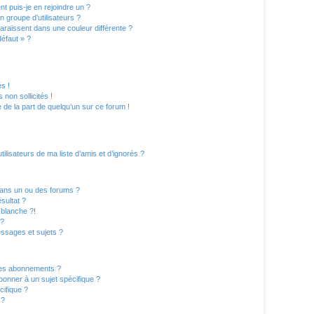
t puis-je en rejoindre un ?
 groupe d’utilisateurs ?
paraissent dans une couleur différente ?
défaut » ?
s !
non sollicités !
e de la part de quelqu’un sur ce forum !
lisateurs de ma liste d’amis et d’ignorés ?
ans un ou des forums ?
sultat ?
blanche ?!
 ?
ssages et sujets ?
t les abonnements ?
onner à un sujet spécifique ?
ifique ?
 ?