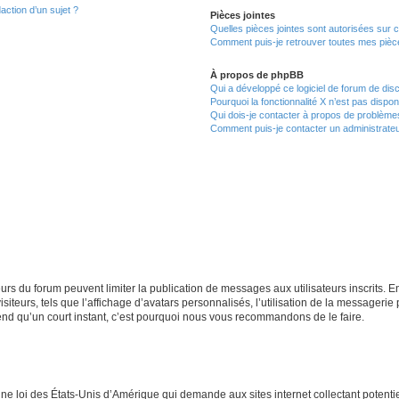
action d’un sujet ?
Pièces jointes
Quelles pièces jointes sont autorisées sur 
Comment puis-je retrouver toutes mes pièce
À propos de phpBB
Qui a développé ce logiciel de forum de dis
Pourquoi la fonctionnalité X n’est pas dispon
Qui dois-je contacter à propos de problèmes
Comment puis-je contacter un administrateu
teurs du forum peuvent limiter la publication de messages aux utilisateurs inscrits.
iteurs, tels que l’affichage d’avatars personnalisés, l’utilisation de la messagerie p
prend qu’un court instant, c’est pourquoi nous vous recommandons de le faire.
une loi des États-Unis d’Amérique qui demande aux sites internet collectant potent