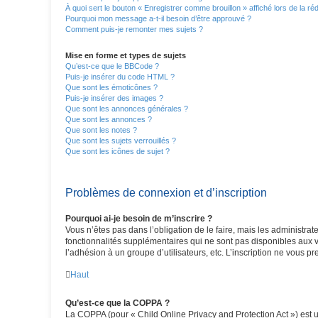
À quoi sert le bouton « Enregistrer comme brouillon » affiché lors de la réd
Pourquoi mon message a-t-il besoin d’être approuvé ?
Comment puis-je remonter mes sujets ?
Mise en forme et types de sujets
Qu’est-ce que le BBCode ?
Puis-je insérer du code HTML ?
Que sont les émoticônes ?
Puis-je insérer des images ?
Que sont les annonces générales ?
Que sont les annonces ?
Que sont les notes ?
Que sont les sujets verrouillés ?
Que sont les icônes de sujet ?
Problèmes de connexion et d’inscription
Pourquoi ai-je besoin de m’inscrire ?
Vous n’êtes pas dans l’obligation de le faire, mais les administra
fonctionnalités supplémentaires qui ne sont pas disponibles aux vis
l’adhésion à un groupe d’utilisateurs, etc. L’inscription ne vous 
Haut
Qu’est-ce que la COPPA ?
La COPPA (pour « Child Online Privacy and Protection Act ») est 