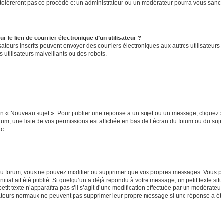
 toléreront pas ce procédé et un administrateur ou un modérateur pourra vous san
 le lien de courrier électronique d’un utilisateur ?
tilisateurs inscrits peuvent envoyer des courriers électroniques aux autres utilisat
 utilisateurs malveillants ou des robots.
on « Nouveau sujet ». Pour publier une réponse à un sujet ou un message, cliquez 
rum, une liste de vos permissions est affichée en bas de l’écran du forum ou du s
tc.
u forum, vous ne pouvez modifier ou supprimer que vos propres messages. Vous p
itial ait été publié. Si quelqu’un a déjà répondu à votre message, un petit texte 
petit texte n’apparaîtra pas s’il s’agit d’une modification effectuée par un modérate
lisateurs normaux ne peuvent pas supprimer leur propre message si une réponse a ét