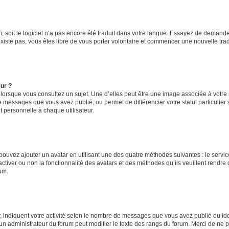
um, soit le logiciel n’a pas encore été traduit dans votre langue. Essayez de demande
’existe pas, vous êtes libre de vous porter volontaire et commencer une nouvelle tra
eur ?
 lorsque vous consultez un sujet. Une d’elles peut être une image associée à votre
e messages que vous avez publié, ou permet de différencier votre statut particulier
 personnelle à chaque utilisateur.
 pouvez ajouter un avatar en utilisant une des quatre méthodes suivantes : le service
ctiver ou non la fonctionnalité des avatars et des méthodes qu’ils veuillent rendre d
um.
, indiquent votre activité selon le nombre de messages que vous avez publié ou iden
l un administrateur du forum peut modifier le texte des rangs du forum. Merci de n