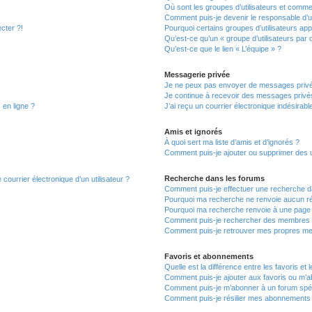
Où sont les groupes d’utilisateurs et commen
Comment puis-je devenir le responsable d’un
cter ?!
Pourquoi certains groupes d’utilisateurs ap
Qu’est-ce qu’un « groupe d’utilisateurs par 
Qu’est-ce que le lien « L’équipe » ?
Messagerie privée
Je ne peux pas envoyer de messages privé
Je continue à recevoir des messages privés 
 en ligne ?
J’ai reçu un courrier électronique indésirabl
Amis et ignorés
À quoi sert ma liste d’amis et d’ignorés ?
Comment puis-je ajouter ou supprimer des uti
Recherche dans les forums
courrier électronique d’un utilisateur ?
Comment puis-je effectuer une recherche d
Pourquoi ma recherche ne renvoie aucun ré
Pourquoi ma recherche renvoie à une page 
Comment puis-je rechercher des membres
Comment puis-je retrouver mes propres me
Favoris et abonnements
Quelle est la différence entre les favoris e
Comment puis-je ajouter aux favoris ou m’ab
Comment puis-je m’abonner à un forum spéc
Comment puis-je résilier mes abonnements