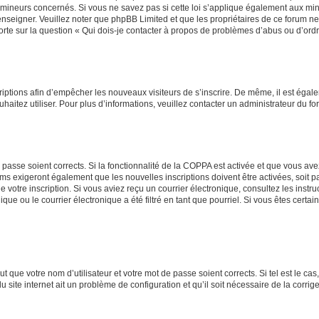
mineurs concernés. Si vous ne savez pas si cette loi s’applique également aux min
renseigner. Veuillez noter que phpBB Limited et que les propriétaires de ce forum 
orte sur la question « Qui dois-je contacter à propos de problèmes d’abus ou d’ordr
scriptions afin d’empêcher les nouveaux visiteurs de s’inscrire. De même, il est éga
ouhaitez utiliser. Pour plus d’informations, veuillez contacter un administrateur du fo
e passe soient corrects. Si la fonctionnalité de la COPPA est activée et que vous av
ums exigeront également que les nouvelles inscriptions doivent être activées, soit 
 de votre inscription. Si vous aviez reçu un courrier électronique, consultez les inst
e ou le courrier électronique a été filtré en tant que pourriel. Si vous êtes certa
t que votre nom d’utilisateur et votre mot de passe soient corrects. Si tel est le ca
u site internet ait un problème de configuration et qu’il soit nécessaire de la corrige