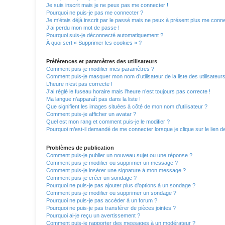
Je suis inscrit mais je ne peux pas me connecter !
Pourquoi ne puis-je pas me connecter ?
Je m’étais déjà inscrit par le passé mais ne peux à présent plus me conne
J’ai perdu mon mot de passe !
Pourquoi suis-je déconnecté automatiquement ?
À quoi sert « Supprimer les cookies » ?
Préférences et paramètres des utilisateurs
Comment puis-je modifier mes paramètres ?
Comment puis-je masquer mon nom d’utilisateur de la liste des utilisateurs
L’heure n’est pas correcte !
J’ai réglé le fuseau horaire mais l’heure n’est toujours pas correcte !
Ma langue n’apparaît pas dans la liste !
Que signifient les images situées à côté de mon nom d’utilisateur ?
Comment puis-je afficher un avatar ?
Quel est mon rang et comment puis-je le modifier ?
Pourquoi m’est-il demandé de me connecter lorsque je clique sur le lien de 
Problèmes de publication
Comment puis-je publier un nouveau sujet ou une réponse ?
Comment puis-je modifier ou supprimer un message ?
Comment puis-je insérer une signature à mon message ?
Comment puis-je créer un sondage ?
Pourquoi ne puis-je pas ajouter plus d’options à un sondage ?
Comment puis-je modifier ou supprimer un sondage ?
Pourquoi ne puis-je pas accéder à un forum ?
Pourquoi ne puis-je pas transférer de pièces jointes ?
Pourquoi ai-je reçu un avertissement ?
Comment puis-je rapporter des messages à un modérateur ?