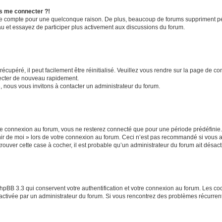
us me connecter ?!
re compte pour une quelconque raison. De plus, beaucoup de forums suppriment périod
eau et essayez de participer plus activement aux discussions du forum.
cupéré, il peut facilement être réinitialisé. Veuillez vous rendre sur la page de c
necter de nouveau rapidement.
, nous vous invitons à contacter un administrateur du forum.
e connexion au forum, vous ne resterez connecté que pour une période prédéfinie. 
enir de moi » lors de votre connexion au forum. Ceci n’est pas recommandé si vou
 trouver cette case à cocher, il est probable qu’un administrateur du forum ait désacti
hpBB 3.3 qui conservent votre authentification et votre connexion au forum. Les c
 été activée par un administrateur du forum. Si vous rencontrez des problèmes récur