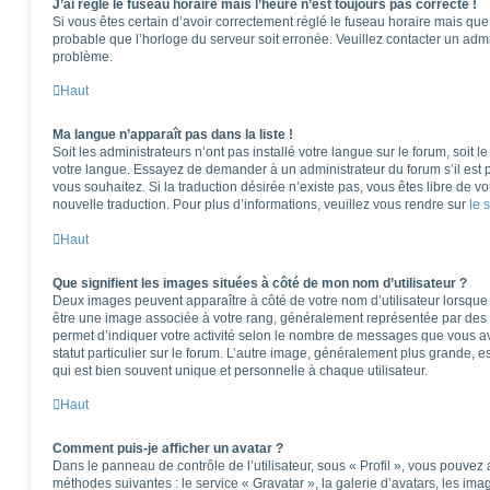
J’ai réglé le fuseau horaire mais l’heure n’est toujours pas correcte !
Si vous êtes certain d’avoir correctement réglé le fuseau horaire mais que l
probable que l’horloge du serveur soit erronée. Veuillez contacter un adm
problème.
Haut
Ma langue n’apparaît pas dans la liste !
Soit les administrateurs n’ont pas installé votre langue sur le forum, soit l
votre langue. Essayez de demander à un administrateur du forum s’il est po
vous souhaitez. Si la traduction désirée n’existe pas, vous êtes libre de 
nouvelle traduction. Pour plus d’informations, veuillez vous rendre sur
le 
Haut
Que signifient les images situées à côté de mon nom d’utilisateur ?
Deux images peuvent apparaître à côté de votre nom d’utilisateur lorsque 
être une image associée à votre rang, généralement représentée par des é
permet d’indiquer votre activité selon le nombre de messages que vous av
statut particulier sur le forum. L’autre image, généralement plus grande,
qui est bien souvent unique et personnelle à chaque utilisateur.
Haut
Comment puis-je afficher un avatar ?
Dans le panneau de contrôle de l’utilisateur, sous « Profil », vous pouvez 
méthodes suivantes : le service « Gravatar », la galerie d’avatars, les ima