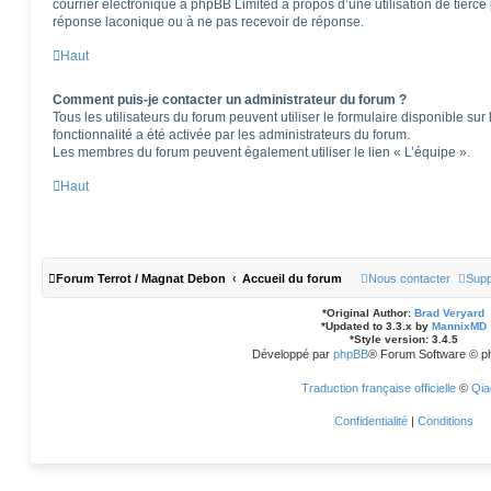
courrier électronique à phpBB Limited à propos d’une utilisation de tierce 
réponse laconique ou à ne pas recevoir de réponse.
Haut
Comment puis-je contacter un administrateur du forum ?
Tous les utilisateurs du forum peuvent utiliser le formulaire disponible sur 
fonctionnalité a été activée par les administrateurs du forum.
Les membres du forum peuvent également utiliser le lien « L’équipe ».
Haut
Forum Terrot / Magnat Debon
Accueil du forum
Nous contacter
Supp
*
Original Author:
Brad Veryard
*
Updated to 3.3.x by
MannixMD
*
Style version: 3.4.5
Développé par
phpBB
® Forum Software © p
Traduction française officielle
©
Qia
Confidentialité
|
Conditions