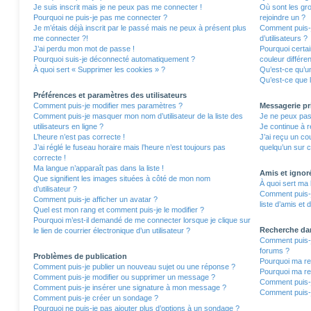
Je suis inscrit mais je ne peux pas me connecter !
Où sont les gro
Pourquoi ne puis-je pas me connecter ?
rejoindre un ?
Je m’étais déjà inscrit par le passé mais ne peux à présent plus
Comment puis-j
me connecter ?!
d’utilisateurs ?
J’ai perdu mon mot de passe !
Pourquoi certa
Pourquoi suis-je déconnecté automatiquement ?
couleur différe
À quoi sert « Supprimer les cookies » ?
Qu’est-ce qu’un
Qu’est-ce que l
Préférences et paramètres des utilisateurs
Comment puis-je modifier mes paramètres ?
Messagerie pr
Comment puis-je masquer mon nom d’utilisateur de la liste des
Je ne peux pas
utilisateurs en ligne ?
Je continue à r
L’heure n’est pas correcte !
J’ai reçu un co
J’ai réglé le fuseau horaire mais l’heure n’est toujours pas
quelqu’un sur c
correcte !
Ma langue n’apparaît pas dans la liste !
Amis et ignor
Que signifient les images situées à côté de mon nom
À quoi sert ma 
d’utilisateur ?
Comment puis-j
Comment puis-je afficher un avatar ?
liste d’amis et 
Quel est mon rang et comment puis-je le modifier ?
Pourquoi m’est-il demandé de me connecter lorsque je clique sur
Recherche da
le lien de courrier électronique d’un utilisateur ?
Comment puis-j
forums ?
Problèmes de publication
Pourquoi ma re
Comment puis-je publier un nouveau sujet ou une réponse ?
Pourquoi ma re
Comment puis-je modifier ou supprimer un message ?
Comment puis-
Comment puis-je insérer une signature à mon message ?
Comment puis-j
Comment puis-je créer un sondage ?
Pourquoi ne puis-je pas ajouter plus d’options à un sondage ?