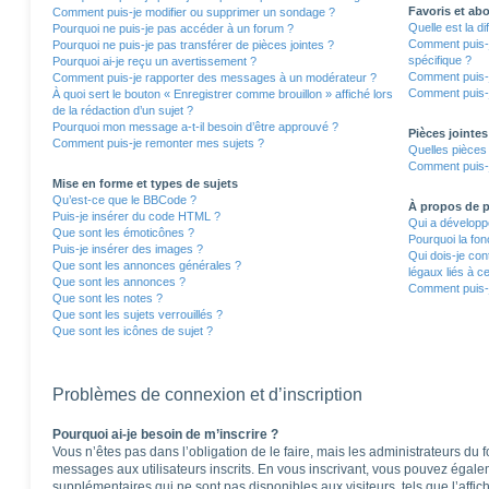
Favoris et a
Comment puis-je modifier ou supprimer un sondage ?
Quelle est la d
Pourquoi ne puis-je pas accéder à un forum ?
Comment puis-j
Pourquoi ne puis-je pas transférer de pièces jointes ?
spécifique ?
Pourquoi ai-je reçu un avertissement ?
Comment puis-j
Comment puis-je rapporter des messages à un modérateur ?
Comment puis-j
À quoi sert le bouton « Enregistrer comme brouillon » affiché lors
de la rédaction d’un sujet ?
Pourquoi mon message a-t-il besoin d’être approuvé ?
Pièces jointes
Comment puis-je remonter mes sujets ?
Quelles pièces 
Comment puis-j
Mise en forme et types de sujets
Qu’est-ce que le BBCode ?
À propos de
Puis-je insérer du code HTML ?
Qui a développé
Que sont les émoticônes ?
Pourquoi la fon
Puis-je insérer des images ?
Qui dois-je co
Que sont les annonces générales ?
légaux liés à c
Que sont les annonces ?
Comment puis-j
Que sont les notes ?
Que sont les sujets verrouillés ?
Que sont les icônes de sujet ?
Problèmes de connexion et d’inscription
Pourquoi ai-je besoin de m’inscrire ?
Vous n’êtes pas dans l’obligation de le faire, mais les administrateurs du 
messages aux utilisateurs inscrits. En vous inscrivant, vous pouvez égale
supplémentaires qui ne sont pas disponibles aux visiteurs, tels que l’affich