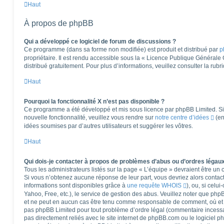
Haut
À propos de phpBB
Qui a développé ce logiciel de forum de discussions ?
Ce programme (dans sa forme non modifiée) est produit et distribué par
p
propriétaire. Il est rendu accessible sous la « Licence Publique Générale
distribué gratuitement. Pour plus d’informations, veuillez consulter la rub
Haut
Pourquoi la fonctionnalité X n’est pas disponible ?
Ce programme a été développé et mis sous licence par phpBB Limited. Si 
nouvelle fonctionnalité, veuillez vous rendre sur
notre centre d’idées
(en
idées soumises par d’autres utilisateurs et suggérer les vôtres.
Haut
Qui dois-je contacter à propos de problèmes d’abus ou d’ordres légaux
Tous les administrateurs listés sur la page « L’équipe » devraient être u
Si vous n’obtenez aucune réponse de leur part, vous devriez alors contact
informations sont disponibles grâce à
une requête WHOIS
), ou, si celu
Yahoo, Free, etc.), le service de gestion des abus. Veuillez noter que ph
et ne peut en aucun cas être tenu comme responsable de comment, où et pa
pas phpBB Limited pour tout problème d’ordre légal (commentaire incessant,
pas directement reliés avec le site internet de phpBB.com ou le logiciel