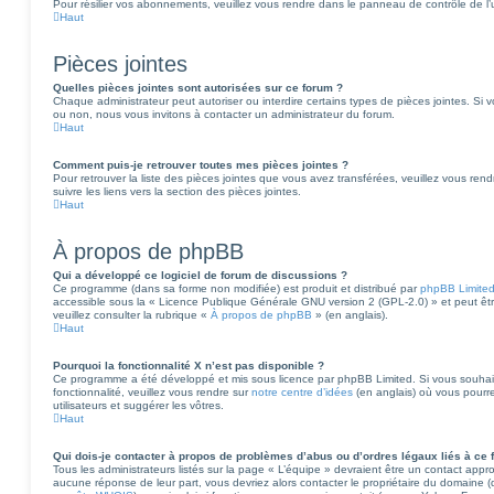
Pour résilier vos abonnements, veuillez vous rendre dans le panneau de contrôle de l’ut
Haut
Pièces jointes
Quelles pièces jointes sont autorisées sur ce forum ?
Chaque administrateur peut autoriser ou interdire certains types de pièces jointes. Si v
ou non, nous vous invitons à contacter un administrateur du forum.
Haut
Comment puis-je retrouver toutes mes pièces jointes ?
Pour retrouver la liste des pièces jointes que vous avez transférées, veuillez vous rend
suivre les liens vers la section des pièces jointes.
Haut
À propos de phpBB
Qui a développé ce logiciel de forum de discussions ?
Ce programme (dans sa forme non modifiée) est produit et distribué par
phpBB Limite
accessible sous la « Licence Publique Générale GNU version 2 (GPL-2.0) » et peut être
veuillez consulter la rubrique «
À propos de phpBB
» (en anglais).
Haut
Pourquoi la fonctionnalité X n’est pas disponible ?
Ce programme a été développé et mis sous licence par phpBB Limited. Si vous souhaite
fonctionnalité, veuillez vous rendre sur
notre centre d’idées
(en anglais) où vous pourre
utilisateurs et suggérer les vôtres.
Haut
Qui dois-je contacter à propos de problèmes d’abus ou d’ordres légaux liés à ce 
Tous les administrateurs listés sur la page « L’équipe » devraient être un contact app
aucune réponse de leur part, vous devriez alors contacter le propriétaire du domaine (