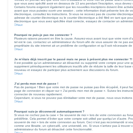
que vous avez spécifié avoir en dessous de 13 ans pendant l’inscription, vous devrez s
Certains forums exigeront également que les nouvelles inscriptions doivent être activé
avant que vous puissiez ouvrir une session ; cette information était présente lors de vot
électronique, consultez les instructions. Si vous ne recevez pas de courrier électron
adresse de courrier électronique ou le courrier électronique a été filtré en tant que pour
électronique que vous avez spécifiée était correcte, essayez de contacter un administ
Haut
Pourquoi ne puis-je pas me connecter ?
Plusieurs raisons peuvent en être la cause. Assurez-vous avant tout que votre nom d’uti
tel est le cas, contactez un administrateur du forum afin de vous assurer de ne pas avo
propriétaire du site internet ait un problème de configuration et qu’il soit nécessaire de l
Haut
Je m’étais déjà inscrit par le passé mais ne peux à présent plus me connecter ?!
Il est possible qu’un administrateur ait désactivé ou supprimé votre compte pour une
suppriment périodiquement les utilisateurs inactifs afin de réduire la taille de leur base
nouveau et essayez de participer plus activement aux discussions du forum.
Haut
J’ai perdu mon mot de passe !
Pas de panique ! Bien que votre mot de passe ne puisse pas être récupéré, il peut facile
page de connexion et cliquer sur « J’ai perdu mon mot de passe ». Suivez les instruct
connecter de nouveau rapidement.
Cependant, si vous ne pouvez pas réinitialiser votre mot de passe, nous vous invitons
Haut
Pourquoi suis-je déconnecté automatiquement ?
Si vous ne cochez pas la case « Se souvenir de moi » lors de votre connexion au for
prédéfinie. Cela permet d’éviter que votre compte soit utilisé par quelqu’un d’autre. Po
souvenir de moi » lors de votre connexion au forum. Ceci n’est pas recommandé si vo
comme une librairie, un cybercafé, une université, etc. Si vous n’arrivez pas à trouver c
administrateur du forum ait désactivé cette fonctionnalité.
Haut