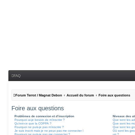
FAQ
Forum Terrot / Magnat Debon
Accueil du forum
Foire aux questions
Foire aux questions
Problèmes de connexion et d’inscription
Niveaux des uti
Pourquoi ai-je besoin de m’inscrire ?
Que sont les ad
Qu’est-ce que la COPPA ?
Que sont les m
Pourquoi ne puis-je pas m’inscrire ?
Que sont les gro
Je suis inscrit mais je ne peux pas me connecter !
Où sont les grou
Pourquoi ne puis-je pas me connecter ?
un ?