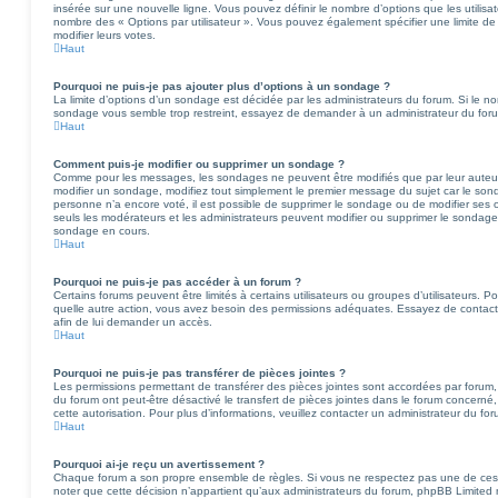
insérée sur une nouvelle ligne. Vous pouvez définir le nombre d’options que les utilisat
nombre des « Options par utilisateur ». Vous pouvez également spécifier une limite de t
modifier leurs votes.
Haut
Pourquoi ne puis-je pas ajouter plus d’options à un sondage ?
La limite d’options d’un sondage est décidée par les administrateurs du forum. Si le 
sondage vous semble trop restreint, essayez de demander à un administrateur du forum 
Haut
Comment puis-je modifier ou supprimer un sondage ?
Comme pour les messages, les sondages ne peuvent être modifiés que par leur auteur,
modifier un sondage, modifiez tout simplement le premier message du sujet car le sond
personne n’a encore voté, il est possible de supprimer le sondage ou de modifier ses 
seuls les modérateurs et les administrateurs peuvent modifier ou supprimer le sondag
sondage en cours.
Haut
Pourquoi ne puis-je pas accéder à un forum ?
Certains forums peuvent être limités à certains utilisateurs ou groupes d’utilisateurs. Pou
quelle autre action, vous avez besoin des permissions adéquates. Essayez de contac
afin de lui demander un accès.
Haut
Pourquoi ne puis-je pas transférer de pièces jointes ?
Les permissions permettant de transférer des pièces jointes sont accordées par forum, 
du forum ont peut-être désactivé le transfert de pièces jointes dans le forum concerné,
cette autorisation. Pour plus d’informations, veuillez contacter un administrateur du for
Haut
Pourquoi ai-je reçu un avertissement ?
Chaque forum a son propre ensemble de règles. Si vous ne respectez pas une de ces r
noter que cette décision n’appartient qu’aux administrateurs du forum, phpBB Limite