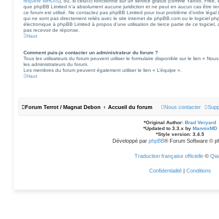
requête WHOIS
), ou, si celui-ci fonctionne sur un service gratuit (comme Yahoo, Free, 
que phpBB Limited n’a absolument aucune juridiction et ne peut en aucun cas être 
ce forum est utilisé. Ne contactez pas phpBB Limited pour tout problème d’ordre légal (
qui ne sont pas directement reliés avec le site internet de phpBB.com ou le logiciel p
électronique à phpBB Limited à propos d’une utilisation de tierce partie de ce logicie
pas recevoir de réponse.
Haut
Comment puis-je contacter un administrateur du forum ?
Tous les utilisateurs du forum peuvent utiliser le formulaire disponible sur le lien « Nous
les administrateurs du forum.
Les membres du forum peuvent également utiliser le lien « L’équipe ».
Haut
Forum Terrot / Magnat Debon
Accueil du forum
Nous contacter
Supp
*
Original Author:
Brad Veryard
*
Updated to 3.3.x by
MannixMD
*
Style version: 3.4.5
Développé par
phpBB
® Forum Software © p
Traduction française officielle
©
Qia
Confidentialité
|
Conditions