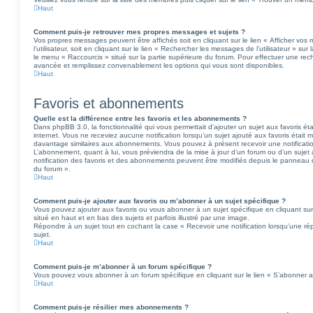
Haut
Comment puis-je retrouver mes propres messages et sujets ?
Vos propres messages peuvent être affichés soit en cliquant sur le lien « Afficher v
l’utilisateur, soit en cliquant sur le lien « Rechercher les messages de l’utilisateur » sur
le menu « Raccourcis » situé sur la partie supérieure du forum. Pour effectuer une rech
avancée et remplissez convenablement les options qui vous sont disponibles.
Haut
Favoris et abonnements
Quelle est la différence entre les favoris et les abonnements ?
Dans phpBB 3.0, la fonctionnalité qui vous permettait d’ajouter un sujet aux favoris éta
internet. Vous ne receviez aucune notification lorsqu’un sujet ajouté aux favoris était m
davantage similaires aux abonnements. Vous pouvez à présent recevoir une notification 
L’abonnement, quant à lui, vous préviendra de la mise à jour d’un forum ou d’un suje
notification des favoris et des abonnements peuvent être modifiés depuis le panneau de
du forum ».
Haut
Comment puis-je ajouter aux favoris ou m’abonner à un sujet spécifique ?
Vous pouvez ajouter aux favoris ou vous abonner à un sujet spécifique en cliquant sur 
situé en haut et en bas des sujets et parfois illustré par une image.
Répondre à un sujet tout en cochant la case « Recevoir une notification lorsqu’une r
sujet.
Haut
Comment puis-je m’abonner à un forum spécifique ?
Vous pouvez vous abonner à un forum spécifique en cliquant sur le lien « S’abonner a
Haut
Comment puis-je résilier mes abonnements ?