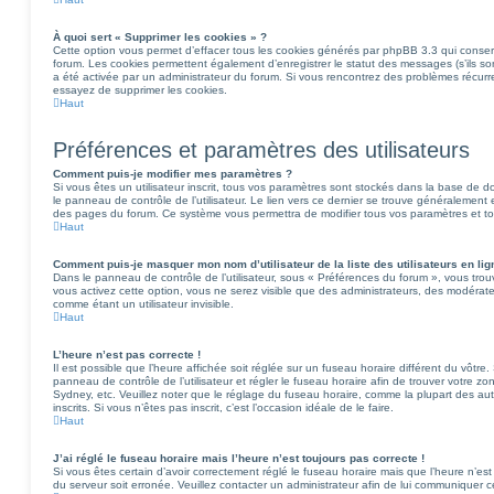
À quoi sert « Supprimer les cookies » ?
Cette option vous permet d’effacer tous les cookies générés par phpBB 3.3 qui conserv
forum. Les cookies permettent également d’enregistrer le statut des messages (s’ils son
a été activée par un administrateur du forum. Si vous rencontrez des problèmes récu
essayez de supprimer les cookies.
Haut
Préférences et paramètres des utilisateurs
Comment puis-je modifier mes paramètres ?
Si vous êtes un utilisateur inscrit, tous vos paramètres sont stockés dans la base de
le panneau de contrôle de l’utilisateur. Le lien vers ce dernier se trouve généralement e
des pages du forum. Ce système vous permettra de modifier tous vos paramètres et to
Haut
Comment puis-je masquer mon nom d’utilisateur de la liste des utilisateurs en lig
Dans le panneau de contrôle de l’utilisateur, sous « Préférences du forum », vous trou
vous activez cette option, vous ne serez visible que des administrateurs, des modérat
comme étant un utilisateur invisible.
Haut
L’heure n’est pas correcte !
Il est possible que l’heure affichée soit réglée sur un fuseau horaire différent du vôtre. 
panneau de contrôle de l’utilisateur et régler le fuseau horaire afin de trouver votre
Sydney, etc. Veuillez noter que le réglage du fuseau horaire, comme la plupart des autr
inscrits. Si vous n’êtes pas inscrit, c’est l’occasion idéale de le faire.
Haut
J’ai réglé le fuseau horaire mais l’heure n’est toujours pas correcte !
Si vous êtes certain d’avoir correctement réglé le fuseau horaire mais que l’heure n’est 
du serveur soit erronée. Veuillez contacter un administrateur afin de lui communiquer 