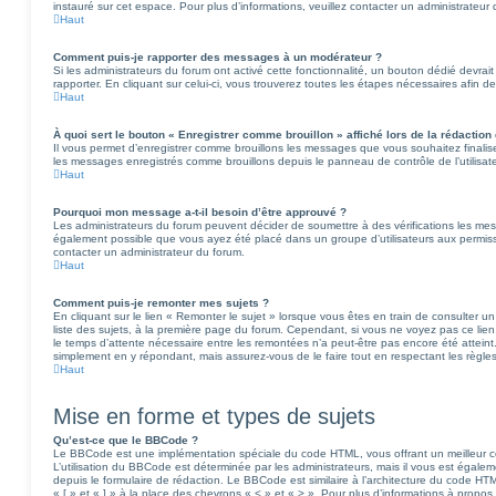
instauré sur cet espace. Pour plus d’informations, veuillez contacter un administrateur
Haut
Comment puis-je rapporter des messages à un modérateur ?
Si les administrateurs du forum ont activé cette fonctionnalité, un bouton dédié devra
rapporter. En cliquant sur celui-ci, vous trouverez toutes les étapes nécessaires afin d
Haut
À quoi sert le bouton « Enregistrer comme brouillon » affiché lors de la rédaction 
Il vous permet d’enregistrer comme brouillons les messages que vous souhaitez finalis
les messages enregistrés comme brouillons depuis le panneau de contrôle de l’utilisate
Haut
Pourquoi mon message a-t-il besoin d’être approuvé ?
Les administrateurs du forum peuvent décider de soumettre à des vérifications les mes
également possible que vous ayez été placé dans un groupe d’utilisateurs aux permissio
contacter un administrateur du forum.
Haut
Comment puis-je remonter mes sujets ?
En cliquant sur le lien « Remonter le sujet » lorsque vous êtes en train de consulter u
liste des sujets, à la première page du forum. Cependant, si vous ne voyez pas ce lien,
le temps d’attente nécessaire entre les remontées n’a peut-être pas encore été atteint.
simplement en y répondant, mais assurez-vous de le faire tout en respectant les règle
Haut
Mise en forme et types de sujets
Qu’est-ce que le BBCode ?
Le BBCode est une implémentation spéciale du code HTML, vous offrant un meilleur c
L’utilisation du BBCode est déterminée par les administrateurs, mais il vous est égal
depuis le formulaire de rédaction. Le BBCode est similaire à l’architecture du code HT
« [ » et « ] » à la place des chevrons « < » et « > ». Pour plus d’informations à propos