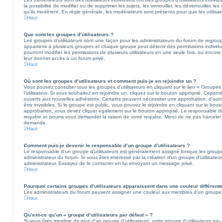
la possibilité de modifier ou de supprimer les sujets, les verrouiller, les déverrouiller, le
qu’ils modèrent. En règle générale, les modérateurs sont présents pour que les utilisat
Haut
Que sont les groupes d’utilisateurs ?
Les groupes d’utilisateurs sont une façon pour les administrateurs du forum de regroupe
appartenir à plusieurs groupes et chaque groupe peut détenir des permissions individuel
pourront modifier les permissions de plusieurs utilisateurs en une seule fois, ou encor
leur donner accès à un forum privé.
Haut
Où sont les groupes d’utilisateurs et comment puis-je en rejoindre un ?
Vous pouvez consulter tous les groupes d’utilisateurs en cliquant sur le lien « Groupes
l’utilisateur. Si vous souhaitez en rejoindre un, cliquez sur le bouton approprié. Cepen
ouverts aux nouvelles adhésions. Certains peuvent nécessiter une approbation, d’aut
être invisibles. Si le groupe est public, vous pouvez le rejoindre en cliquant sur le bou
approbation, vous devez cliquer également sur le bouton approprié. Le responsable du 
requête et pourra vous demander la raison de votre requête. Merci de ne pas harceler 
demande.
Haut
Comment puis-je devenir le responsable d’un groupe d’utilisateurs ?
Le responsable d’un groupe d’utilisateurs est généralement assigné lorsque les groupes
administrateur du forum. Si vous êtes intéressé par la création d’un groupe d’utilisateur
administrateur. Essayez de le contacter en lui envoyant un message privé.
Haut
Pourquoi certains groupes d’utilisateurs apparaissent dans une couleur différent
Les administrateurs du forum peuvent assigner une couleur aux membres d’un groupe d’util
Haut
Qu’est-ce qu’un « groupe d’utilisateurs par défaut » ?
Si vous êtes membre de plus d’un groupe d’utilisateurs, votre groupe d’utilisateurs par d