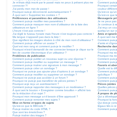
Je m’étais déjà inscrit par le passé mais ne peux à présent plus me
Comment puis-je
connecter ?!
Pourquoi certai
J’ai perdu mon mot de passe !
couleur différen
Pourquoi suis-je déconnecté automatiquement ?
Qu’est-ce qu’un 
À quoi sert « Supprimer les cookies » ?
Qu’est-ce que le
Préférences et paramètres des utilisateurs
Messagerie pr
Comment puis-je modifier mes paramètres ?
Je ne peux pas
Comment puis-je masquer mon nom d’utilisateur de la liste des
Je continue à re
utilisateurs en ligne ?
J’ai reçu un cou
L’heure n’est pas correcte !
quelqu’un sur c
J’ai réglé le fuseau horaire mais l’heure n’est toujours pas correcte !
Amis et ignoré
Ma langue n’apparaît pas dans la liste !
À quoi sert ma l
Que signifient les images situées à côté de mon nom d’utilisateur ?
Comment puis-je
Comment puis-je afficher un avatar ?
d’amis et d’igno
Quel est mon rang et comment puis-je le modifier ?
Recherche dan
Pourquoi m’est-il demandé de me connecter lorsque je clique sur le
Comment puis-j
lien de courrier électronique d’un utilisateur ?
Pourquoi ma rec
Problèmes de publication
Pourquoi ma re
Comment puis-je publier un nouveau sujet ou une réponse ?
Comment puis-j
Comment puis-je modifier ou supprimer un message ?
Comment puis-je
Comment puis-je insérer une signature à mon message ?
Favoris et ab
Comment puis-je créer un sondage ?
Quelle est la di
Pourquoi ne puis-je pas ajouter plus d’options à un sondage ?
Comment puis-je
Comment puis-je modifier ou supprimer un sondage ?
spécifique ?
Pourquoi ne puis-je pas accéder à un forum ?
Comment puis-j
Pourquoi ne puis-je pas transférer de pièces jointes ?
Comment puis-j
Pourquoi ai-je reçu un avertissement ?
Pièces jointes
Comment puis-je rapporter des messages à un modérateur ?
Quelles pièces 
À quoi sert le bouton « Enregistrer comme brouillon » affiché lors
Comment puis-je
de la rédaction d’un sujet ?
À propos de p
Pourquoi mon message a-t-il besoin d’être approuvé ?
Qui a développé
Comment puis-je remonter mes sujets ?
Pourquoi la fonc
Mise en forme et types de sujets
Qui dois-je con
Qu’est-ce que le BBCode ?
légaux liés à ce
Puis-je insérer du code HTML ?
Comment puis-je
Que sont les émoticônes ?
Puis-je insérer des images ?