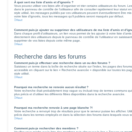
À quoi sert ma liste d’amis et d’ignorés ?
Vous pouvez utiliser ces listes afin d’organiser et trier certains utilisateurs du forum. L
dans le panneau de contrôle de l’utilisateur afin de consulter rapidement leur statut e
style utilisé, les messages publiés par ces utilisateurs peuvent éventuellement être mis 
votre liste d’ignorés, tous les messages qu’il publiera seront masqués par défaut.
Haut
Comment puis-je ajouter ou supprimer des utilisateurs de ma liste d’amis et d’ign
Dans chaque profil d’utilisateurs, un lien vous permet de les ajouter à votre liste d’a
directement des utilisateurs depuis le panneau de contrôle de l’utilisateur en saisissan
supprimer de vos listes depuis cette même page.
Haut
Recherche dans les forums
Comment puis-je effectuer une recherche dans un ou des forums ?
Saisissez un terme dans la boîte de recherche située sur l’index, les pages des forum
accessible en cliquant sur le lien « Recherche avancée » disponible sur toutes les p
style utilisé.
Haut
Pourquoi ma recherche ne renvoie aucun résultat ?
Votre recherche était probablement trop vague ou incluait trop de termes communs qu
plus précis et d’utiliser les différents filtres disponibles dans la recherche avancée.
Haut
Pourquoi ma recherche renvoie à une page blanche ?!
Votre recherche a renvoyé trop de résultats pour que le serveur puisse les afficher. Ut
précis dans les termes employés et dans la sélection des forums dans lesquels vous s
Haut
Comment puis-je rechercher des membres ?
Veuillez vous rendre sur la liste des membres puis cliquer sur le lien « Trouver un mem