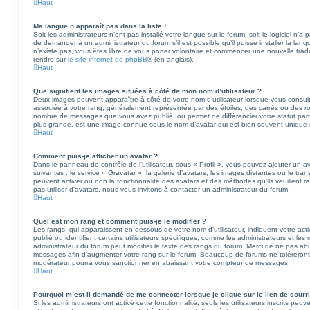
Haut
Ma langue n’apparaît pas dans la liste !
Soit les administrateurs n’ont pas installé votre langue sur le forum, soit le logiciel n
de demander à un administrateur du forum s’il est possible qu’il puisse installer la lan
n’existe pas, vous êtes libre de vous porter volontaire et commencer une nouvelle tradu
rendre sur
le site internet de phpBB
® (en anglais).
Haut
Que signifient les images situées à côté de mon nom d’utilisateur ?
Deux images peuvent apparaître à côté de votre nom d’utilisateur lorsque vous consult
associée à votre rang, généralement représentée par des étoiles, des carrés ou des rond
nombre de messages que vous avez publié, ou permet de différencier votre statut parti
plus grande, est une image connue sous le nom d’avatar qui est bien souvent unique e
Haut
Comment puis-je afficher un avatar ?
Dans le panneau de contrôle de l’utilisateur, sous « Profil », vous pouvez ajouter un 
suivantes : le service « Gravatar », la galerie d’avatars, les images distantes ou le tra
peuvent activer ou non la fonctionnalité des avatars et des méthodes qu’ils veuillent r
pas utiliser d’avatars, nous vous invitons à contacter un administrateur du forum.
Haut
Quel est mon rang et comment puis-je le modifier ?
Les rangs, qui apparaissent en dessous de votre nom d’utilisateur, indiquent votre a
publié ou identifient certains utilisateurs spécifiques, comme les administrateurs et le
administrateur du forum peut modifier le texte des rangs du forum. Merci de ne pas ab
messages afin d’augmenter votre rang sur le forum. Beaucoup de forums ne toléreront
modérateur pourra vous sanctionner en abaissant votre compteur de messages.
Haut
Pourquoi m’est-il demandé de me connecter lorsque je clique sur le lien de courrie
Si les administrateurs ont activé cette fonctionnalité, seuls les utilisateurs inscrits pe