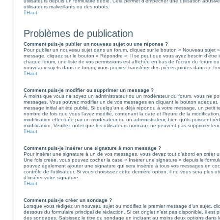
utilisateurs depuis un formulaire dédié. Cela permet d’empêcher une utilisation abusi
utilisateurs malveillants ou des robots.
Haut
Problèmes de publication
Comment puis-je publier un nouveau sujet ou une réponse ?
Pour publier un nouveau sujet dans un forum, cliquez sur le bouton « Nouveau sujet »
message, cliquez sur le bouton « Répondre ». Il se peut que vous ayez besoin d’être i
chaque forum, une liste de vos permissions est affichée en bas de l’écran du forum ou
nouveaux sujets dans ce forum, vous pouvez transférer des pièces jointes dans ce for
Haut
Comment puis-je modifier ou supprimer un message ?
À moins que vous ne soyez un administrateur ou un modérateur du forum, vous ne po
messages. Vous pouvez modifier un de vos messages en cliquant le bouton adéquat, p
message initial ait été publié. Si quelqu’un a déjà répondu à votre message, un petit 
nombre de fois que vous l’avez modifié, contenant la date et l’heure de la modification. 
modification effectuée par un modérateur ou un administrateur, bien qu’ils puissent réd
modification. Veuillez noter que les utilisateurs normaux ne peuvent pas supprimer le
Haut
Comment puis-je insérer une signature à mon message ?
Pour insérer une signature à un de vos messages, vous devez tout d’abord en créer une
Une fois créée, vous pouvez cocher la case « Insérer une signature » depuis le formulai
pouvez également ajouter une signature qui sera insérée à tous vos messages en co
contrôle de l’utilisateur. Si vous choisissez cette dernière option, il ne vous sera plus
d’insérer votre signature.
Haut
Comment puis-je créer un sondage ?
Lorsque vous rédigez un nouveau sujet ou modifiez le premier message d’un sujet, cliq
dessous du formulaire principal de rédaction. Si cet onglet n’est pas disponible, il es
des sondages. Saisissez le titre du sondage en incluant au moins deux options dans