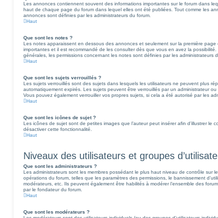
Les annonces contiennent souvent des informations importantes sur le forum dans le
haut de chaque page du forum dans lequel elles ont été publiées. Tout comme les an
annonces sont définies par les administrateurs du forum.
Haut
Que sont les notes ?
Les notes apparaissent en dessous des annonces et seulement sur la première page 
importantes et il est recommandé de les consulter dès que vous en avez la possibilit
générales, les permissions concernant les notes sont définies par les administrateurs 
Haut
Que sont les sujets verrouillés ?
Les sujets verrouillés sont des sujets dans lesquels les utilisateurs ne peuvent plus 
automatiquement expirés. Les sujets peuvent être verrouillés par un administrateur ou
Vous pouvez également verrouiller vos propres sujets, si cela a été autorisé par les adm
Haut
Que sont les icônes de sujet ?
Les icônes de sujet sont de petites images que l’auteur peut insérer afin d’illustrer le
désactiver cette fonctionnalité.
Haut
Niveaux des utilisateurs et groupes d’utilisat
Que sont les administrateurs ?
Les administrateurs sont les membres possédant le plus haut niveau de contrôle sur le 
opérations du forum, telles que les paramètres des permissions, le bannissement d’utili
modérateurs, etc. Ils peuvent également être habilités à modérer l’ensemble des forum
par le fondateur du forum.
Haut
Que sont les modérateurs ?
Les modérateurs sont des utilisateurs individuels (ou des groupes d’utilisateurs individue