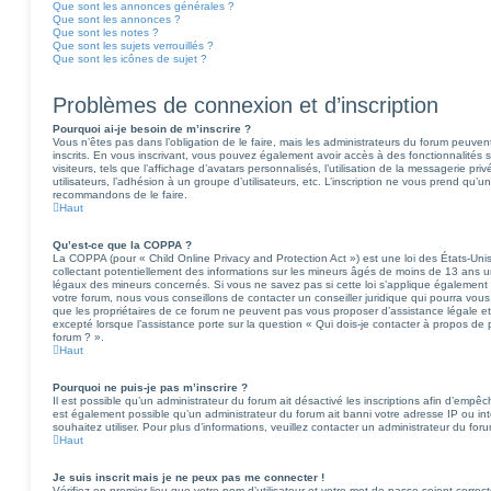
Que sont les annonces générales ?
Que sont les annonces ?
Que sont les notes ?
Que sont les sujets verrouillés ?
Que sont les icônes de sujet ?
Problèmes de connexion et d’inscription
Pourquoi ai-je besoin de m’inscrire ?
Vous n’êtes pas dans l’obligation de le faire, mais les administrateurs du forum peuvent
inscrits. En vous inscrivant, vous pouvez également avoir accès à des fonctionnalités
visiteurs, tels que l’affichage d’avatars personnalisés, l’utilisation de la messagerie pri
utilisateurs, l’adhésion à un groupe d’utilisateurs, etc. L’inscription ne vous prend qu’u
recommandons de le faire.
Haut
Qu’est-ce que la COPPA ?
La COPPA (pour « Child Online Privacy and Protection Act ») est une loi des États-Uni
collectant potentiellement des informations sur les mineurs âgés de moins de 13 ans 
légaux des mineurs concernés. Si vous ne savez pas si cette loi s’applique également
votre forum, nous vous conseillons de contacter un conseiller juridique qui pourra vou
que les propriétaires de ce forum ne peuvent pas vous proposer d’assistance légale et
excepté lorsque l’assistance porte sur la question « Qui dois-je contacter à propos de
forum ? ».
Haut
Pourquoi ne puis-je pas m’inscrire ?
Il est possible qu’un administrateur du forum ait désactivé les inscriptions afin d’empêc
est également possible qu’un administrateur du forum ait banni votre adresse IP ou inter
souhaitez utiliser. Pour plus d’informations, veuillez contacter un administrateur du for
Haut
Je suis inscrit mais je ne peux pas me connecter !
Vérifiez en premier lieu que votre nom d’utilisateur et votre mot de passe soient correct