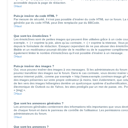
accessible depuis la page de rédaction.
Haut
Puis-je insérer du code HTML ?
Par mesure de sécurité, il n’est pas possible d’insérer du code HTML sur ce forum. La 
générée par du code HTML peut être remplacée par du BBCode.
Haut
Que sont les émoticônes ?
Les émoticônes sont de petites images qui peuvent être utilisées grâce à un code cour
exemple, « :) » exprime la joie, alors qu’au contraire, « :( » exprime la tristesse. Vous
depuis le formulaire de rédaction. Essayez cependant de ne pas abuser des émoticô
illisible et un modérateur pourrait décider de le modifier ou de le supprimer complète
également limiter le nombre d’émoticônes qu’il est possible d’insérer à un message.
Haut
Puis-je insérer des images ?
Oui, vous pouvez insérer des images à vos messages. Si les administrateurs du forum on
pourrez transférer des images sur le forum. Dans le cas contraire, vous devrez insérer
serveur internet public, comme par exemple « http://www.exemple.com/mon-image.gif ».
des images présentes sur votre propre ordinateur (à moins, bien évidemment, que celui-c
de lien vers des images hébergées derrière un quelconque système d’authentificatio
électronique de Outlook ou de Yahoo, les sites protégés par un mot de passe, etc. Pou
« [img] ».
Haut
Que sont les annonces générales ?
Les annonces générales contiennent des informations très importantes que vous devriez
de chaque forum et dans le panneau de contrôle de l’utilisateur. Les permissions conc
administrateurs du forum.
Haut
Que sont les annonces ?