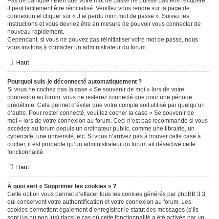
Pas de panique ! Bien que votre mot de passe ne puisse pas être récupéré,
il peut facilement être réinitialisé. Veuillez vous rendre sur la page de
connexion et cliquer sur « J’ai perdu mon mot de passe ». Suivez les
instructions et vous devriez être en mesure de pouvoir vous connecter de
nouveau rapidement.
Cependant, si vous ne pouvez pas réinitialiser votre mot de passe, nous
vous invitons à contacter un administrateur du forum.
Haut
Pourquoi suis-je déconnecté automatiquement ?
Si vous ne cochez pas la case « Se souvenir de moi » lors de votre
connexion au forum, vous ne resterez connecté que pour une période
prédéfinie. Cela permet d’éviter que votre compte soit utilisé par quelqu’un
d’autre. Pour rester connecté, veuillez cocher la case « Se souvenir de
moi » lors de votre connexion au forum. Ceci n’est pas recommandé si vous
accédez au forum depuis un ordinateur public, comme une librairie, un
cybercafé, une université, etc. Si vous n’arrivez pas à trouver cette case à
cocher, il est probable qu’un administrateur du forum ait désactivé cette
fonctionnalité.
Haut
À quoi sert « Supprimer les cookies » ?
Cette option vous permet d’effacer tous les cookies générés par phpBB 3.3
qui conservent votre authentification et votre connexion au forum. Les
cookies permettent également d’enregistrer le statut des messages (s’ils
sont lus ou non lus) dans le cas où cette fonctionnalité a été activée par un