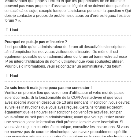
Veuillez noter que phpBB Limited et que les propriétaires de ce forum ne
peuvent pas vous proposer d’assistance légale et ne doivent donc pas être
contactés à ce sujet, excepté lorsque l’assistance porte sur la question « Qui
dois-je contacter à propos de problèmes d’abus ou d’ordres légaux liés à ce
forum ? ».
Haut
Pourquoi ne puis-je pas m’inscrire ?
Il est possible qu’un administrateur du forum ait désactivé les inscriptions
afin d’empêcher les nouveaux visiteurs de s’inscrire. De même, il est
également possible qu’un administrateur du forum ait banni votre adresse
IP ou interdit l’utilisation du nom d’utilisateur que vous souhaitez utiliser.
Pour plus d’informations, veuillez contacter un administrateur du forum.
Haut
Je suis inscrit mais je ne peux pas me connecter !
Vérifiez en premier lieu que votre nom d’utilisateur et votre mot de passe
soient corrects. Si la fonctionnalité de la COPPA est activée et que vous
avez spécifié avoir en dessous de 13 ans pendant l’inscription, vous devrez
suivre les instructions que vous avez reçues. Certains forums exigeront
également que les nouvelles inscriptions doivent être activées, soit par
vous-même ou soit par un administrateur, avant que vous puissiez ouvrir
une session ; cette information était présente lors de votre inscription. Si
vous aviez reçu un courrier électronique, consultez les instructions. Si vous
ne recevez pas de courrier électronique, vous avez probablement spécifié
une mauvaise adresse de courrier électronique ou le courrier électronique a