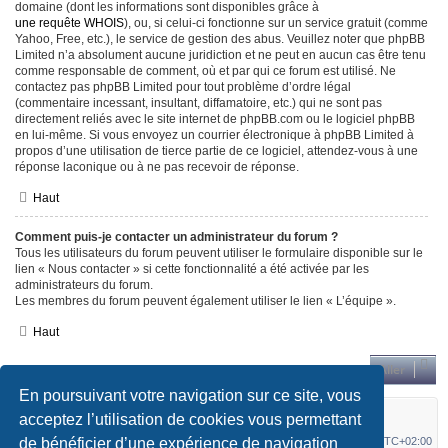
domaine (dont les informations sont disponibles grâce à
une requête WHOIS
), ou, si celui-ci fonctionne sur un service gratuit (comme
Yahoo, Free, etc.), le service de gestion des abus. Veuillez noter que phpBB
Limited n’a absolument aucune juridiction et ne peut en aucun cas être tenu
comme responsable de comment, où et par qui ce forum est utilisé. Ne
contactez pas phpBB Limited pour tout problème d’ordre légal
(commentaire incessant, insultant, diffamatoire, etc.) qui ne sont pas
directement reliés avec le site internet de phpBB.com ou le logiciel phpBB
en lui-même. Si vous envoyez un courrier électronique à phpBB Limited à
propos d’une utilisation de tierce partie de ce logiciel, attendez-vous à une
réponse laconique ou à ne pas recevoir de réponse.
Haut
Comment puis-je contacter un administrateur du forum ?
Tous les utilisateurs du forum peuvent utiliser le formulaire disponible sur le
lien « Nous contacter » si cette fonctionnalité a été activée par les
administrateurs du forum.
Les membres du forum peuvent également utiliser le lien « L’équipe ».
Haut
Aller
En poursuivant votre navigation sur ce site, vous
Forum Terrot / Magnat Debon
Accueil du forum
acceptez l’utilisation de cookies vous permettant
de bénéficier d’une expérience de navigation
Nous contacter
Supprimer les cookies
Fuseau horaire sur
UTC+02:00