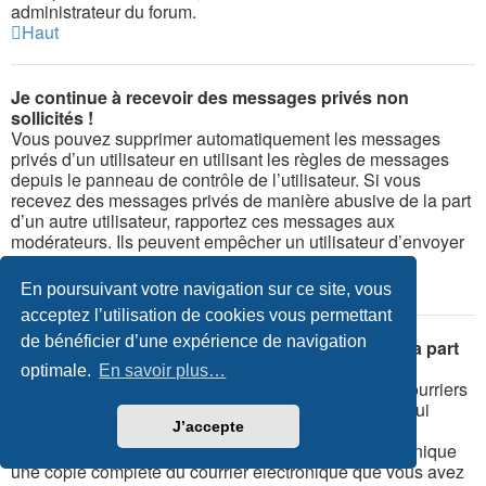
administrateur du forum.
Haut
Je continue à recevoir des messages privés non
sollicités !
Vous pouvez supprimer automatiquement les messages
privés d’un utilisateur en utilisant les règles de messages
depuis le panneau de contrôle de l’utilisateur. Si vous
recevez des messages privés de manière abusive de la part
d’un autre utilisateur, rapportez ces messages aux
modérateurs. Ils peuvent empêcher un utilisateur d’envoyer
des messages privés.
Haut
En poursuivant votre navigation sur ce site, vous
acceptez l’utilisation de cookies vous permettant
de bénéficier d’une expérience de navigation
J’ai reçu un courrier électronique indésirable de la part
de quelqu’un sur ce forum !
optimale.
En savoir plus…
Nous en sommes navrés. Le formulaire d’envoi de courriers
électroniques de ce forum possède des protections qui
essaient de repérer les utilisateurs envoyant de tels
J’accepte
messages. Vous devriez envoyer par courrier électronique
une copie complète du courrier électronique que vous avez