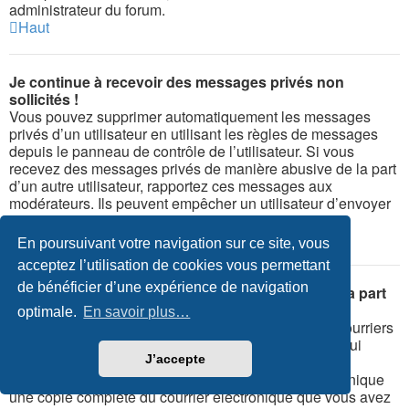
administrateur du forum.
Haut
Je continue à recevoir des messages privés non
sollicités !
Vous pouvez supprimer automatiquement les messages
privés d’un utilisateur en utilisant les règles de messages
depuis le panneau de contrôle de l’utilisateur. Si vous
recevez des messages privés de manière abusive de la part
d’un autre utilisateur, rapportez ces messages aux
modérateurs. Ils peuvent empêcher un utilisateur d’envoyer
des messages privés.
Haut
En poursuivant votre navigation sur ce site, vous
acceptez l’utilisation de cookies vous permettant
de bénéficier d’une expérience de navigation
J’ai reçu un courrier électronique indésirable de la part
de quelqu’un sur ce forum !
optimale.
En savoir plus…
Nous en sommes navrés. Le formulaire d’envoi de courriers
électroniques de ce forum possède des protections qui
essaient de repérer les utilisateurs envoyant de tels
J’accepte
messages. Vous devriez envoyer par courrier électronique
une copie complète du courrier électronique que vous avez