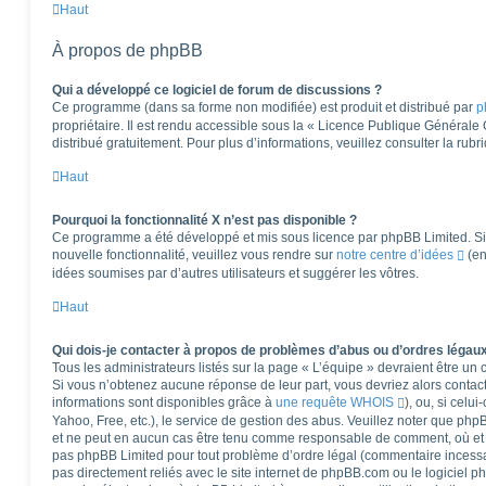
Haut
À propos de phpBB
Qui a développé ce logiciel de forum de discussions ?
Ce programme (dans sa forme non modifiée) est produit et distribué par
p
propriétaire. Il est rendu accessible sous la « Licence Publique Générale
distribué gratuitement. Pour plus d’informations, veuillez consulter la rub
Haut
Pourquoi la fonctionnalité X n’est pas disponible ?
Ce programme a été développé et mis sous licence par phpBB Limited. Si 
nouvelle fonctionnalité, veuillez vous rendre sur
notre centre d’idées
(en
idées soumises par d’autres utilisateurs et suggérer les vôtres.
Haut
Qui dois-je contacter à propos de problèmes d’abus ou d’ordres légaux
Tous les administrateurs listés sur la page « L’équipe » devraient être u
Si vous n’obtenez aucune réponse de leur part, vous devriez alors contact
informations sont disponibles grâce à
une requête WHOIS
), ou, si celu
Yahoo, Free, etc.), le service de gestion des abus. Veuillez noter que ph
et ne peut en aucun cas être tenu comme responsable de comment, où et pa
pas phpBB Limited pour tout problème d’ordre légal (commentaire incessant,
pas directement reliés avec le site internet de phpBB.com ou le logiciel