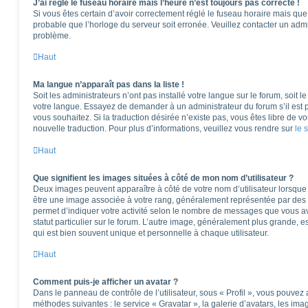
J’ai réglé le fuseau horaire mais l’heure n’est toujours pas correcte !
Si vous êtes certain d’avoir correctement réglé le fuseau horaire mais que l
probable que l’horloge du serveur soit erronée. Veuillez contacter un adm
problème.
Haut
Ma langue n’apparaît pas dans la liste !
Soit les administrateurs n’ont pas installé votre langue sur le forum, soit l
votre langue. Essayez de demander à un administrateur du forum s’il est po
vous souhaitez. Si la traduction désirée n’existe pas, vous êtes libre de 
nouvelle traduction. Pour plus d’informations, veuillez vous rendre sur
le 
Haut
Que signifient les images situées à côté de mon nom d’utilisateur ?
Deux images peuvent apparaître à côté de votre nom d’utilisateur lorsque 
être une image associée à votre rang, généralement représentée par des é
permet d’indiquer votre activité selon le nombre de messages que vous av
statut particulier sur le forum. L’autre image, généralement plus grande,
qui est bien souvent unique et personnelle à chaque utilisateur.
Haut
Comment puis-je afficher un avatar ?
Dans le panneau de contrôle de l’utilisateur, sous « Profil », vous pouvez 
méthodes suivantes : le service « Gravatar », la galerie d’avatars, les ima