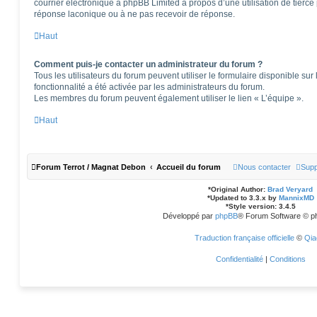
courrier électronique à phpBB Limited à propos d’une utilisation de tierce 
réponse laconique ou à ne pas recevoir de réponse.
Haut
Comment puis-je contacter un administrateur du forum ?
Tous les utilisateurs du forum peuvent utiliser le formulaire disponible sur 
fonctionnalité a été activée par les administrateurs du forum.
Les membres du forum peuvent également utiliser le lien « L’équipe ».
Haut
Forum Terrot / Magnat Debon
Accueil du forum
Nous contacter
Supp
*
Original Author:
Brad Veryard
*
Updated to 3.3.x by
MannixMD
*
Style version: 3.4.5
Développé par
phpBB
® Forum Software © p
Traduction française officielle
©
Qia
Confidentialité
|
Conditions