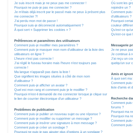
Je suis inscrit mais je ne peux pas me connecter !
Où sont les gro
Pourquoi ne puis-je pas me connecter ?
rejoindre un ?
Je m’étais déjà inscrit par le passé mais ne peux à présent plus
Comment puis-j
me connecter ?!
d’utilisateurs ?
J’ai perdu mon mot de passe !
Pourquoi certa
Pourquoi suis-je déconnecté automatiquement ?
couleur différe
À quoi sert « Supprimer les cookies » ?
Qu’est-ce qu’un
Qu’est-ce que l
Préférences et paramètres des utilisateurs
Comment puis-je modifier mes paramètres ?
Messagerie pr
Comment puis-je masquer mon nom d’utilisateur de la liste des
Je ne peux pas
utilisateurs en ligne ?
Je continue à r
L’heure n’est pas correcte !
J’ai reçu un co
J’ai réglé le fuseau horaire mais l’heure n’est toujours pas
quelqu’un sur c
correcte !
Ma langue n’apparaît pas dans la liste !
Amis et ignor
Que signifient les images situées à côté de mon nom
À quoi sert ma 
d’utilisateur ?
Comment puis-j
Comment puis-je afficher un avatar ?
liste d’amis et 
Quel est mon rang et comment puis-je le modifier ?
Pourquoi m’est-il demandé de me connecter lorsque je clique sur
Recherche da
le lien de courrier électronique d’un utilisateur ?
Comment puis-j
forums ?
Problèmes de publication
Pourquoi ma re
Comment puis-je publier un nouveau sujet ou une réponse ?
Pourquoi ma re
Comment puis-je modifier ou supprimer un message ?
Comment puis-
Comment puis-je insérer une signature à mon message ?
Comment puis-j
Comment puis-je créer un sondage ?
Pourquoi ne puis-je pas ajouter plus d’options à un sondage ?