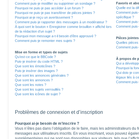
Favoris et a
Comment puis-je modifier ou supprimer un sondage ?
Quelle est la d
Pourquoi ne puis-je pas accéder à un forum ?
Comment puis-j
Pourquoi ne puis-je pas transférer de pièces jointes ?
spécifique ?
Pourquoi ai-je reçu un avertissement ?
Comment puis-j
Comment puis-je rapporter des messages à un modérateur ?
Comment puis-j
À quoi sert le bouton « Enregistrer comme brouillon » affiché lors
de la rédaction d’un sujet ?
Pourquoi mon message a-t-il besoin d’être approuvé ?
Pièces jointes
Comment puis-je remonter mes sujets ?
Quelles pièces 
Comment puis-j
Mise en forme et types de sujets
Qu’est-ce que le BBCode ?
À propos de
Puis-je insérer du code HTML ?
Qui a développé
Que sont les émoticônes ?
Pourquoi la fon
Puis-je insérer des images ?
Qui dois-je co
Que sont les annonces générales ?
légaux liés à c
Que sont les annonces ?
Comment puis-j
Que sont les notes ?
Que sont les sujets verrouillés ?
Que sont les icônes de sujet ?
Problèmes de connexion et d’inscription
Pourquoi ai-je besoin de m’inscrire ?
Vous n’êtes pas dans l’obligation de le faire, mais les administrateurs du 
messages aux utilisateurs inscrits. En vous inscrivant, vous pouvez égale
supplémentaires qui ne sont pas disponibles aux visiteurs, tels que l’affich