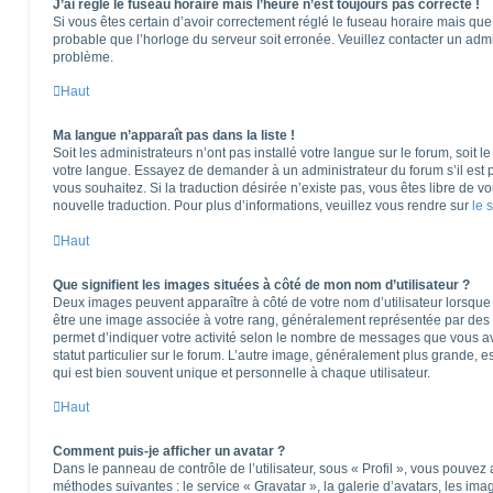
J’ai réglé le fuseau horaire mais l’heure n’est toujours pas correcte !
Si vous êtes certain d’avoir correctement réglé le fuseau horaire mais que l
probable que l’horloge du serveur soit erronée. Veuillez contacter un adm
problème.
Haut
Ma langue n’apparaît pas dans la liste !
Soit les administrateurs n’ont pas installé votre langue sur le forum, soit l
votre langue. Essayez de demander à un administrateur du forum s’il est po
vous souhaitez. Si la traduction désirée n’existe pas, vous êtes libre de 
nouvelle traduction. Pour plus d’informations, veuillez vous rendre sur
le 
Haut
Que signifient les images situées à côté de mon nom d’utilisateur ?
Deux images peuvent apparaître à côté de votre nom d’utilisateur lorsque 
être une image associée à votre rang, généralement représentée par des é
permet d’indiquer votre activité selon le nombre de messages que vous av
statut particulier sur le forum. L’autre image, généralement plus grande,
qui est bien souvent unique et personnelle à chaque utilisateur.
Haut
Comment puis-je afficher un avatar ?
Dans le panneau de contrôle de l’utilisateur, sous « Profil », vous pouvez 
méthodes suivantes : le service « Gravatar », la galerie d’avatars, les ima