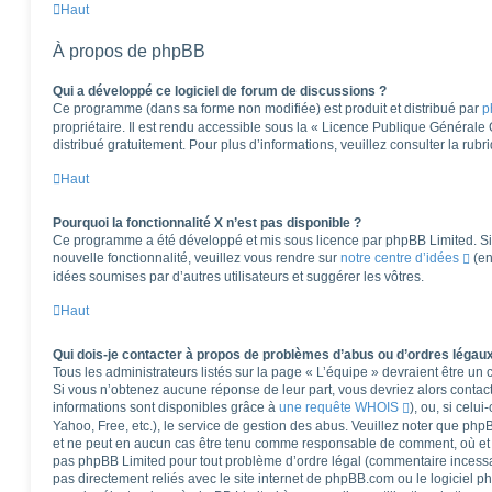
Haut
À propos de phpBB
Qui a développé ce logiciel de forum de discussions ?
Ce programme (dans sa forme non modifiée) est produit et distribué par
p
propriétaire. Il est rendu accessible sous la « Licence Publique Générale
distribué gratuitement. Pour plus d’informations, veuillez consulter la rub
Haut
Pourquoi la fonctionnalité X n’est pas disponible ?
Ce programme a été développé et mis sous licence par phpBB Limited. Si 
nouvelle fonctionnalité, veuillez vous rendre sur
notre centre d’idées
(en
idées soumises par d’autres utilisateurs et suggérer les vôtres.
Haut
Qui dois-je contacter à propos de problèmes d’abus ou d’ordres légaux
Tous les administrateurs listés sur la page « L’équipe » devraient être u
Si vous n’obtenez aucune réponse de leur part, vous devriez alors contact
informations sont disponibles grâce à
une requête WHOIS
), ou, si celu
Yahoo, Free, etc.), le service de gestion des abus. Veuillez noter que ph
et ne peut en aucun cas être tenu comme responsable de comment, où et pa
pas phpBB Limited pour tout problème d’ordre légal (commentaire incessant,
pas directement reliés avec le site internet de phpBB.com ou le logiciel