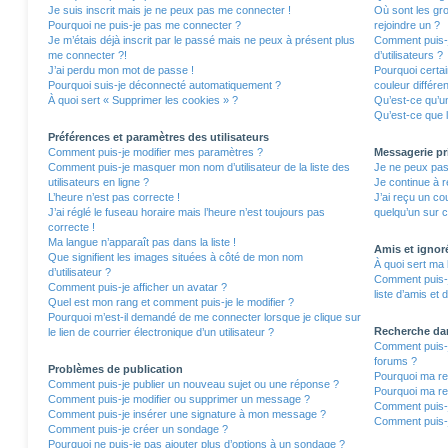
Je suis inscrit mais je ne peux pas me connecter !
Où sont les gro
Pourquoi ne puis-je pas me connecter ?
rejoindre un ?
Je m’étais déjà inscrit par le passé mais ne peux à présent plus
Comment puis-j
me connecter ?!
d’utilisateurs ?
J’ai perdu mon mot de passe !
Pourquoi certa
Pourquoi suis-je déconnecté automatiquement ?
couleur différe
À quoi sert « Supprimer les cookies » ?
Qu’est-ce qu’un
Qu’est-ce que l
Préférences et paramètres des utilisateurs
Comment puis-je modifier mes paramètres ?
Messagerie pr
Comment puis-je masquer mon nom d’utilisateur de la liste des
Je ne peux pas
utilisateurs en ligne ?
Je continue à r
L’heure n’est pas correcte !
J’ai reçu un co
J’ai réglé le fuseau horaire mais l’heure n’est toujours pas
quelqu’un sur c
correcte !
Ma langue n’apparaît pas dans la liste !
Amis et ignor
Que signifient les images situées à côté de mon nom
À quoi sert ma 
d’utilisateur ?
Comment puis-j
Comment puis-je afficher un avatar ?
liste d’amis et 
Quel est mon rang et comment puis-je le modifier ?
Pourquoi m’est-il demandé de me connecter lorsque je clique sur
Recherche da
le lien de courrier électronique d’un utilisateur ?
Comment puis-j
forums ?
Problèmes de publication
Pourquoi ma re
Comment puis-je publier un nouveau sujet ou une réponse ?
Pourquoi ma re
Comment puis-je modifier ou supprimer un message ?
Comment puis-
Comment puis-je insérer une signature à mon message ?
Comment puis-j
Comment puis-je créer un sondage ?
Pourquoi ne puis-je pas ajouter plus d’options à un sondage ?