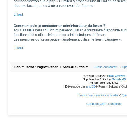
courrier électronique à phpBB Limited à propos d’une utilisation de tierce 
réponse laconique ou à ne pas recevoir de réponse.
Haut
Comment puis-je contacter un administrateur du forum ?
Tous les utilisateurs du forum peuvent utiliser le formulaire disponible sur 
fonctionnalité a été activée par les administrateurs du forum.
Les membres du forum peuvent également utiliser le lien « L’équipe ».
Haut
Forum Terrot / Magnat Debon
Accueil du forum
Nous contacter
Supp
*
Original Author:
Brad Veryard
*
Updated to 3.3.x by
MannixMD
*
Style version: 3.4.5
Développé par
phpBB
® Forum Software © p
Traduction française officielle
©
Qia
Confidentialité
|
Conditions