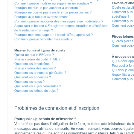
Favoris et a
Comment puis-je modifier ou supprimer un sondage ?
Quelle est la d
Pourquoi ne puis-je pas accéder à un forum ?
Comment puis-j
Pourquoi ne puis-je pas transférer de pièces jointes ?
spécifique ?
Pourquoi ai-je reçu un avertissement ?
Comment puis-j
Comment puis-je rapporter des messages à un modérateur ?
Comment puis-j
À quoi sert le bouton « Enregistrer comme brouillon » affiché lors
de la rédaction d’un sujet ?
Pourquoi mon message a-t-il besoin d’être approuvé ?
Pièces jointes
Comment puis-je remonter mes sujets ?
Quelles pièces 
Comment puis-j
Mise en forme et types de sujets
Qu’est-ce que le BBCode ?
À propos de
Puis-je insérer du code HTML ?
Qui a développé
Que sont les émoticônes ?
Pourquoi la fon
Puis-je insérer des images ?
Qui dois-je co
Que sont les annonces générales ?
légaux liés à c
Que sont les annonces ?
Comment puis-j
Que sont les notes ?
Que sont les sujets verrouillés ?
Que sont les icônes de sujet ?
Problèmes de connexion et d’inscription
Pourquoi ai-je besoin de m’inscrire ?
Vous n’êtes pas dans l’obligation de le faire, mais les administrateurs du 
messages aux utilisateurs inscrits. En vous inscrivant, vous pouvez égale
supplémentaires qui ne sont pas disponibles aux visiteurs, tels que l’affich