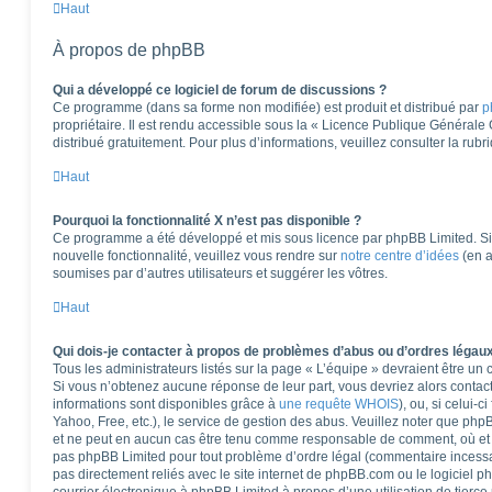
Haut
À propos de phpBB
Qui a développé ce logiciel de forum de discussions ?
Ce programme (dans sa forme non modifiée) est produit et distribué par
p
propriétaire. Il est rendu accessible sous la « Licence Publique Générale
distribué gratuitement. Pour plus d’informations, veuillez consulter la rub
Haut
Pourquoi la fonctionnalité X n’est pas disponible ?
Ce programme a été développé et mis sous licence par phpBB Limited. Si 
nouvelle fonctionnalité, veuillez vous rendre sur
notre centre d’idées
(en a
soumises par d’autres utilisateurs et suggérer les vôtres.
Haut
Qui dois-je contacter à propos de problèmes d’abus ou d’ordres légaux
Tous les administrateurs listés sur la page « L’équipe » devraient être u
Si vous n’obtenez aucune réponse de leur part, vous devriez alors contact
informations sont disponibles grâce à
une requête WHOIS
), ou, si celui-
Yahoo, Free, etc.), le service de gestion des abus. Veuillez noter que ph
et ne peut en aucun cas être tenu comme responsable de comment, où et pa
pas phpBB Limited pour tout problème d’ordre légal (commentaire incessant,
pas directement reliés avec le site internet de phpBB.com ou le logiciel