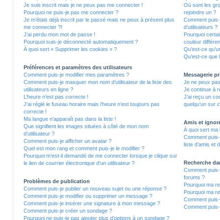
Je suis inscrit mais je ne peux pas me connecter !
Où sont les gro
Pourquoi ne puis-je pas me connecter ?
rejoindre un ?
Je m’étais déjà inscrit par le passé mais ne peux à présent plus
Comment puis-j
me connecter ?!
d’utilisateurs ?
J’ai perdu mon mot de passe !
Pourquoi certa
Pourquoi suis-je déconnecté automatiquement ?
couleur différe
À quoi sert « Supprimer les cookies » ?
Qu’est-ce qu’un
Qu’est-ce que l
Préférences et paramètres des utilisateurs
Comment puis-je modifier mes paramètres ?
Messagerie pr
Comment puis-je masquer mon nom d’utilisateur de la liste des
Je ne peux pas
utilisateurs en ligne ?
Je continue à r
L’heure n’est pas correcte !
J’ai reçu un co
J’ai réglé le fuseau horaire mais l’heure n’est toujours pas
quelqu’un sur c
correcte !
Ma langue n’apparaît pas dans la liste !
Amis et ignor
Que signifient les images situées à côté de mon nom
À quoi sert ma 
d’utilisateur ?
Comment puis-j
Comment puis-je afficher un avatar ?
liste d’amis et 
Quel est mon rang et comment puis-je le modifier ?
Pourquoi m’est-il demandé de me connecter lorsque je clique sur
Recherche da
le lien de courrier électronique d’un utilisateur ?
Comment puis-j
forums ?
Problèmes de publication
Pourquoi ma re
Comment puis-je publier un nouveau sujet ou une réponse ?
Pourquoi ma re
Comment puis-je modifier ou supprimer un message ?
Comment puis-
Comment puis-je insérer une signature à mon message ?
Comment puis-j
Comment puis-je créer un sondage ?
Pourquoi ne puis-je pas ajouter plus d’options à un sondage ?