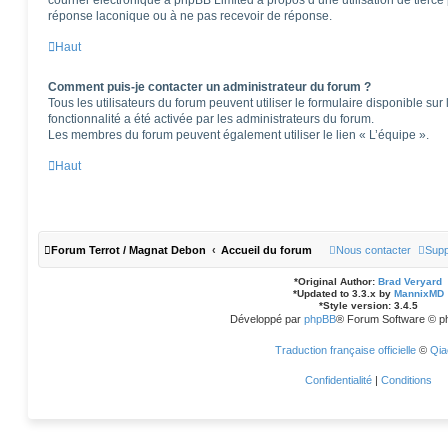
courrier électronique à phpBB Limited à propos d’une utilisation de tierce 
réponse laconique ou à ne pas recevoir de réponse.
Haut
Comment puis-je contacter un administrateur du forum ?
Tous les utilisateurs du forum peuvent utiliser le formulaire disponible sur 
fonctionnalité a été activée par les administrateurs du forum.
Les membres du forum peuvent également utiliser le lien « L’équipe ».
Haut
Forum Terrot / Magnat Debon
Accueil du forum
Nous contacter
Supp
*
Original Author:
Brad Veryard
*
Updated to 3.3.x by
MannixMD
*
Style version: 3.4.5
Développé par
phpBB
® Forum Software © p
Traduction française officielle
©
Qia
Confidentialité
|
Conditions