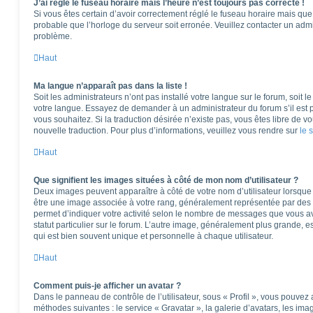
J’ai réglé le fuseau horaire mais l’heure n’est toujours pas correcte !
Si vous êtes certain d’avoir correctement réglé le fuseau horaire mais que l
probable que l’horloge du serveur soit erronée. Veuillez contacter un adm
problème.
Haut
Ma langue n’apparaît pas dans la liste !
Soit les administrateurs n’ont pas installé votre langue sur le forum, soit l
votre langue. Essayez de demander à un administrateur du forum s’il est po
vous souhaitez. Si la traduction désirée n’existe pas, vous êtes libre de 
nouvelle traduction. Pour plus d’informations, veuillez vous rendre sur
le 
Haut
Que signifient les images situées à côté de mon nom d’utilisateur ?
Deux images peuvent apparaître à côté de votre nom d’utilisateur lorsque 
être une image associée à votre rang, généralement représentée par des é
permet d’indiquer votre activité selon le nombre de messages que vous av
statut particulier sur le forum. L’autre image, généralement plus grande,
qui est bien souvent unique et personnelle à chaque utilisateur.
Haut
Comment puis-je afficher un avatar ?
Dans le panneau de contrôle de l’utilisateur, sous « Profil », vous pouvez 
méthodes suivantes : le service « Gravatar », la galerie d’avatars, les ima