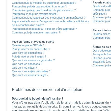
Favoris et a
Comment puis-je modifier ou supprimer un sondage ?
Quelle est la d
Pourquoi ne puis-je pas accéder à un forum ?
Comment puis-j
Pourquoi ne puis-je pas transférer de pièces jointes ?
spécifique ?
Pourquoi ai-je reçu un avertissement ?
Comment puis-j
Comment puis-je rapporter des messages à un modérateur ?
Comment puis-j
À quoi sert le bouton « Enregistrer comme brouillon » affiché lors
de la rédaction d’un sujet ?
Pourquoi mon message a-t-il besoin d’être approuvé ?
Pièces jointes
Comment puis-je remonter mes sujets ?
Quelles pièces 
Comment puis-j
Mise en forme et types de sujets
Qu’est-ce que le BBCode ?
À propos de
Puis-je insérer du code HTML ?
Qui a développé
Que sont les émoticônes ?
Pourquoi la fon
Puis-je insérer des images ?
Qui dois-je co
Que sont les annonces générales ?
légaux liés à c
Que sont les annonces ?
Comment puis-j
Que sont les notes ?
Que sont les sujets verrouillés ?
Que sont les icônes de sujet ?
Problèmes de connexion et d’inscription
Pourquoi ai-je besoin de m’inscrire ?
Vous n’êtes pas dans l’obligation de le faire, mais les administrateurs du 
messages aux utilisateurs inscrits. En vous inscrivant, vous pouvez égale
supplémentaires qui ne sont pas disponibles aux visiteurs, tels que l’affich