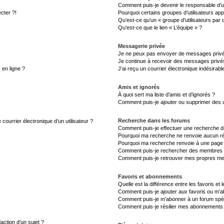
Comment puis-je devenir le responsable d’un
cter ?!
Pourquoi certains groupes d’utilisateurs ap
Qu’est-ce qu’un « groupe d’utilisateurs par 
Qu’est-ce que le lien « L’équipe » ?
Messagerie privée
Je ne peux pas envoyer de messages privé
Je continue à recevoir des messages privés 
 en ligne ?
J’ai reçu un courrier électronique indésirabl
Amis et ignorés
À quoi sert ma liste d’amis et d’ignorés ?
Comment puis-je ajouter ou supprimer des uti
Recherche dans les forums
courrier électronique d’un utilisateur ?
Comment puis-je effectuer une recherche d
Pourquoi ma recherche ne renvoie aucun ré
Pourquoi ma recherche renvoie à une page 
Comment puis-je rechercher des membres
Comment puis-je retrouver mes propres me
Favoris et abonnements
Quelle est la différence entre les favoris e
Comment puis-je ajouter aux favoris ou m’ab
Comment puis-je m’abonner à un forum spéc
Comment puis-je résilier mes abonnements
action d’un sujet ?