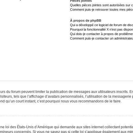
Pièces jointes
Quelles pièces jointes sont autorisées sur 
Comment puis-je retrouver toutes mes pièce
À propos de phpBB
Qui a développé ce logiciel de forum de dis
Pourquoi la fonctionnalité X n’est pas dispon
Qui dois-je contacter à propos de problèmes
Comment puis-je contacter un administrateu
teurs du forum peuvent limiter la publication de messages aux utilisateurs inscrits.
iteurs, tels que l’affichage d’avatars personnalisés, l’utilisation de la messagerie p
prend qu’un court instant, c’est pourquoi nous vous recommandons de le faire.
une loi des États-Unis d’Amérique qui demande aux sites internet collectant potent
mineurs concernés. Si vous ne savez pas si cette loi s’applique également aux min