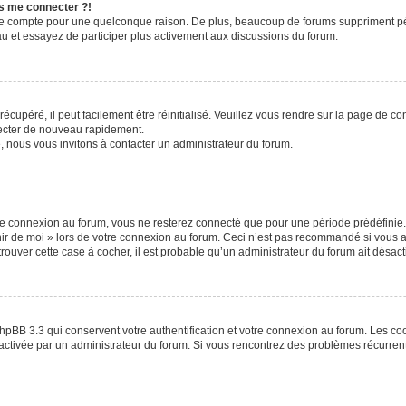
us me connecter ?!
re compte pour une quelconque raison. De plus, beaucoup de forums suppriment périod
eau et essayez de participer plus activement aux discussions du forum.
cupéré, il peut facilement être réinitialisé. Veuillez vous rendre sur la page de c
necter de nouveau rapidement.
, nous vous invitons à contacter un administrateur du forum.
e connexion au forum, vous ne resterez connecté que pour une période prédéfinie. 
enir de moi » lors de votre connexion au forum. Ceci n’est pas recommandé si vou
 trouver cette case à cocher, il est probable qu’un administrateur du forum ait désacti
hpBB 3.3 qui conservent votre authentification et votre connexion au forum. Les c
 été activée par un administrateur du forum. Si vous rencontrez des problèmes récur