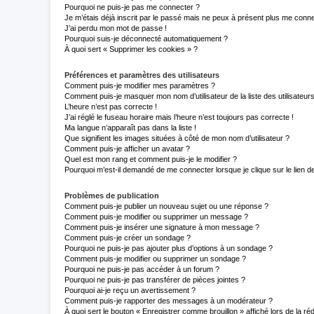
Pourquoi ne puis-je pas me connecter ?
Je m’étais déjà inscrit par le passé mais ne peux à présent plus me conne
J’ai perdu mon mot de passe !
Pourquoi suis-je déconnecté automatiquement ?
À quoi sert « Supprimer les cookies » ?
Préférences et paramètres des utilisateurs
Comment puis-je modifier mes paramètres ?
Comment puis-je masquer mon nom d’utilisateur de la liste des utilisateurs
L’heure n’est pas correcte !
J’ai réglé le fuseau horaire mais l’heure n’est toujours pas correcte !
Ma langue n’apparaît pas dans la liste !
Que signifient les images situées à côté de mon nom d’utilisateur ?
Comment puis-je afficher un avatar ?
Quel est mon rang et comment puis-je le modifier ?
Pourquoi m’est-il demandé de me connecter lorsque je clique sur le lien de 
Problèmes de publication
Comment puis-je publier un nouveau sujet ou une réponse ?
Comment puis-je modifier ou supprimer un message ?
Comment puis-je insérer une signature à mon message ?
Comment puis-je créer un sondage ?
Pourquoi ne puis-je pas ajouter plus d’options à un sondage ?
Comment puis-je modifier ou supprimer un sondage ?
Pourquoi ne puis-je pas accéder à un forum ?
Pourquoi ne puis-je pas transférer de pièces jointes ?
Pourquoi ai-je reçu un avertissement ?
Comment puis-je rapporter des messages à un modérateur ?
À quoi sert le bouton « Enregistrer comme brouillon » affiché lors de la réd