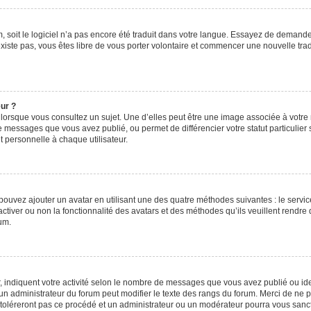
um, soit le logiciel n’a pas encore été traduit dans votre langue. Essayez de demande
’existe pas, vous êtes libre de vous porter volontaire et commencer une nouvelle tra
eur ?
 lorsque vous consultez un sujet. Une d’elles peut être une image associée à votre
e messages que vous avez publié, ou permet de différencier votre statut particulier
 personnelle à chaque utilisateur.
 pouvez ajouter un avatar en utilisant une des quatre méthodes suivantes : le service
ctiver ou non la fonctionnalité des avatars et des méthodes qu’ils veuillent rendre d
um.
, indiquent votre activité selon le nombre de messages que vous avez publié ou iden
l un administrateur du forum peut modifier le texte des rangs du forum. Merci de n
 toléreront pas ce procédé et un administrateur ou un modérateur pourra vous san