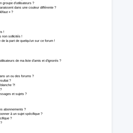
 groupe d’utilisateurs ?
paraissent dans une couleur différente ?
défaut » ?
s !
non sollicités !
e de la part de quelqu’un sur ce forum !
lisateurs de ma liste d’amis et d’ignorés ?
ans un ou des forums ?
sultat ?
blanche ?!
 ?
ssages et sujets ?
t les abonnements ?
onner à un sujet spécifique ?
ifique ?
 ?