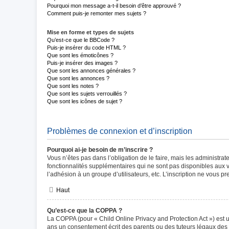
Pourquoi mon message a-t-il besoin d’être approuvé ?
Comment puis-je remonter mes sujets ?
Mise en forme et types de sujets
Qu’est-ce que le BBCode ?
Puis-je insérer du code HTML ?
Que sont les émoticônes ?
Puis-je insérer des images ?
Que sont les annonces générales ?
Que sont les annonces ?
Que sont les notes ?
Que sont les sujets verrouillés ?
Que sont les icônes de sujet ?
Problèmes de connexion et d’inscription
Pourquoi ai-je besoin de m’inscrire ?
Vous n’êtes pas dans l’obligation de le faire, mais les administra
fonctionnalités supplémentaires qui ne sont pas disponibles aux vis
l’adhésion à un groupe d’utilisateurs, etc. L’inscription ne vous 
Haut
Qu’est-ce que la COPPA ?
La COPPA (pour « Child Online Privacy and Protection Act ») est 
ans un consentement écrit des parents ou des tuteurs légaux des 