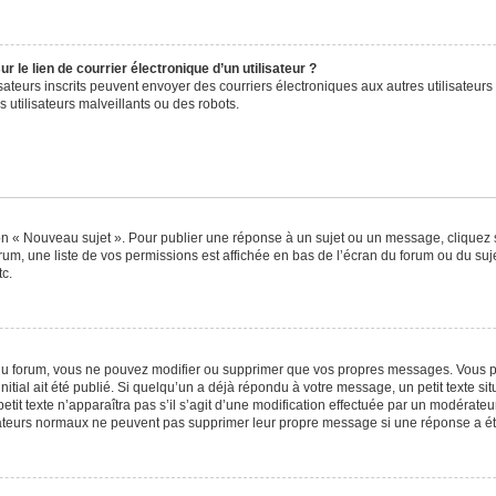
 le lien de courrier électronique d’un utilisateur ?
tilisateurs inscrits peuvent envoyer des courriers électroniques aux autres utilisat
 utilisateurs malveillants ou des robots.
on « Nouveau sujet ». Pour publier une réponse à un sujet ou un message, cliquez 
rum, une liste de vos permissions est affichée en bas de l’écran du forum ou du s
tc.
u forum, vous ne pouvez modifier ou supprimer que vos propres messages. Vous p
itial ait été publié. Si quelqu’un a déjà répondu à votre message, un petit texte 
petit texte n’apparaîtra pas s’il s’agit d’une modification effectuée par un modérate
lisateurs normaux ne peuvent pas supprimer leur propre message si une réponse a ét