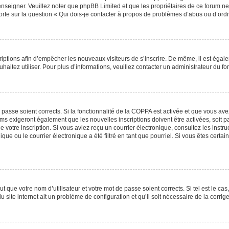
renseigner. Veuillez noter que phpBB Limited et que les propriétaires de ce forum 
orte sur la question « Qui dois-je contacter à propos de problèmes d’abus ou d’ordr
scriptions afin d’empêcher les nouveaux visiteurs de s’inscrire. De même, il est éga
ouhaitez utiliser. Pour plus d’informations, veuillez contacter un administrateur du fo
e passe soient corrects. Si la fonctionnalité de la COPPA est activée et que vous av
ums exigeront également que les nouvelles inscriptions doivent être activées, soit 
 de votre inscription. Si vous aviez reçu un courrier électronique, consultez les inst
e ou le courrier électronique a été filtré en tant que pourriel. Si vous êtes certa
t que votre nom d’utilisateur et votre mot de passe soient corrects. Si tel est le ca
u site internet ait un problème de configuration et qu’il soit nécessaire de la corrige