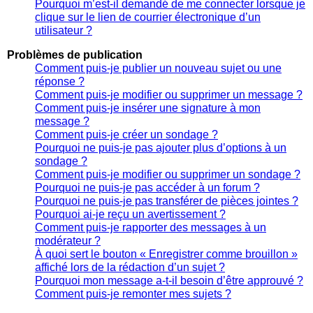
Pourquoi m’est-il demandé de me connecter lorsque je
clique sur le lien de courrier électronique d’un
utilisateur ?
Problèmes de publication
Comment puis-je publier un nouveau sujet ou une
réponse ?
Comment puis-je modifier ou supprimer un message ?
Comment puis-je insérer une signature à mon
message ?
Comment puis-je créer un sondage ?
Pourquoi ne puis-je pas ajouter plus d’options à un
sondage ?
Comment puis-je modifier ou supprimer un sondage ?
Pourquoi ne puis-je pas accéder à un forum ?
Pourquoi ne puis-je pas transférer de pièces jointes ?
Pourquoi ai-je reçu un avertissement ?
Comment puis-je rapporter des messages à un
modérateur ?
À quoi sert le bouton « Enregistrer comme brouillon »
affiché lors de la rédaction d’un sujet ?
Pourquoi mon message a-t-il besoin d’être approuvé ?
Comment puis-je remonter mes sujets ?