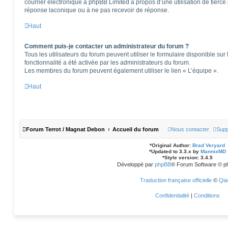
courrier électronique à phpBB Limited à propos d’une utilisation de tierce 
réponse laconique ou à ne pas recevoir de réponse.
Haut
Comment puis-je contacter un administrateur du forum ?
Tous les utilisateurs du forum peuvent utiliser le formulaire disponible sur 
fonctionnalité a été activée par les administrateurs du forum.
Les membres du forum peuvent également utiliser le lien « L’équipe ».
Haut
Forum Terrot / Magnat Debon
Accueil du forum
Nous contacter
Supp
*
Original Author:
Brad Veryard
*
Updated to 3.3.x by
MannixMD
*
Style version: 3.4.5
Développé par
phpBB
® Forum Software © p
Traduction française officielle
©
Qia
Confidentialité
|
Conditions