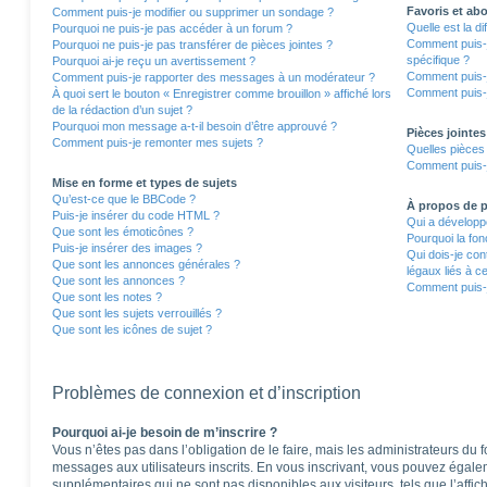
Favoris et a
Comment puis-je modifier ou supprimer un sondage ?
Quelle est la d
Pourquoi ne puis-je pas accéder à un forum ?
Comment puis-j
Pourquoi ne puis-je pas transférer de pièces jointes ?
spécifique ?
Pourquoi ai-je reçu un avertissement ?
Comment puis-j
Comment puis-je rapporter des messages à un modérateur ?
Comment puis-j
À quoi sert le bouton « Enregistrer comme brouillon » affiché lors
de la rédaction d’un sujet ?
Pourquoi mon message a-t-il besoin d’être approuvé ?
Pièces jointes
Comment puis-je remonter mes sujets ?
Quelles pièces 
Comment puis-j
Mise en forme et types de sujets
Qu’est-ce que le BBCode ?
À propos de
Puis-je insérer du code HTML ?
Qui a développé
Que sont les émoticônes ?
Pourquoi la fon
Puis-je insérer des images ?
Qui dois-je co
Que sont les annonces générales ?
légaux liés à c
Que sont les annonces ?
Comment puis-j
Que sont les notes ?
Que sont les sujets verrouillés ?
Que sont les icônes de sujet ?
Problèmes de connexion et d’inscription
Pourquoi ai-je besoin de m’inscrire ?
Vous n’êtes pas dans l’obligation de le faire, mais les administrateurs du 
messages aux utilisateurs inscrits. En vous inscrivant, vous pouvez égale
supplémentaires qui ne sont pas disponibles aux visiteurs, tels que l’affich