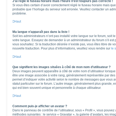
J’ai réglé le fuseau horaire mais l’heure n’est toujours pas correcte !
Si vous êtes certain d’avoir correctement réglé le fuseau horaire mais que l
probable que l’horloge du serveur soit erronée. Veuillez contacter un adm
problème.
Haut
Ma langue n’apparaît pas dans la liste !
Soit les administrateurs n’ont pas installé votre langue sur le forum, soit l
votre langue. Essayez de demander à un administrateur du forum s’il est po
vous souhaitez. Si la traduction désirée n’existe pas, vous êtes libre de 
nouvelle traduction. Pour plus d’informations, veuillez vous rendre sur
le 
Haut
Que signifient les images situées à côté de mon nom d’utilisateur ?
Deux images peuvent apparaître à côté de votre nom d’utilisateur lorsque 
être une image associée à votre rang, généralement représentée par des é
permet d’indiquer votre activité selon le nombre de messages que vous av
statut particulier sur le forum. L’autre image, généralement plus grande,
qui est bien souvent unique et personnelle à chaque utilisateur.
Haut
Comment puis-je afficher un avatar ?
Dans le panneau de contrôle de l’utilisateur, sous « Profil », vous pouvez 
méthodes suivantes : le service « Gravatar », la galerie d’avatars, les ima