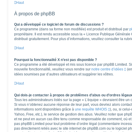
Haut
À propos de phpBB
Qui a développé ce logiciel de forum de discussions ?
Ce programme (dans sa forme non modifiée) est produit et distribué par
p
propriétaire. Il est rendu accessible sous la « Licence Publique Générale
distribué gratuitement. Pour plus d’informations, veuillez consulter la rub
Haut
Pourquoi la fonctionnalité X n’est pas disponible ?
Ce programme a été développé et mis sous licence par phpBB Limited. Si 
nouvelle fonctionnalité, veuillez vous rendre sur
notre centre d’idées
(en
idées soumises par d’autres utilisateurs et suggérer les vôtres.
Haut
Qui dois-je contacter à propos de problèmes d’abus ou d’ordres légaux
Tous les administrateurs listés sur la page « L’équipe » devraient être u
Si vous n’obtenez aucune réponse de leur part, vous devriez alors contact
informations sont disponibles grâce à
une requête WHOIS
), ou, si celu
Yahoo, Free, etc.), le service de gestion des abus. Veuillez noter que ph
et ne peut en aucun cas être tenu comme responsable de comment, où et pa
pas phpBB Limited pour tout problème d’ordre légal (commentaire incessant,
pas directement reliés avec le site internet de phpBB.com ou le logiciel