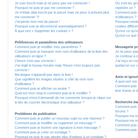
Je suis inscrit mais je ne peux pas me connecter !
Où sont les gro
Pourquoi ne puis-je pas me connecter ?
rejoindre un ?
Je m’étais déjà inscrit par le passé mais ne peux à présent plus
Comment puis-j
me connecter ?!
d’utilisateurs ?
J’ai perdu mon mot de passe !
Pourquoi certa
Pourquoi suis-je déconnecté automatiquement ?
couleur différe
À quoi sert « Supprimer les cookies » ?
Qu’est-ce qu’un
Qu’est-ce que l
Préférences et paramètres des utilisateurs
Comment puis-je modifier mes paramètres ?
Messagerie pr
Comment puis-je masquer mon nom d’utilisateur de la liste des
Je ne peux pas
utilisateurs en ligne ?
Je continue à r
L’heure n’est pas correcte !
J’ai reçu un co
J’ai réglé le fuseau horaire mais l’heure n’est toujours pas
quelqu’un sur c
correcte !
Ma langue n’apparaît pas dans la liste !
Amis et ignor
Que signifient les images situées à côté de mon nom
À quoi sert ma 
d’utilisateur ?
Comment puis-j
Comment puis-je afficher un avatar ?
liste d’amis et 
Quel est mon rang et comment puis-je le modifier ?
Pourquoi m’est-il demandé de me connecter lorsque je clique sur
Recherche da
le lien de courrier électronique d’un utilisateur ?
Comment puis-j
forums ?
Problèmes de publication
Pourquoi ma re
Comment puis-je publier un nouveau sujet ou une réponse ?
Pourquoi ma re
Comment puis-je modifier ou supprimer un message ?
Comment puis-
Comment puis-je insérer une signature à mon message ?
Comment puis-j
Comment puis-je créer un sondage ?
Pourquoi ne puis-je pas ajouter plus d’options à un sondage ?