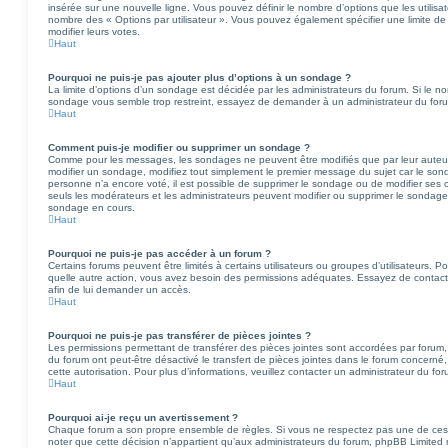
insérée sur une nouvelle ligne. Vous pouvez définir le nombre d’options que les utilisat
nombre des « Options par utilisateur ». Vous pouvez également spécifier une limite de t
modifier leurs votes.
Haut
Pourquoi ne puis-je pas ajouter plus d’options à un sondage ?
La limite d’options d’un sondage est décidée par les administrateurs du forum. Si le 
sondage vous semble trop restreint, essayez de demander à un administrateur du forum 
Haut
Comment puis-je modifier ou supprimer un sondage ?
Comme pour les messages, les sondages ne peuvent être modifiés que par leur auteur,
modifier un sondage, modifiez tout simplement le premier message du sujet car le sond
personne n’a encore voté, il est possible de supprimer le sondage ou de modifier ses 
seuls les modérateurs et les administrateurs peuvent modifier ou supprimer le sondag
sondage en cours.
Haut
Pourquoi ne puis-je pas accéder à un forum ?
Certains forums peuvent être limités à certains utilisateurs ou groupes d’utilisateurs. Pou
quelle autre action, vous avez besoin des permissions adéquates. Essayez de contac
afin de lui demander un accès.
Haut
Pourquoi ne puis-je pas transférer de pièces jointes ?
Les permissions permettant de transférer des pièces jointes sont accordées par forum, 
du forum ont peut-être désactivé le transfert de pièces jointes dans le forum concerné,
cette autorisation. Pour plus d’informations, veuillez contacter un administrateur du for
Haut
Pourquoi ai-je reçu un avertissement ?
Chaque forum a son propre ensemble de règles. Si vous ne respectez pas une de ces r
noter que cette décision n’appartient qu’aux administrateurs du forum, phpBB Limite