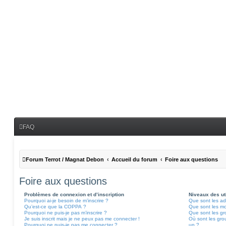
FAQ
Forum Terrot / Magnat Debon
Accueil du forum
Foire aux questions
Foire aux questions
Problèmes de connexion et d’inscription
Niveaux des uti
Pourquoi ai-je besoin de m’inscrire ?
Que sont les ad
Qu’est-ce que la COPPA ?
Que sont les m
Pourquoi ne puis-je pas m’inscrire ?
Que sont les gro
Je suis inscrit mais je ne peux pas me connecter !
Où sont les grou
Pourquoi ne puis-je pas me connecter ?
un ?