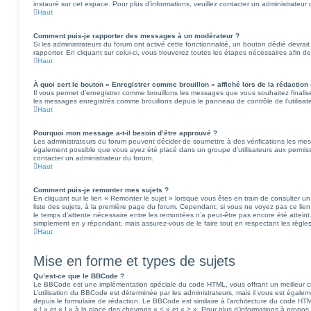
instauré sur cet espace. Pour plus d’informations, veuillez contacter un administrateur
Haut
Comment puis-je rapporter des messages à un modérateur ?
Si les administrateurs du forum ont activé cette fonctionnalité, un bouton dédié devra
rapporter. En cliquant sur celui-ci, vous trouverez toutes les étapes nécessaires afin d
Haut
À quoi sert le bouton « Enregistrer comme brouillon » affiché lors de la rédaction 
Il vous permet d’enregistrer comme brouillons les messages que vous souhaitez finalis
les messages enregistrés comme brouillons depuis le panneau de contrôle de l’utilisate
Haut
Pourquoi mon message a-t-il besoin d’être approuvé ?
Les administrateurs du forum peuvent décider de soumettre à des vérifications les mes
également possible que vous ayez été placé dans un groupe d’utilisateurs aux permissio
contacter un administrateur du forum.
Haut
Comment puis-je remonter mes sujets ?
En cliquant sur le lien « Remonter le sujet » lorsque vous êtes en train de consulter u
liste des sujets, à la première page du forum. Cependant, si vous ne voyez pas ce lien,
le temps d’attente nécessaire entre les remontées n’a peut-être pas encore été atteint.
simplement en y répondant, mais assurez-vous de le faire tout en respectant les règle
Haut
Mise en forme et types de sujets
Qu’est-ce que le BBCode ?
Le BBCode est une implémentation spéciale du code HTML, vous offrant un meilleur c
L’utilisation du BBCode est déterminée par les administrateurs, mais il vous est égal
depuis le formulaire de rédaction. Le BBCode est similaire à l’architecture du code HT
« [ » et « ] » à la place des chevrons « < » et « > ». Pour plus d’informations à propos