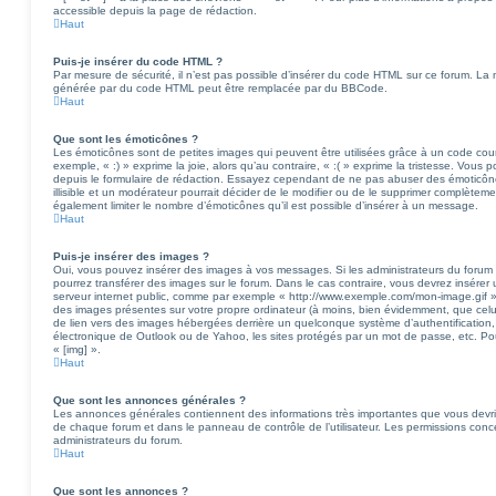
accessible depuis la page de rédaction.
Haut
Puis-je insérer du code HTML ?
Par mesure de sécurité, il n’est pas possible d’insérer du code HTML sur ce forum. La 
générée par du code HTML peut être remplacée par du BBCode.
Haut
Que sont les émoticônes ?
Les émoticônes sont de petites images qui peuvent être utilisées grâce à un code cour
exemple, « :) » exprime la joie, alors qu’au contraire, « :( » exprime la tristesse. Vous
depuis le formulaire de rédaction. Essayez cependant de ne pas abuser des émoticô
illisible et un modérateur pourrait décider de le modifier ou de le supprimer complète
également limiter le nombre d’émoticônes qu’il est possible d’insérer à un message.
Haut
Puis-je insérer des images ?
Oui, vous pouvez insérer des images à vos messages. Si les administrateurs du forum on
pourrez transférer des images sur le forum. Dans le cas contraire, vous devrez insérer
serveur internet public, comme par exemple « http://www.exemple.com/mon-image.gif ».
des images présentes sur votre propre ordinateur (à moins, bien évidemment, que celui-c
de lien vers des images hébergées derrière un quelconque système d’authentificatio
électronique de Outlook ou de Yahoo, les sites protégés par un mot de passe, etc. Pou
« [img] ».
Haut
Que sont les annonces générales ?
Les annonces générales contiennent des informations très importantes que vous devriez
de chaque forum et dans le panneau de contrôle de l’utilisateur. Les permissions conc
administrateurs du forum.
Haut
Que sont les annonces ?