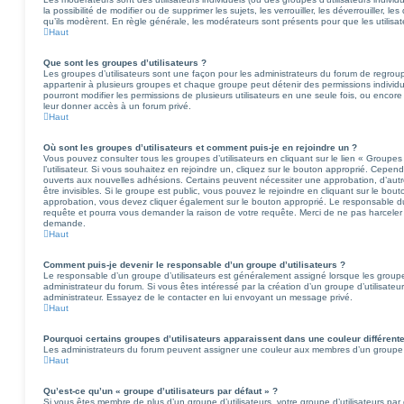
la possibilité de modifier ou de supprimer les sujets, les verrouiller, les déverrouiller, le
qu’ils modèrent. En règle générale, les modérateurs sont présents pour que les utilisat
Haut
Que sont les groupes d’utilisateurs ?
Les groupes d’utilisateurs sont une façon pour les administrateurs du forum de regroupe
appartenir à plusieurs groupes et chaque groupe peut détenir des permissions individuel
pourront modifier les permissions de plusieurs utilisateurs en une seule fois, ou encor
leur donner accès à un forum privé.
Haut
Où sont les groupes d’utilisateurs et comment puis-je en rejoindre un ?
Vous pouvez consulter tous les groupes d’utilisateurs en cliquant sur le lien « Groupes
l’utilisateur. Si vous souhaitez en rejoindre un, cliquez sur le bouton approprié. Cepen
ouverts aux nouvelles adhésions. Certains peuvent nécessiter une approbation, d’aut
être invisibles. Si le groupe est public, vous pouvez le rejoindre en cliquant sur le bou
approbation, vous devez cliquer également sur le bouton approprié. Le responsable du 
requête et pourra vous demander la raison de votre requête. Merci de ne pas harceler 
demande.
Haut
Comment puis-je devenir le responsable d’un groupe d’utilisateurs ?
Le responsable d’un groupe d’utilisateurs est généralement assigné lorsque les groupes
administrateur du forum. Si vous êtes intéressé par la création d’un groupe d’utilisateur
administrateur. Essayez de le contacter en lui envoyant un message privé.
Haut
Pourquoi certains groupes d’utilisateurs apparaissent dans une couleur différent
Les administrateurs du forum peuvent assigner une couleur aux membres d’un groupe d’util
Haut
Qu’est-ce qu’un « groupe d’utilisateurs par défaut » ?
Si vous êtes membre de plus d’un groupe d’utilisateurs, votre groupe d’utilisateurs par d