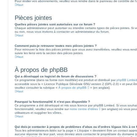
Pour résilier vos abonnements, veuillez vous rendre dans le panneau de contrôle de l’ut
Haut
Pièces jointes
Quelles pièces jointes sont autorisées sur ce forum ?
Chaque administrateur peut autoriser ou interdire certains types de pièces jointes. Si v
ou non, nous vous invitons à contacter un administrateur du forum.
Haut
Comment puis-je retrouver toutes mes pièces jointes ?
Pour retrouver la liste des pièces jointes que vous avez transférées, veuillez vous rend
suivre les liens vers la section des pièces jointes.
Haut
À propos de phpBB
Qui a développé ce logiciel de forum de discussions ?
Ce programme (dans sa forme non modifiée) est produit et distribué par
phpBB Limite
accessible sous la « Licence Publique Générale GNU version 2 (GPL-2.0) » et peut être
veuillez consulter la rubrique «
À propos de phpBB
» (en anglais).
Haut
Pourquoi la fonctionnalité X n’est pas disponible ?
Ce programme a été développé et mis sous licence par phpBB Limited. Si vous souhaite
fonctionnalité, veuillez vous rendre sur
notre centre d’idées
(en anglais) où vous pour
utilisateurs et suggérer les vôtres.
Haut
Qui dois-je contacter à propos de problèmes d’abus ou d’ordres légaux liés à ce 
Tous les administrateurs listés sur la page « L’équipe » devraient être un contact app
aucune réponse de leur part, vous devriez alors contacter le propriétaire du domaine (