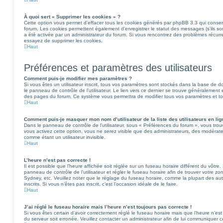
À quoi sert « Supprimer les cookies » ?
Cette option vous permet d’effacer tous les cookies générés par phpBB 3.3 qui conserv
forum. Les cookies permettent également d’enregistrer le statut des messages (s’ils son
a été activée par un administrateur du forum. Si vous rencontrez des problèmes récu
essayez de supprimer les cookies.
Haut
Préférences et paramètres des utilisateurs
Comment puis-je modifier mes paramètres ?
Si vous êtes un utilisateur inscrit, tous vos paramètres sont stockés dans la base de
le panneau de contrôle de l’utilisateur. Le lien vers ce dernier se trouve généralement e
des pages du forum. Ce système vous permettra de modifier tous vos paramètres et to
Haut
Comment puis-je masquer mon nom d’utilisateur de la liste des utilisateurs en lig
Dans le panneau de contrôle de l’utilisateur, sous « Préférences du forum », vous trou
vous activez cette option, vous ne serez visible que des administrateurs, des modérat
comme étant un utilisateur invisible.
Haut
L’heure n’est pas correcte !
Il est possible que l’heure affichée soit réglée sur un fuseau horaire différent du vôtre. 
panneau de contrôle de l’utilisateur et régler le fuseau horaire afin de trouver votre
Sydney, etc. Veuillez noter que le réglage du fuseau horaire, comme la plupart des autr
inscrits. Si vous n’êtes pas inscrit, c’est l’occasion idéale de le faire.
Haut
J’ai réglé le fuseau horaire mais l’heure n’est toujours pas correcte !
Si vous êtes certain d’avoir correctement réglé le fuseau horaire mais que l’heure n’est 
du serveur soit erronée. Veuillez contacter un administrateur afin de lui communiquer 