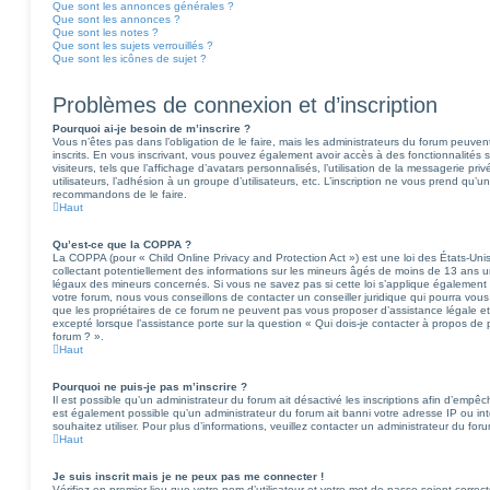
Que sont les annonces générales ?
Que sont les annonces ?
Que sont les notes ?
Que sont les sujets verrouillés ?
Que sont les icônes de sujet ?
Problèmes de connexion et d’inscription
Pourquoi ai-je besoin de m’inscrire ?
Vous n’êtes pas dans l’obligation de le faire, mais les administrateurs du forum peuvent
inscrits. En vous inscrivant, vous pouvez également avoir accès à des fonctionnalités
visiteurs, tels que l’affichage d’avatars personnalisés, l’utilisation de la messagerie pri
utilisateurs, l’adhésion à un groupe d’utilisateurs, etc. L’inscription ne vous prend qu’u
recommandons de le faire.
Haut
Qu’est-ce que la COPPA ?
La COPPA (pour « Child Online Privacy and Protection Act ») est une loi des États-Uni
collectant potentiellement des informations sur les mineurs âgés de moins de 13 ans 
légaux des mineurs concernés. Si vous ne savez pas si cette loi s’applique également
votre forum, nous vous conseillons de contacter un conseiller juridique qui pourra vou
que les propriétaires de ce forum ne peuvent pas vous proposer d’assistance légale et
excepté lorsque l’assistance porte sur la question « Qui dois-je contacter à propos de
forum ? ».
Haut
Pourquoi ne puis-je pas m’inscrire ?
Il est possible qu’un administrateur du forum ait désactivé les inscriptions afin d’empêc
est également possible qu’un administrateur du forum ait banni votre adresse IP ou inter
souhaitez utiliser. Pour plus d’informations, veuillez contacter un administrateur du for
Haut
Je suis inscrit mais je ne peux pas me connecter !
Vérifiez en premier lieu que votre nom d’utilisateur et votre mot de passe soient correct