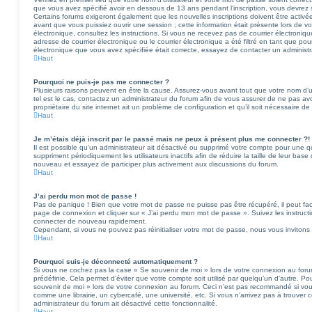
que vous avez spécifié avoir en dessous de 13 ans pendant l’inscription, vous devrez s
Certains forums exigeront également que les nouvelles inscriptions doivent être activé
avant que vous puissiez ouvrir une session ; cette information était présente lors de vot
électronique, consultez les instructions. Si vous ne recevez pas de courrier électron
adresse de courrier électronique ou le courrier électronique a été filtré en tant que pour
électronique que vous avez spécifiée était correcte, essayez de contacter un administ
Haut
Pourquoi ne puis-je pas me connecter ?
Plusieurs raisons peuvent en être la cause. Assurez-vous avant tout que votre nom d’uti
tel est le cas, contactez un administrateur du forum afin de vous assurer de ne pas avo
propriétaire du site internet ait un problème de configuration et qu’il soit nécessaire de l
Haut
Je m’étais déjà inscrit par le passé mais ne peux à présent plus me connecter ?!
Il est possible qu’un administrateur ait désactivé ou supprimé votre compte pour une
suppriment périodiquement les utilisateurs inactifs afin de réduire la taille de leur base
nouveau et essayez de participer plus activement aux discussions du forum.
Haut
J’ai perdu mon mot de passe !
Pas de panique ! Bien que votre mot de passe ne puisse pas être récupéré, il peut facile
page de connexion et cliquer sur « J’ai perdu mon mot de passe ». Suivez les instruct
connecter de nouveau rapidement.
Cependant, si vous ne pouvez pas réinitialiser votre mot de passe, nous vous invitons
Haut
Pourquoi suis-je déconnecté automatiquement ?
Si vous ne cochez pas la case « Se souvenir de moi » lors de votre connexion au for
prédéfinie. Cela permet d’éviter que votre compte soit utilisé par quelqu’un d’autre. Po
souvenir de moi » lors de votre connexion au forum. Ceci n’est pas recommandé si vo
comme une librairie, un cybercafé, une université, etc. Si vous n’arrivez pas à trouver c
administrateur du forum ait désactivé cette fonctionnalité.
Haut