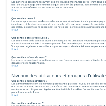
Les annonces contiennent souvent des informations importantes sur le forum dans le
haut de chaque page du forum dans lequel elles ont été publiées. Tout comme les an
annonces sont définies par les administrateurs du forum.
Haut
Que sont les notes ?
Les notes apparaissent en dessous des annonces et seulement sur la première page 
importantes et il est recommandé de les consulter dès que vous en avez la possibilit
générales, les permissions concernant les notes sont définies par les administrateurs 
Haut
Que sont les sujets verrouillés ?
Les sujets verrouillés sont des sujets dans lesquels les utilisateurs ne peuvent plus 
automatiquement expirés. Les sujets peuvent être verrouillés par un administrateur ou
Vous pouvez également verrouiller vos propres sujets, si cela a été autorisé par les adm
Haut
Que sont les icônes de sujet ?
Les icônes de sujet sont de petites images que l’auteur peut insérer afin d’illustrer le
désactiver cette fonctionnalité.
Haut
Niveaux des utilisateurs et groupes d’utilisat
Que sont les administrateurs ?
Les administrateurs sont les membres possédant le plus haut niveau de contrôle sur le 
opérations du forum, telles que les paramètres des permissions, le bannissement d’utili
modérateurs, etc. Ils peuvent également être habilités à modérer l’ensemble des forum
par le fondateur du forum.
Haut
Que sont les modérateurs ?
Les modérateurs sont des utilisateurs individuels (ou des groupes d’utilisateurs individue