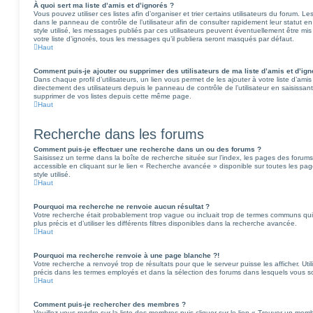
À quoi sert ma liste d’amis et d’ignorés ?
Vous pouvez utiliser ces listes afin d’organiser et trier certains utilisateurs du forum. L
dans le panneau de contrôle de l’utilisateur afin de consulter rapidement leur statut e
style utilisé, les messages publiés par ces utilisateurs peuvent éventuellement être mis 
votre liste d’ignorés, tous les messages qu’il publiera seront masqués par défaut.
Haut
Comment puis-je ajouter ou supprimer des utilisateurs de ma liste d’amis et d’ign
Dans chaque profil d’utilisateurs, un lien vous permet de les ajouter à votre liste d’a
directement des utilisateurs depuis le panneau de contrôle de l’utilisateur en saisissan
supprimer de vos listes depuis cette même page.
Haut
Recherche dans les forums
Comment puis-je effectuer une recherche dans un ou des forums ?
Saisissez un terme dans la boîte de recherche située sur l’index, les pages des forum
accessible en cliquant sur le lien « Recherche avancée » disponible sur toutes les p
style utilisé.
Haut
Pourquoi ma recherche ne renvoie aucun résultat ?
Votre recherche était probablement trop vague ou incluait trop de termes communs qu
plus précis et d’utiliser les différents filtres disponibles dans la recherche avancée.
Haut
Pourquoi ma recherche renvoie à une page blanche ?!
Votre recherche a renvoyé trop de résultats pour que le serveur puisse les afficher. Ut
précis dans les termes employés et dans la sélection des forums dans lesquels vous s
Haut
Comment puis-je rechercher des membres ?
Veuillez vous rendre sur la liste des membres puis cliquer sur le lien « Trouver un mem