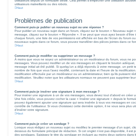
utilisateurs depuis un formulaire dédié. Cela permet d’empêcher une utilisation abusi
utilisateurs malveillants ou des robots.
Haut
Problèmes de publication
Comment puis-je publier un nouveau sujet ou une réponse ?
Pour publier un nouveau sujet dans un forum, cliquez sur le bouton « Nouveau sujet »
message, cliquez sur le bouton « Répondre ». Il se peut que vous ayez besoin d’être i
chaque forum, une liste de vos permissions est affichée en bas de l’écran du forum ou
nouveaux sujets dans ce forum, vous pouvez transférer des pièces jointes dans ce for
Haut
Comment puis-je modifier ou supprimer un message ?
À moins que vous ne soyez un administrateur ou un modérateur du forum, vous ne po
messages. Vous pouvez modifier un de vos messages en cliquant le bouton adéquat, p
message initial ait été publié. Si quelqu’un a déjà répondu à votre message, un petit 
nombre de fois que vous l’avez modifié, contenant la date et l’heure de la modification. 
modification effectuée par un modérateur ou un administrateur, bien qu’ils puissent réd
modification. Veuillez noter que les utilisateurs normaux ne peuvent pas supprimer le
Haut
Comment puis-je insérer une signature à mon message ?
Pour insérer une signature à un de vos messages, vous devez tout d’abord en créer une
Une fois créée, vous pouvez cocher la case « Insérer une signature » depuis le formulai
pouvez également ajouter une signature qui sera insérée à tous vos messages en co
contrôle de l’utilisateur. Si vous choisissez cette dernière option, il ne vous sera plus
d’insérer votre signature.
Haut
Comment puis-je créer un sondage ?
Lorsque vous rédigez un nouveau sujet ou modifiez le premier message d’un sujet, cliq
dessous du formulaire principal de rédaction. Si cet onglet n’est pas disponible, il es
des sondages. Saisissez le titre du sondage en incluant au moins deux options dans