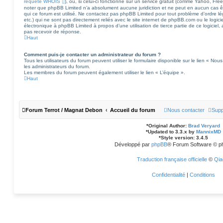
requête WHOIS
), ou, si celui-ci fonctionne sur un service gratuit (comme Yahoo, Free
noter que phpBB Limited n’a absolument aucune juridiction et ne peut en aucun cas
qui ce forum est utilisé. Ne contactez pas phpBB Limited pour tout problème d’ordre lég
etc.) qui ne sont pas directement reliés avec le site internet de phpBB.com ou le logi
électronique à phpBB Limited à propos d’une utilisation de tierce partie de ce logicie
pas recevoir de réponse.
Haut
Comment puis-je contacter un administrateur du forum ?
Tous les utilisateurs du forum peuvent utiliser le formulaire disponible sur le lien « Nous
les administrateurs du forum.
Les membres du forum peuvent également utiliser le lien « L’équipe ».
Haut
Forum Terrot / Magnat Debon
Accueil du forum
Nous contacter
Supp
*
Original Author:
Brad Veryard
*
Updated to 3.3.x by
MannixMD
*
Style version: 3.4.5
Développé par
phpBB
® Forum Software © p
Traduction française officielle
©
Qia
Confidentialité
|
Conditions