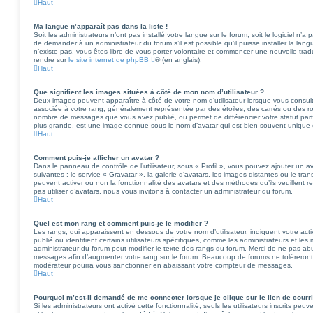
Haut
Ma langue n’apparaît pas dans la liste !
Soit les administrateurs n’ont pas installé votre langue sur le forum, soit le logiciel n
de demander à un administrateur du forum s’il est possible qu’il puisse installer la lan
n’existe pas, vous êtes libre de vous porter volontaire et commencer une nouvelle tradu
rendre sur
le site internet de phpBB
® (en anglais).
Haut
Que signifient les images situées à côté de mon nom d’utilisateur ?
Deux images peuvent apparaître à côté de votre nom d’utilisateur lorsque vous consult
associée à votre rang, généralement représentée par des étoiles, des carrés ou des rond
nombre de messages que vous avez publié, ou permet de différencier votre statut parti
plus grande, est une image connue sous le nom d’avatar qui est bien souvent unique e
Haut
Comment puis-je afficher un avatar ?
Dans le panneau de contrôle de l’utilisateur, sous « Profil », vous pouvez ajouter un 
suivantes : le service « Gravatar », la galerie d’avatars, les images distantes ou le tra
peuvent activer ou non la fonctionnalité des avatars et des méthodes qu’ils veuillent r
pas utiliser d’avatars, nous vous invitons à contacter un administrateur du forum.
Haut
Quel est mon rang et comment puis-je le modifier ?
Les rangs, qui apparaissent en dessous de votre nom d’utilisateur, indiquent votre a
publié ou identifient certains utilisateurs spécifiques, comme les administrateurs et le
administrateur du forum peut modifier le texte des rangs du forum. Merci de ne pas ab
messages afin d’augmenter votre rang sur le forum. Beaucoup de forums ne toléreront
modérateur pourra vous sanctionner en abaissant votre compteur de messages.
Haut
Pourquoi m’est-il demandé de me connecter lorsque je clique sur le lien de courrie
Si les administrateurs ont activé cette fonctionnalité, seuls les utilisateurs inscrits pe