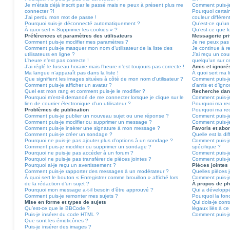
Je m’étais déjà inscrit par le passé mais ne peux à présent plus me
Comment puis-je
connecter ?!
Pourquoi certai
J’ai perdu mon mot de passe !
couleur différen
Pourquoi suis-je déconnecté automatiquement ?
Qu’est-ce qu’un 
À quoi sert « Supprimer les cookies » ?
Qu’est-ce que le
Préférences et paramètres des utilisateurs
Messagerie pr
Comment puis-je modifier mes paramètres ?
Je ne peux pas
Comment puis-je masquer mon nom d’utilisateur de la liste des
Je continue à re
utilisateurs en ligne ?
J’ai reçu un cou
L’heure n’est pas correcte !
quelqu’un sur c
J’ai réglé le fuseau horaire mais l’heure n’est toujours pas correcte !
Amis et ignoré
Ma langue n’apparaît pas dans la liste !
À quoi sert ma l
Que signifient les images situées à côté de mon nom d’utilisateur ?
Comment puis-je
Comment puis-je afficher un avatar ?
d’amis et d’igno
Quel est mon rang et comment puis-je le modifier ?
Recherche dan
Pourquoi m’est-il demandé de me connecter lorsque je clique sur le
Comment puis-j
lien de courrier électronique d’un utilisateur ?
Pourquoi ma rec
Problèmes de publication
Pourquoi ma re
Comment puis-je publier un nouveau sujet ou une réponse ?
Comment puis-j
Comment puis-je modifier ou supprimer un message ?
Comment puis-je
Comment puis-je insérer une signature à mon message ?
Favoris et ab
Comment puis-je créer un sondage ?
Quelle est la di
Pourquoi ne puis-je pas ajouter plus d’options à un sondage ?
Comment puis-je
Comment puis-je modifier ou supprimer un sondage ?
spécifique ?
Pourquoi ne puis-je pas accéder à un forum ?
Comment puis-j
Pourquoi ne puis-je pas transférer de pièces jointes ?
Comment puis-j
Pourquoi ai-je reçu un avertissement ?
Pièces jointes
Comment puis-je rapporter des messages à un modérateur ?
Quelles pièces 
À quoi sert le bouton « Enregistrer comme brouillon » affiché lors
Comment puis-je
de la rédaction d’un sujet ?
À propos de p
Pourquoi mon message a-t-il besoin d’être approuvé ?
Qui a développé
Comment puis-je remonter mes sujets ?
Pourquoi la fonc
Mise en forme et types de sujets
Qui dois-je con
Qu’est-ce que le BBCode ?
légaux liés à ce
Puis-je insérer du code HTML ?
Comment puis-je
Que sont les émoticônes ?
Puis-je insérer des images ?