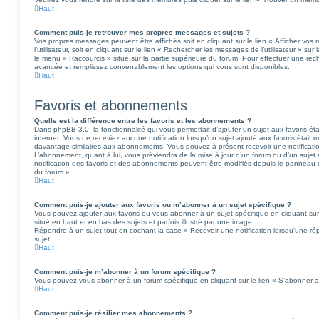
Haut
Comment puis-je retrouver mes propres messages et sujets ?
Vos propres messages peuvent être affichés soit en cliquant sur le lien « Afficher v
l’utilisateur, soit en cliquant sur le lien « Rechercher les messages de l’utilisateur » sur
le menu « Raccourcis » situé sur la partie supérieure du forum. Pour effectuer une rech
avancée et remplissez convenablement les options qui vous sont disponibles.
Haut
Favoris et abonnements
Quelle est la différence entre les favoris et les abonnements ?
Dans phpBB 3.0, la fonctionnalité qui vous permettait d’ajouter un sujet aux favoris éta
internet. Vous ne receviez aucune notification lorsqu’un sujet ajouté aux favoris était m
davantage similaires aux abonnements. Vous pouvez à présent recevoir une notification 
L’abonnement, quant à lui, vous préviendra de la mise à jour d’un forum ou d’un suje
notification des favoris et des abonnements peuvent être modifiés depuis le panneau de
du forum ».
Haut
Comment puis-je ajouter aux favoris ou m’abonner à un sujet spécifique ?
Vous pouvez ajouter aux favoris ou vous abonner à un sujet spécifique en cliquant sur 
situé en haut et en bas des sujets et parfois illustré par une image.
Répondre à un sujet tout en cochant la case « Recevoir une notification lorsqu’une r
sujet.
Haut
Comment puis-je m’abonner à un forum spécifique ?
Vous pouvez vous abonner à un forum spécifique en cliquant sur le lien « S’abonner a
Haut
Comment puis-je résilier mes abonnements ?