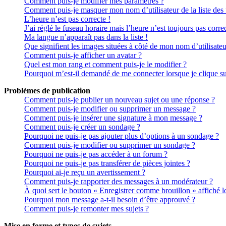
Comment puis-je modifier mes paramètres ?
Comment puis-je masquer mon nom d’utilisateur de la liste des ut
L’heure n’est pas correcte !
J’ai réglé le fuseau horaire mais l’heure n’est toujours pas correc
Ma langue n’apparaît pas dans la liste !
Que signifient les images situées à côté de mon nom d’utilisateu
Comment puis-je afficher un avatar ?
Quel est mon rang et comment puis-je le modifier ?
Pourquoi m’est-il demandé de me connecter lorsque je clique sur 
Problèmes de publication
Comment puis-je publier un nouveau sujet ou une réponse ?
Comment puis-je modifier ou supprimer un message ?
Comment puis-je insérer une signature à mon message ?
Comment puis-je créer un sondage ?
Pourquoi ne puis-je pas ajouter plus d’options à un sondage ?
Comment puis-je modifier ou supprimer un sondage ?
Pourquoi ne puis-je pas accéder à un forum ?
Pourquoi ne puis-je pas transférer de pièces jointes ?
Pourquoi ai-je reçu un avertissement ?
Comment puis-je rapporter des messages à un modérateur ?
À quoi sert le bouton « Enregistrer comme brouillon » affiché lo
Pourquoi mon message a-t-il besoin d’être approuvé ?
Comment puis-je remonter mes sujets ?
Mise en forme et types de sujets