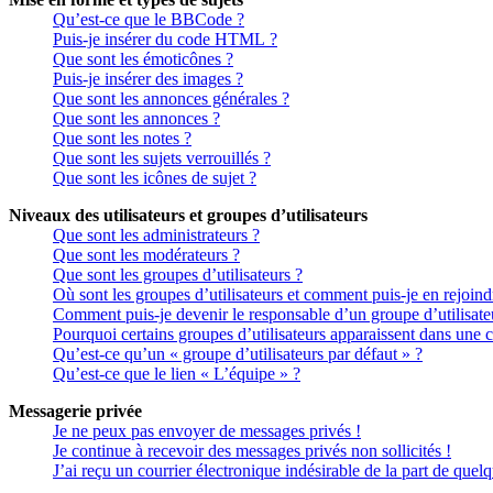
Qu’est-ce que le BBCode ?
Puis-je insérer du code HTML ?
Que sont les émoticônes ?
Puis-je insérer des images ?
Que sont les annonces générales ?
Que sont les annonces ?
Que sont les notes ?
Que sont les sujets verrouillés ?
Que sont les icônes de sujet ?
Niveaux des utilisateurs et groupes d’utilisateurs
Que sont les administrateurs ?
Que sont les modérateurs ?
Que sont les groupes d’utilisateurs ?
Où sont les groupes d’utilisateurs et comment puis-je en rejoind
Comment puis-je devenir le responsable d’un groupe d’utilisate
Pourquoi certains groupes d’utilisateurs apparaissent dans une c
Qu’est-ce qu’un « groupe d’utilisateurs par défaut » ?
Qu’est-ce que le lien « L’équipe » ?
Messagerie privée
Je ne peux pas envoyer de messages privés !
Je continue à recevoir des messages privés non sollicités !
J’ai reçu un courrier électronique indésirable de la part de quel