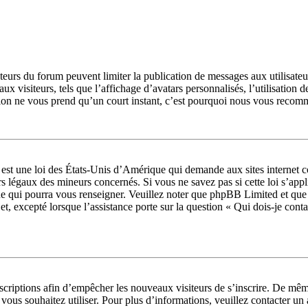
rateurs du forum peuvent limiter la publication de messages aux utilisate
ux visiteurs, tels que l’affichage d’avatars personnalisés, l’utilisation 
ription ne vous prend qu’un court instant, c’est pourquoi nous vous recom
t une loi des États-Unis d’Amérique qui demande aux sites internet col
s légaux des mineurs concernés. Si vous ne savez pas si cette loi s’app
ue qui pourra vous renseigner. Veuillez noter que phpBB Limited et que
jet, excepté lorsque l’assistance porte sur la question « Qui dois-je con
inscriptions afin d’empêcher les nouveaux visiteurs de s’inscrire. De mê
ue vous souhaitez utiliser. Pour plus d’informations, veuillez contacter u