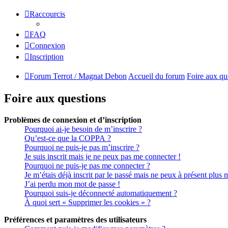
Raccourcis
FAQ
Connexion
Inscription
Forum Terrot / Magnat Debon
Accueil du forum
Foire aux qu
Foire aux questions
Problèmes de connexion et d’inscription
Pourquoi ai-je besoin de m’inscrire ?
Qu’est-ce que la COPPA ?
Pourquoi ne puis-je pas m’inscrire ?
Je suis inscrit mais je ne peux pas me connecter !
Pourquoi ne puis-je pas me connecter ?
Je m’étais déjà inscrit par le passé mais ne peux à présent plus 
J’ai perdu mon mot de passe !
Pourquoi suis-je déconnecté automatiquement ?
À quoi sert « Supprimer les cookies » ?
Préférences et paramètres des utilisateurs