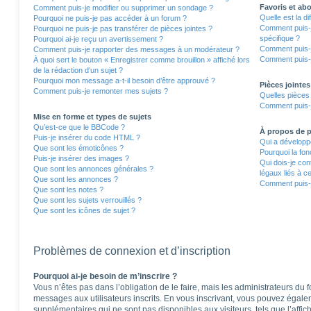
Favoris et a
Comment puis-je modifier ou supprimer un sondage ?
Quelle est la d
Pourquoi ne puis-je pas accéder à un forum ?
Comment puis-j
Pourquoi ne puis-je pas transférer de pièces jointes ?
spécifique ?
Pourquoi ai-je reçu un avertissement ?
Comment puis-j
Comment puis-je rapporter des messages à un modérateur ?
Comment puis-j
À quoi sert le bouton « Enregistrer comme brouillon » affiché lors
de la rédaction d’un sujet ?
Pourquoi mon message a-t-il besoin d’être approuvé ?
Pièces jointes
Comment puis-je remonter mes sujets ?
Quelles pièces 
Comment puis-j
Mise en forme et types de sujets
Qu’est-ce que le BBCode ?
À propos de
Puis-je insérer du code HTML ?
Qui a développé
Que sont les émoticônes ?
Pourquoi la fon
Puis-je insérer des images ?
Qui dois-je co
Que sont les annonces générales ?
légaux liés à c
Que sont les annonces ?
Comment puis-j
Que sont les notes ?
Que sont les sujets verrouillés ?
Que sont les icônes de sujet ?
Problèmes de connexion et d’inscription
Pourquoi ai-je besoin de m’inscrire ?
Vous n’êtes pas dans l’obligation de le faire, mais les administrateurs du 
messages aux utilisateurs inscrits. En vous inscrivant, vous pouvez égale
supplémentaires qui ne sont pas disponibles aux visiteurs, tels que l’affich