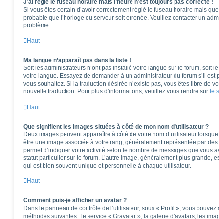
J’ai réglé le fuseau horaire mais l’heure n’est toujours pas correcte !
Si vous êtes certain d’avoir correctement réglé le fuseau horaire mais que l
probable que l’horloge du serveur soit erronée. Veuillez contacter un adm
problème.
Haut
Ma langue n’apparaît pas dans la liste !
Soit les administrateurs n’ont pas installé votre langue sur le forum, soit l
votre langue. Essayez de demander à un administrateur du forum s’il est po
vous souhaitez. Si la traduction désirée n’existe pas, vous êtes libre de 
nouvelle traduction. Pour plus d’informations, veuillez vous rendre sur
le 
Haut
Que signifient les images situées à côté de mon nom d’utilisateur ?
Deux images peuvent apparaître à côté de votre nom d’utilisateur lorsque 
être une image associée à votre rang, généralement représentée par des é
permet d’indiquer votre activité selon le nombre de messages que vous av
statut particulier sur le forum. L’autre image, généralement plus grande,
qui est bien souvent unique et personnelle à chaque utilisateur.
Haut
Comment puis-je afficher un avatar ?
Dans le panneau de contrôle de l’utilisateur, sous « Profil », vous pouvez 
méthodes suivantes : le service « Gravatar », la galerie d’avatars, les ima