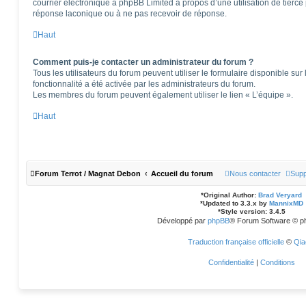
courrier électronique à phpBB Limited à propos d’une utilisation de tierce 
réponse laconique ou à ne pas recevoir de réponse.
Haut
Comment puis-je contacter un administrateur du forum ?
Tous les utilisateurs du forum peuvent utiliser le formulaire disponible sur 
fonctionnalité a été activée par les administrateurs du forum.
Les membres du forum peuvent également utiliser le lien « L’équipe ».
Haut
Forum Terrot / Magnat Debon
Accueil du forum
Nous contacter
Supp
*
Original Author:
Brad Veryard
*
Updated to 3.3.x by
MannixMD
*
Style version: 3.4.5
Développé par
phpBB
® Forum Software © p
Traduction française officielle
©
Qia
Confidentialité
|
Conditions