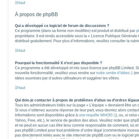
Haut
À propos de phpBB
Qui a développé ce logiciel de forum de discussions ?
Ce programme (dans sa forme non modifiée) est produit et distribué par
p
propriétaire. Il est rendu accessible sous la « Licence Publique Générale
distribué gratuitement. Pour plus d’informations, veuillez consulter la rub
Haut
Pourquoi la fonctionnalité X n’est pas disponible ?
Ce programme a été développé et mis sous licence par phpBB Limited. Si 
nouvelle fonctionnalité, veuillez vous rendre sur
notre centre d’idées
(en
idées soumises par d’autres utilisateurs et suggérer les vôtres.
Haut
Qui dois-je contacter à propos de problèmes d’abus ou d’ordres légaux
Tous les administrateurs listés sur la page « L’équipe » devraient être u
Si vous n’obtenez aucune réponse de leur part, vous devriez alors contact
informations sont disponibles grâce à
une requête WHOIS
), ou, si celu
Yahoo, Free, etc.), le service de gestion des abus. Veuillez noter que ph
et ne peut en aucun cas être tenu comme responsable de comment, où et pa
pas phpBB Limited pour tout problème d’ordre légal (commentaire incessant,
pas directement reliés avec le site internet de phpBB.com ou le logiciel