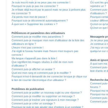
Je suis inscrit mais je ne peux pas me connecter !
Où sont les gro
Pourquoi ne puis-je pas me connecter ?
rejoindre un ?
Je m’étais déjà inscrit par le passé mais ne peux à présent plus
Comment puis-j
me connecter ?!
d’utilisateurs ?
J’ai perdu mon mot de passe !
Pourquoi certa
Pourquoi suis-je déconnecté automatiquement ?
couleur différe
À quoi sert « Supprimer les cookies » ?
Qu’est-ce qu’un
Qu’est-ce que l
Préférences et paramètres des utilisateurs
Comment puis-je modifier mes paramètres ?
Messagerie pr
Comment puis-je masquer mon nom d’utilisateur de la liste des
Je ne peux pas
utilisateurs en ligne ?
Je continue à r
L’heure n’est pas correcte !
J’ai reçu un co
J’ai réglé le fuseau horaire mais l’heure n’est toujours pas
quelqu’un sur c
correcte !
Ma langue n’apparaît pas dans la liste !
Amis et ignor
Que signifient les images situées à côté de mon nom
À quoi sert ma 
d’utilisateur ?
Comment puis-j
Comment puis-je afficher un avatar ?
liste d’amis et 
Quel est mon rang et comment puis-je le modifier ?
Pourquoi m’est-il demandé de me connecter lorsque je clique sur
Recherche da
le lien de courrier électronique d’un utilisateur ?
Comment puis-j
forums ?
Problèmes de publication
Pourquoi ma re
Comment puis-je publier un nouveau sujet ou une réponse ?
Pourquoi ma re
Comment puis-je modifier ou supprimer un message ?
Comment puis-
Comment puis-je insérer une signature à mon message ?
Comment puis-j
Comment puis-je créer un sondage ?
Pourquoi ne puis-je pas ajouter plus d’options à un sondage ?