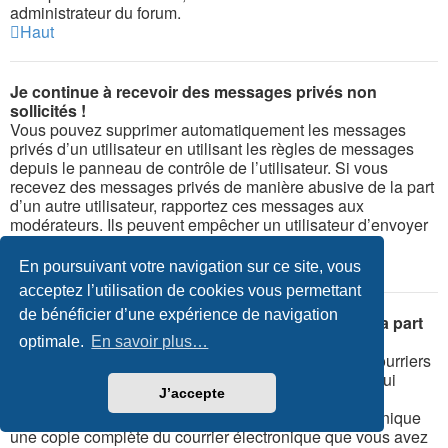
administrateur du forum.
Haut
Je continue à recevoir des messages privés non
sollicités !
Vous pouvez supprimer automatiquement les messages
privés d’un utilisateur en utilisant les règles de messages
depuis le panneau de contrôle de l’utilisateur. Si vous
recevez des messages privés de manière abusive de la part
d’un autre utilisateur, rapportez ces messages aux
modérateurs. Ils peuvent empêcher un utilisateur d’envoyer
des messages privés.
Haut
En poursuivant votre navigation sur ce site, vous
acceptez l’utilisation de cookies vous permettant
de bénéficier d’une expérience de navigation
J’ai reçu un courrier électronique indésirable de la part
de quelqu’un sur ce forum !
optimale.
En savoir plus…
Nous en sommes navrés. Le formulaire d’envoi de courriers
électroniques de ce forum possède des protections qui
J’accepte
essaient de repérer les utilisateurs envoyant de tels
messages. Vous devriez envoyer par courrier électronique
une copie complète du courrier électronique que vous avez