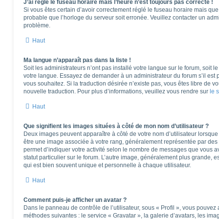
J’ai réglé le fuseau horaire mais l’heure n’est toujours pas correcte !
Si vous êtes certain d’avoir correctement réglé le fuseau horaire mais que l
probable que l’horloge du serveur soit erronée. Veuillez contacter un adm
problème.
Haut
Ma langue n’apparaît pas dans la liste !
Soit les administrateurs n’ont pas installé votre langue sur le forum, soit l
votre langue. Essayez de demander à un administrateur du forum s’il est po
vous souhaitez. Si la traduction désirée n’existe pas, vous êtes libre de 
nouvelle traduction. Pour plus d’informations, veuillez vous rendre sur
le 
Haut
Que signifient les images situées à côté de mon nom d’utilisateur ?
Deux images peuvent apparaître à côté de votre nom d’utilisateur lorsque 
être une image associée à votre rang, généralement représentée par des é
permet d’indiquer votre activité selon le nombre de messages que vous av
statut particulier sur le forum. L’autre image, généralement plus grande,
qui est bien souvent unique et personnelle à chaque utilisateur.
Haut
Comment puis-je afficher un avatar ?
Dans le panneau de contrôle de l’utilisateur, sous « Profil », vous pouvez 
méthodes suivantes : le service « Gravatar », la galerie d’avatars, les ima