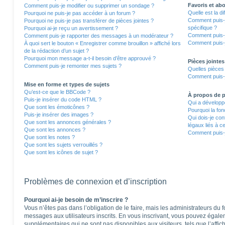
Favoris et a
Comment puis-je modifier ou supprimer un sondage ?
Quelle est la d
Pourquoi ne puis-je pas accéder à un forum ?
Comment puis-j
Pourquoi ne puis-je pas transférer de pièces jointes ?
spécifique ?
Pourquoi ai-je reçu un avertissement ?
Comment puis-j
Comment puis-je rapporter des messages à un modérateur ?
Comment puis-j
À quoi sert le bouton « Enregistrer comme brouillon » affiché lors
de la rédaction d’un sujet ?
Pourquoi mon message a-t-il besoin d’être approuvé ?
Pièces jointes
Comment puis-je remonter mes sujets ?
Quelles pièces 
Comment puis-j
Mise en forme et types de sujets
Qu’est-ce que le BBCode ?
À propos de
Puis-je insérer du code HTML ?
Qui a développé
Que sont les émoticônes ?
Pourquoi la fon
Puis-je insérer des images ?
Qui dois-je co
Que sont les annonces générales ?
légaux liés à c
Que sont les annonces ?
Comment puis-j
Que sont les notes ?
Que sont les sujets verrouillés ?
Que sont les icônes de sujet ?
Problèmes de connexion et d’inscription
Pourquoi ai-je besoin de m’inscrire ?
Vous n’êtes pas dans l’obligation de le faire, mais les administrateurs du 
messages aux utilisateurs inscrits. En vous inscrivant, vous pouvez égale
supplémentaires qui ne sont pas disponibles aux visiteurs, tels que l’affich