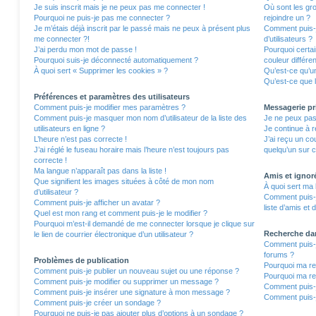
Je suis inscrit mais je ne peux pas me connecter !
Où sont les gro
Pourquoi ne puis-je pas me connecter ?
rejoindre un ?
Je m’étais déjà inscrit par le passé mais ne peux à présent plus
Comment puis-j
me connecter ?!
d’utilisateurs ?
J’ai perdu mon mot de passe !
Pourquoi certa
Pourquoi suis-je déconnecté automatiquement ?
couleur différe
À quoi sert « Supprimer les cookies » ?
Qu’est-ce qu’un
Qu’est-ce que l
Préférences et paramètres des utilisateurs
Comment puis-je modifier mes paramètres ?
Messagerie pr
Comment puis-je masquer mon nom d’utilisateur de la liste des
Je ne peux pas
utilisateurs en ligne ?
Je continue à r
L’heure n’est pas correcte !
J’ai reçu un co
J’ai réglé le fuseau horaire mais l’heure n’est toujours pas
quelqu’un sur c
correcte !
Ma langue n’apparaît pas dans la liste !
Amis et ignor
Que signifient les images situées à côté de mon nom
À quoi sert ma 
d’utilisateur ?
Comment puis-j
Comment puis-je afficher un avatar ?
liste d’amis et 
Quel est mon rang et comment puis-je le modifier ?
Pourquoi m’est-il demandé de me connecter lorsque je clique sur
Recherche da
le lien de courrier électronique d’un utilisateur ?
Comment puis-j
forums ?
Problèmes de publication
Pourquoi ma re
Comment puis-je publier un nouveau sujet ou une réponse ?
Pourquoi ma re
Comment puis-je modifier ou supprimer un message ?
Comment puis-
Comment puis-je insérer une signature à mon message ?
Comment puis-j
Comment puis-je créer un sondage ?
Pourquoi ne puis-je pas ajouter plus d’options à un sondage ?