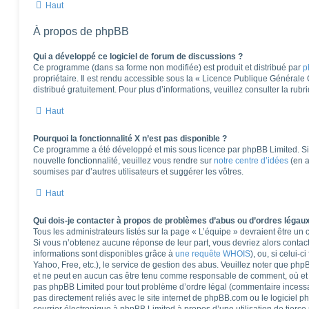
Haut
À propos de phpBB
Qui a développé ce logiciel de forum de discussions ?
Ce programme (dans sa forme non modifiée) est produit et distribué par
p
propriétaire. Il est rendu accessible sous la « Licence Publique Générale
distribué gratuitement. Pour plus d’informations, veuillez consulter la rub
Haut
Pourquoi la fonctionnalité X n’est pas disponible ?
Ce programme a été développé et mis sous licence par phpBB Limited. Si 
nouvelle fonctionnalité, veuillez vous rendre sur
notre centre d’idées
(en a
soumises par d’autres utilisateurs et suggérer les vôtres.
Haut
Qui dois-je contacter à propos de problèmes d’abus ou d’ordres légaux
Tous les administrateurs listés sur la page « L’équipe » devraient être u
Si vous n’obtenez aucune réponse de leur part, vous devriez alors contact
informations sont disponibles grâce à
une requête WHOIS
), ou, si celui-
Yahoo, Free, etc.), le service de gestion des abus. Veuillez noter que ph
et ne peut en aucun cas être tenu comme responsable de comment, où et pa
pas phpBB Limited pour tout problème d’ordre légal (commentaire incessant,
pas directement reliés avec le site internet de phpBB.com ou le logiciel