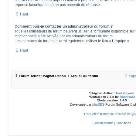
courrier électronique à phpBB Limited à propos d’une utilisation de tierce 
réponse laconique ou à ne pas recevoir de réponse.
Haut
Comment puis-je contacter un administrateur du forum ?
Tous les utilisateurs du forum peuvent utiliser le formulaire disponible sur 
fonctionnalité a été activée par les administrateurs du forum.
Les membres du forum peuvent également utiliser le lien « L’équipe ».
Haut
Forum Terrot / Magnat Debon
Accueil du forum
Supp
*
Original Author:
Brad Veryard
*
Updated to 3.3.x by
MannixMD
*
Style version: 3.4.5
Développé par
phpBB
® Forum Software © p
Traduction française officielle
©
Qia
Confidentialité
|
Conditions