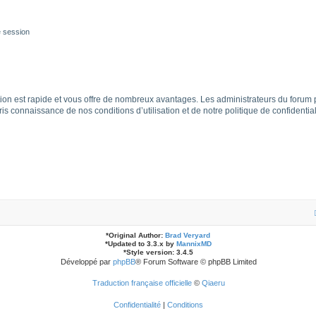
 session
iption est rapide et vous offre de nombreux avantages. Les administrateurs du foru
 pris connaissance de nos conditions d’utilisation et de notre politique de confident
*
Original Author:
Brad Veryard
*
Updated to 3.3.x by
MannixMD
*
Style version: 3.4.5
Développé par
phpBB
® Forum Software © phpBB Limited
Traduction française officielle
©
Qiaeru
Confidentialité
|
Conditions