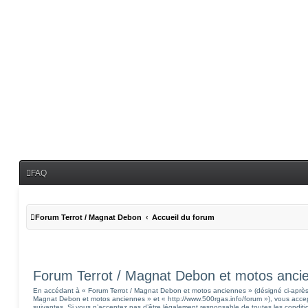
FAQ
Forum Terrot / Magnat Debon
Accueil du forum
Forum Terrot / Magnat Debon et motos ancien
En accédant à « Forum Terrot / Magnat Debon et motos anciennes » (désigné ci-après p
Magnat Debon et motos anciennes » et « http://www.500rgas.info/forum »), vous accep
suivantes. Si vous n’acceptez pas d’être légalement responsable de toutes les condition