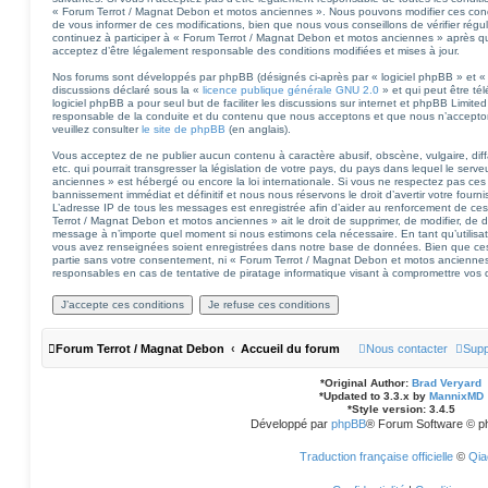
« Forum Terrot / Magnat Debon et motos anciennes ». Nous pouvons modifier ces cond
de vous informer de ces modifications, bien que nous vous conseillons de vérifier régu
continuez à participer à « Forum Terrot / Magnat Debon et motos anciennes » après qu
acceptez d’être légalement responsable des conditions modifiées et mises à jour.
Nos forums sont développés par phpBB (désignés ci-après par « logiciel phpBB » et « 
discussions déclaré sous la «
licence publique générale GNU 2.0
» et qui peut être té
logiciel phpBB a pour seul but de faciliter les discussions sur internet et phpBB Limi
responsable de la conduite et du contenu que nous acceptons et que nous n’accepto
veuillez consulter
le site de phpBB
(en anglais).
Vous acceptez de ne publier aucun contenu à caractère abusif, obscène, vulgaire, di
etc. qui pourrait transgresser la législation de votre pays, du pays dans lequel le se
anciennes » est hébergé ou encore la loi internationale. Si vous ne respectez pas ces
bannissement immédiat et définitif et nous nous réservons le droit d’avertir votre fourniss
L’adresse IP de tous les messages est enregistrée afin d’aider au renforcement de ces
Terrot / Magnat Debon et motos anciennes » ait le droit de supprimer, de modifier, de dé
message à n’importe quel moment si nous estimons cela nécessaire. En tant qu’utilisa
vous avez renseignées soient enregistrées dans notre base de données. Bien que ces 
partie sans votre consentement, ni « Forum Terrot / Magnat Debon et motos ancienne
responsables en cas de tentative de piratage informatique visant à compromettre vos
Forum Terrot / Magnat Debon
Accueil du forum
Nous contacter
Supp
*
Original Author:
Brad Veryard
*
Updated to 3.3.x by
MannixMD
*
Style version: 3.4.5
Développé par
phpBB
® Forum Software © p
Traduction française officielle
©
Qia