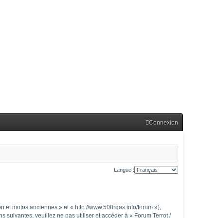
Connexion
Langue :
n et motos anciennes » et « http://www.500rgas.info/forum »),
suivantes, veuillez ne pas utiliser et accéder à « Forum Terrot /