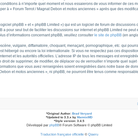
nditions à n’importe quel moment et nous essaierons de vous informer de ces modi
ciper à « Forum Terrot / Magnat Debon et motos anciennes » après que des modificat
giciel phpBB » et « phpBB Limited ») qui est un logiciel de forum de discussions 
BB a pour seul but de faciliter les discussions sur internet et phpBB Limited ne pe
lus d’informations concernant phpBB, veuillez consulter
le site de phpBB
(en angla
cène, vulgaire, diffamatoire, choquant, menaçant, pornographique, etc. qui pourrait
t hébergé ou encore la loi internationale. Si vous ne respectez pas ces dispositio
internet et les autorités officielles. L’adresse IP de tous les messages est enregist
e droit de supprimer, de modifier, de déplacer ou de verrouiller n’importe quel suj
 informations que vous avez renseignées soient enregistrées dans notre base de don
t Debon et motos anciennes », ni phpBB, ne pourront être tenus comme responsables
*
Original Author:
Brad Veryard
*
Updated to 3.3.x by
MannixMD
*
Style version: 3.4.5
Développé par
phpBB
® Forum Software © phpBB Limited
Traduction française officielle
©
Qiaeru