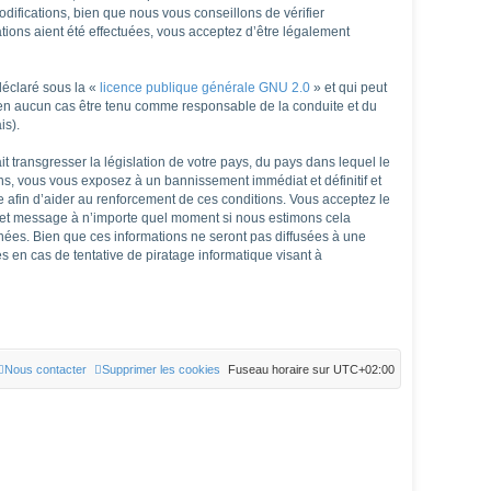
fications, bien que nous vous conseillons de vérifier
ions aient été effectuées, vous acceptez d’être légalement
déclaré sous la «
licence publique générale GNU 2.0
» et qui peut
ut en aucun cas être tenu comme responsable de la conduite et du
is).
 transgresser la législation de votre pays, du pays dans lequel le
ns, vous vous exposez à un bannissement immédiat et définitif et
rée afin d’aider au renforcement de ces conditions. Vous acceptez le
et et message à n’importe quel moment si nous estimons cela
nées. Bien que ces informations ne seront pas diffusées à une
 en cas de tentative de piratage informatique visant à
Nous contacter
Supprimer les cookies
Fuseau horaire sur
UTC+02:00