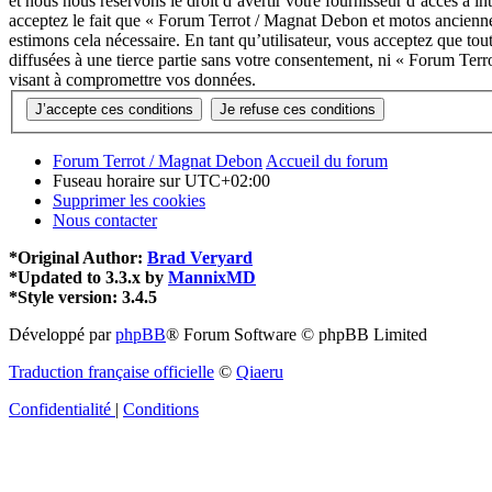
et nous nous réservons le droit d’avertir votre fournisseur d’accès à in
acceptez le fait que « Forum Terrot / Magnat Debon et motos anciennes
estimons cela nécessaire. En tant qu’utilisateur, vous acceptez que to
diffusées à une tierce partie sans votre consentement, ni « Forum Te
visant à compromettre vos données.
Forum Terrot / Magnat Debon
Accueil du forum
Fuseau horaire sur
UTC+02:00
Supprimer les cookies
Nous contacter
*
Original Author:
Brad Veryard
*
Updated to 3.3.x by
MannixMD
*
Style version: 3.4.5
Développé par
phpBB
® Forum Software © phpBB Limited
Traduction française officielle
©
Qiaeru
Confidentialité
|
Conditions