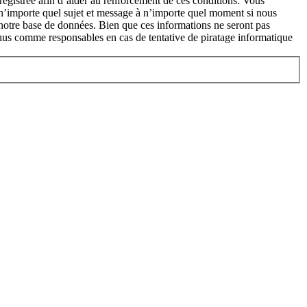
enregistrée afin d’aider au renforcement de ces conditions. Vous
r n’importe quel sujet et message à n’importe quel moment si nous
s notre base de données. Bien que ces informations ne seront pas
nus comme responsables en cas de tentative de piratage informatique