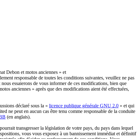
nat Debon et motos anciennes » et
ement responsable de toutes les conditions suivantes, veuillez ne pas
 nous essaierons de vous informer de ces modifications, bien que
otos anciennes » après que des modifications aient été effectuées,
ussions déclaré sous la «
licence publique générale GNU 2.0
» et qui
imited ne peut en aucun cas être tenu comme responsable de la conduite
pBB
(en anglais).
urrait transgresser la législation de votre pays, du pays dans lequel
ispositions, vous vous exposez à un bannissement immédiat et définitif