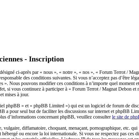
iennes - Inscription
ésigné ci-après par « nous », « notre », « nos », « Forum Terrot / Mag
esponsable des conditions suivantes. Si vous n’acceptez pas d’être légal
es ». Nous pouvons modifier ces conditions à n’importe quel moment et
et, si vous continuez à participer à « Forum Terrot / Magnat Debon et m
t mises à jour.
el phpBB » et « phpBB Limited ») qui est un logiciel de forum de disc
BB a pour seul but de faciliter les discussions sur internet et phpBB L
plus d’informations concernant phpBB, veuillez consulter
le site de ph
 vulgaire, diffamatoire, choquant, menaçant, pornographique, etc. qui po
hébergé ou encore la loi internationale. Si vous ne respectez pas ces d