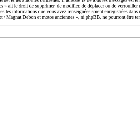
ternet et les autorités officielles. L’adresse IP de tous les messages est 
 » ait le droit de supprimer, de modifier, de déplacer ou de verrouille
utes les informations que vous avez renseignées soient enregistrées dan
rrot / Magnat Debon et motos anciennes », ni phpBB, ne pourront être te