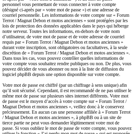
personnel vous permettant de vous connecter à votre compte
(désigné ci-après par « votre mot de passe ») et une adresse de
courriel personnelle. Les informations de votre compte sur « Forum
Terrot / Magnat Debon et motos anciennes » sont protégées par les
lois de protection des données applicables dans le pays qui héberge
notre serveur. Toutes les informations, en-dehors de votre nom
d’utilisateur, de votre mot de passe et de votre adresse de courriel
requis par « Forum Terrot / Magnat Debon et motos anciennes »
durant votre inscription, sont obligatoires ou facultatives, à la seule
discrétion de « Forum Terrot / Magnat Debon et motos anciennes ».
Dans tous les cas, vous pouvez contrôler quelles informations de
votre compte vous souhaitez rendre publiques ou non. De plus, vous
pouvez décider de vous abonner ou non à la liste de diffusion du
logiciel phpBB depuis une option disponible sur votre compte.
Votre mot de passe est chiffré (par un chiffrage à sens unique) afin
qu’il soit sécurisé. Cependant, il est recommandé de ne pas utiliser le
même mot de passe sur plusieurs sites internet différents. Votre mot
de passe est le moyen d’accès à votre compte sur « Forum Terrot /
Magnat Debon et motos anciennes », veillez donc à le conservez
précieusement. En aucun cas une personne affiliée à « Forum Terrot
/ Magnat Debon et motos anciennes », à phpBB ou à un site de
tierce partie ne peut vous demander légitimement votre mot de
passe. Si vous oubliez le mot de passe de votre compte, vous pouvez
utiliser la fonction « J’ai perdu mon mot de passe » qui est proposée