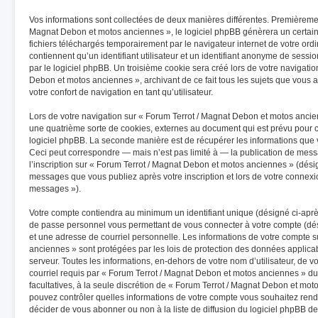
Vos informations sont collectées de deux manières différentes. Premièremen
Magnat Debon et motos anciennes », le logiciel phpBB génèrera un certain
fichiers téléchargés temporairement par le navigateur internet de votre or
contiennent qu’un identifiant utilisateur et un identifiant anonyme de ses
par le logiciel phpBB. Un troisième cookie sera créé lors de votre navigatio
Debon et motos anciennes », archivant de ce fait tous les sujets que vous 
votre confort de navigation en tant qu’utilisateur.
Lors de votre navigation sur « Forum Terrot / Magnat Debon et motos anc
une quatrième sorte de cookies, externes au document qui est prévu pour 
logiciel phpBB. La seconde manière est de récupérer les informations que
Ceci peut correspondre — mais n’est pas limité à — la publication de mess
l’inscription sur « Forum Terrot / Magnat Debon et motos anciennes » (désig
messages que vous publiez après votre inscription et lors de votre connexi
messages »).
Votre compte contiendra au minimum un identifiant unique (désigné ci-après
de passe personnel vous permettant de vous connecter à votre compte (dés
et une adresse de courriel personnelle. Les informations de votre compte 
anciennes » sont protégées par les lois de protection des données applica
serveur. Toutes les informations, en-dehors de votre nom d’utilisateur, de 
courriel requis par « Forum Terrot / Magnat Debon et motos anciennes » dura
facultatives, à la seule discrétion de « Forum Terrot / Magnat Debon et mot
pouvez contrôler quelles informations de votre compte vous souhaitez ren
décider de vous abonner ou non à la liste de diffusion du logiciel phpBB de