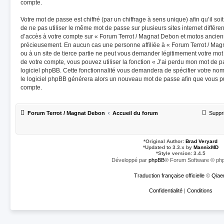
compte.
Votre mot de passe est chiffré (par un chiffrage à sens unique) afin qu’il s
de ne pas utiliser le même mot de passe sur plusieurs sites internet différe
d’accès à votre compte sur « Forum Terrot / Magnat Debon et motos ancienn
précieusement. En aucun cas une personne affiliée à « Forum Terrot / Ma
ou à un site de tierce partie ne peut vous demander légitimement votre mot
de votre compte, vous pouvez utiliser la fonction « J’ai perdu mon mot de p
logiciel phpBB. Cette fonctionnalité vous demandera de spécifier votre nom d
le logiciel phpBB générera alors un nouveau mot de passe afin que vous pu
compte.
Forum Terrot / Magnat Debon
Accueil du forum
Suppr
*
Original Author:
Brad Veryard
*
Updated to 3.3.x by
MannixMD
*
Style version: 3.4.5
Développé par
phpBB
® Forum Software © php
Traduction française officielle
©
Qiae
Confidentialité
|
Conditions